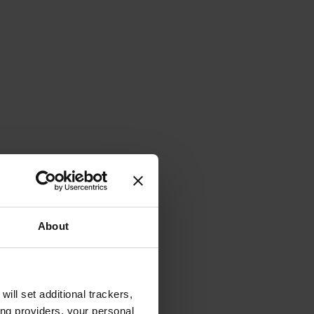
About
will set additional trackers,
ing providers, your personal