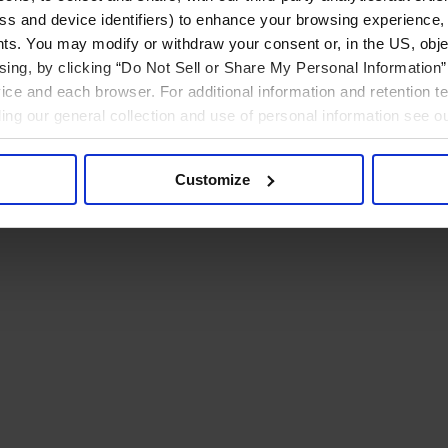
ress and device identifiers) to enhance your browsing experience,
ts. You may modify or withdraw your consent or, in the US, objec
ising, by clicking “Do Not Sell or Share My Personal Information” 
ice and each browser. For additional information and retention 
rding our general collection and use of personal information see o
Customize