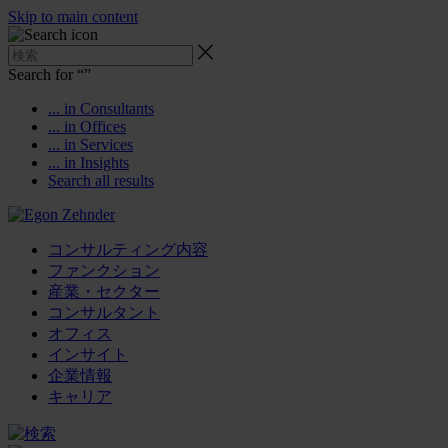
Skip to main content
Search for “
”
... in Consultants
... in Offices
... in Services
... in Insights
Search all results
コンサルティング内容
ファンクション
産業・セクター
コンサルタント
オフィス
インサイト
企業情報
キャリア