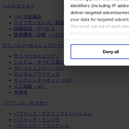
identifiers (including IP add
ヘルスセクター
deliver targeted advertisemen
バイオ医薬品
your data for targeted advert
ライフサイエンス／製薬
You must opt-out of each dev
医療提供・サービス
Policy
; for information rega
医療機器・診断・ヘルスケアテクノロジー
テクノロジー&コミュニケーション
Deny all
サイバーセキュリティ
システム、サービス及びソフトウェア
テレコミュニケーション
デジタルプラクティス
モノのインターネット（IoT)
人工知能（AI）
半導体
パブリック・セクター
パブリック・アドミニストレーション
パブリック・インフラ
パブリック・ファイナンス