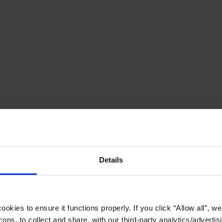
Details
okies to ensure it functions properly. If you click “Allow all”, we 
ons, to collect and share, with our third-party analytics/advertis