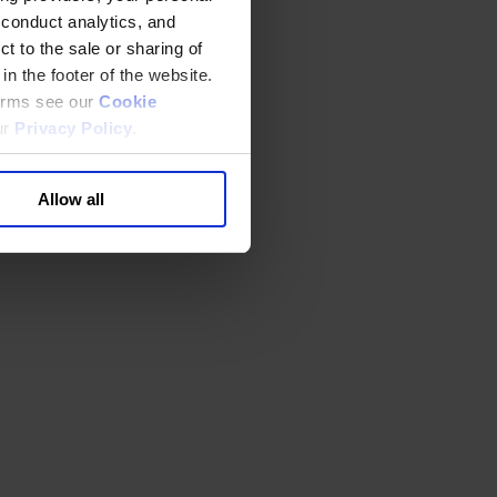
 conduct analytics, and
t to the sale or sharing of
in the footer of the website.
terms see our
Cookie
ur
Privacy Policy
.
Allow all