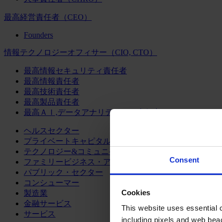
最高経営責任者（CEO）
Founders
情報テクノロジーオフィサー（CIO, CTO）
最高情報セキュリティ責任者
最高情報責任者
最高技術責任者
最高製品責任者
最高ＡＩ,データアナリティクス責任者
ヘルスセクター
プライベートキャピタル
テクノロジー&コミュニケーション
Consent
ファミリービジネス・アドバイザリー
パブリック・セクター
コンシューマー
Cookies
製造業
金融サービス
This website uses essential co
サービス
including pixels and web beac