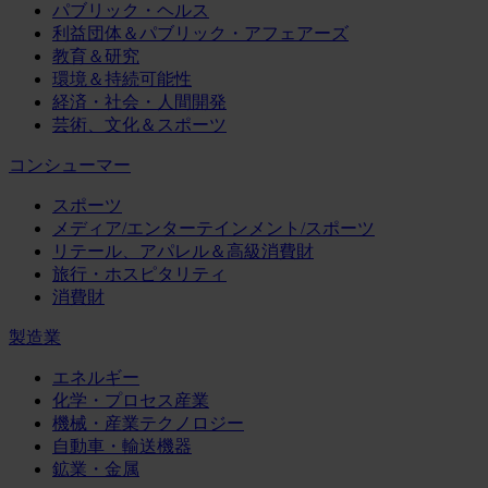
パブリック・ヘルス
利益団体＆パブリック・アフェアーズ
教育＆研究
環境＆持続可能性
経済・社会・人間開発
芸術、文化＆スポーツ
コンシューマー
スポーツ
メディア/エンターテインメント/スポーツ
リテール、アパレル＆高級消費財
旅行・ホスピタリティ
消費財
製造業
エネルギー
化学・プロセス産業
機械・産業テクノロジー
自動車・輸送機器
鉱業・金属