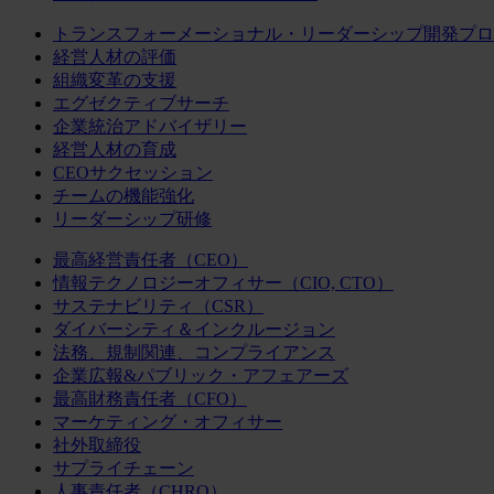
トランスフォーメーショナル・リーダーシップ開発プロ
経営人材の評価
組織変革の支援
エグゼクティブサーチ
企業統治アドバイザリー
経営人材の育成
CEOサクセッション
チームの機能強化
リーダーシップ研修
最高経営責任者（CEO）
情報テクノロジーオフィサー（CIO, CTO）
サステナビリティ（CSR）
ダイバーシティ＆インクルージョン
法務、規制関連、コンプライアンス
企業広報&パブリック・アフェアーズ
最高財務責任者（CFO）
マーケティング・オフィサー
社外取締役
サプライチェーン
人事責任者（CHRO）