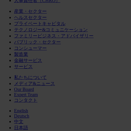
人事責任者（CHRO）
産業・セクター
ヘルスセクター
プライベートキャピタル
テクノロジー&コミュニケーション
ファミリービジネス・アドバイザリー
パブリック・セクター
コンシューマー
製造業
金融サービス
サービス
私たちについて
メディア&ニュース
Our Board
Expert Team
コンタクト
English
Deutsch
中文
日本語