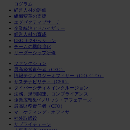
ログラム
経営人材の評価
組織変革の支援
エグゼクティブサーチ
企業統治アドバイザリー
経営人材の育成
CEOサクセッション
チームの機能強化
リーダーシップ研修
ファンクション
最高経営責任者（CEO）
情報テクノロジーオフィサー（CIO, CTO）
サステナビリティ（CSR）
ダイバーシティ＆インクルージョン
法務、規制関連、コンプライアンス
企業広報&パブリック・アフェアーズ
最高財務責任者（CFO）
マーケティング・オフィサー
社外取締役
サプライチェーン