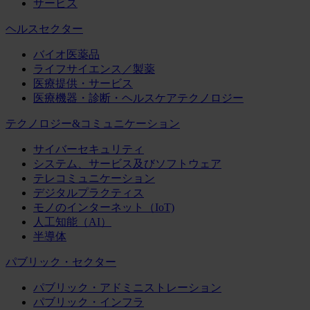
サービス
ヘルスセクター
バイオ医薬品
ライフサイエンス／製薬
医療提供・サービス
医療機器・診断・ヘルスケアテクノロジー
テクノロジー&コミュニケーション
サイバーセキュリティ
システム、サービス及びソフトウェア
テレコミュニケーション
デジタルプラクティス
モノのインターネット（IoT)
人工知能（AI）
半導体
パブリック・セクター
パブリック・アドミニストレーション
パブリック・インフラ