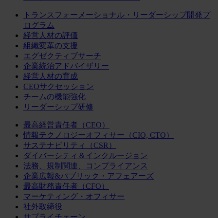
トランスフォーメーショナル・リーダーシップ開発プ
ログラム
経営人材の評価
組織変革の支援
エグゼクティブサーチ
企業統治アドバイザリー
経営人材の育成
CEOサクセッション
チームの機能強化
リーダーシップ研修
最高経営責任者（CEO）
情報テクノロジーオフィサー（CIO, CTO）
サステナビリティ（CSR）
ダイバーシティ＆インクルージョン
法務、規制関連、コンプライアンス
企業広報&パブリック・アフェアーズ
最高財務責任者（CFO）
マーケティング・オフィサー
社外取締役
サプライチェーン