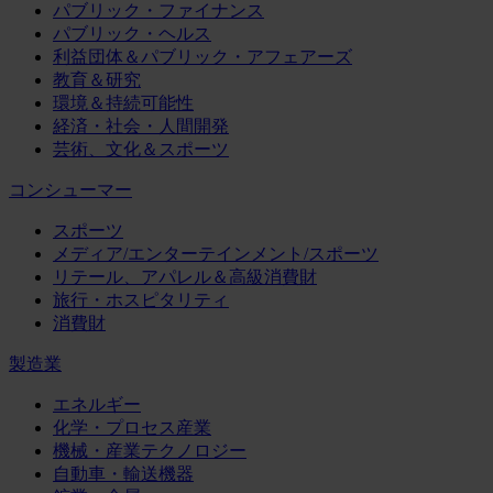
パブリック・ファイナンス
パブリック・ヘルス
利益団体＆パブリック・アフェアーズ
教育＆研究
環境＆持続可能性
経済・社会・人間開発
芸術、文化＆スポーツ
コンシューマー
スポーツ
メディア/エンターテインメント/スポーツ
リテール、アパレル＆高級消費財
旅行・ホスピタリティ
消費財
製造業
エネルギー
化学・プロセス産業
機械・産業テクノロジー
自動車・輸送機器