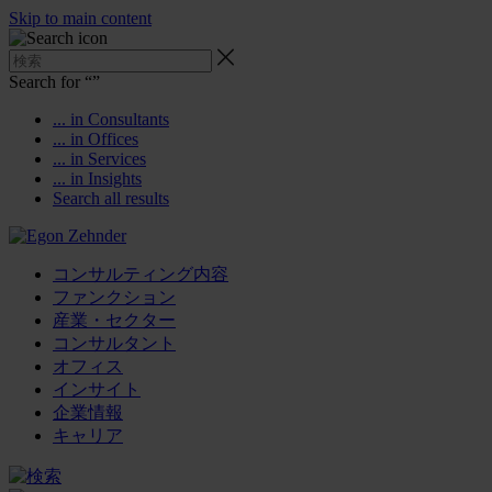
Skip to main content
Search for “
”
... in Consultants
... in Offices
... in Services
... in Insights
Search all results
コンサルティング内容
ファンクション
産業・セクター
コンサルタント
オフィス
インサイト
企業情報
キャリア