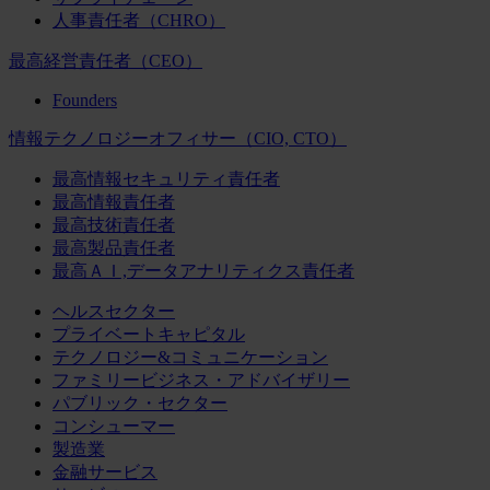
人事責任者（CHRO）
最高経営責任者（CEO）
Founders
情報テクノロジーオフィサー（CIO, CTO）
最高情報セキュリティ責任者
最高情報責任者
最高技術責任者
最高製品責任者
最高ＡＩ,データアナリティクス責任者
ヘルスセクター
プライベートキャピタル
テクノロジー&コミュニケーション
ファミリービジネス・アドバイザリー
パブリック・セクター
コンシューマー
製造業
金融サービス