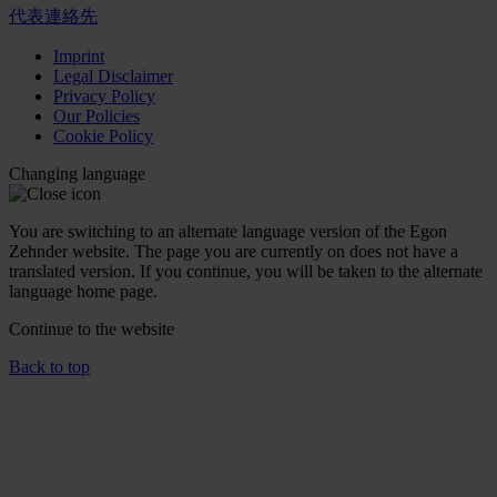
代表連絡先
Imprint
Legal Disclaimer
Privacy Policy
Our Policies
Cookie Policy
Changing language
You are switching to an alternate language version of the Egon
Zehnder website. The page you are currently on does not have a
translated version. If you continue, you will be taken to the alternate
language home page.
Continue to the
website
Back to top