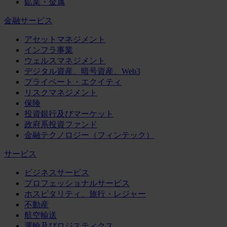
鉱業・金属
金融サービス
アセットマネジメント
インフラ事業
ウェルスマネジメント
デジタル資産、暗号資産、Web3
プライベート・エクイティ
リスクマネジメント
保険
投資銀行及びマーケット
政府系投資ファンド
金融テクノロジー（フィンテック）
サービス
ビジネスサービス
プロフェッショナルサービス
ホスピタリティ、旅行・レジャー
不動産
航空輸送
運輸及びロジスティクス