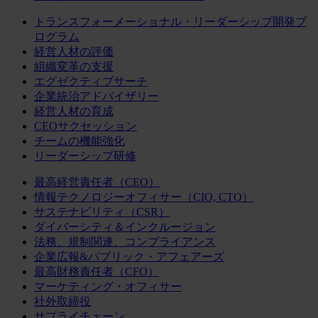
トランスフォーメーショナル・リーダーシップ開発プ
ログラム
経営人材の評価
組織変革の支援
エグゼクティブサーチ
企業統治アドバイザリー
経営人材の育成
CEOサクセッション
チームの機能強化
リーダーシップ研修
最高経営責任者（CEO）
情報テクノロジーオフィサー（CIO, CTO）
サステナビリティ（CSR）
ダイバーシティ＆インクルージョン
法務、規制関連、コンプライアンス
企業広報&パブリック・アフェアーズ
最高財務責任者（CFO）
マーケティング・オフィサー
社外取締役
サプライチェーン