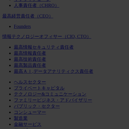
人事責任者（CHRO）
最高経営責任者（CEO）
Founders
情報テクノロジーオフィサー（CIO, CTO）
最高情報セキュリティ責任者
最高情報責任者
最高技術責任者
最高製品責任者
最高ＡＩ,データアナリティクス責任者
ヘルスセクター
プライベートキャピタル
テクノロジー&コミュニケーション
ファミリービジネス・アドバイザリー
パブリック・セクター
コンシューマー
製造業
金融サービス