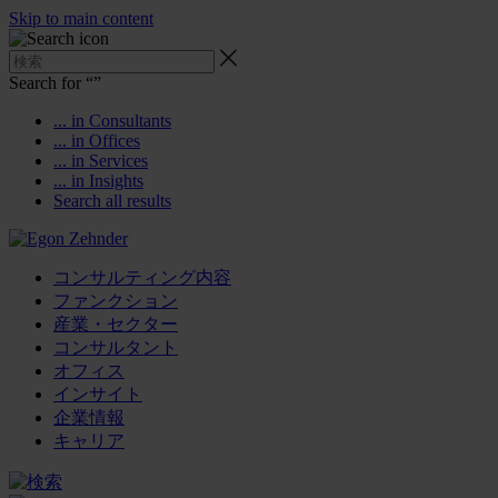
Skip to main content
Search for “
”
... in Consultants
... in Offices
... in Services
... in Insights
Search all results
コンサルティング内容
ファンクション
産業・セクター
コンサルタント
オフィス
インサイト
企業情報
キャリア