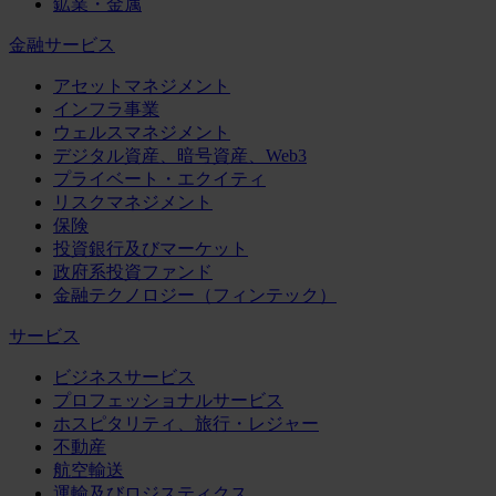
鉱業・金属
金融サービス
アセットマネジメント
インフラ事業
ウェルスマネジメント
デジタル資産、暗号資産、Web3
プライベート・エクイティ
リスクマネジメント
保険
投資銀行及びマーケット
政府系投資ファンド
金融テクノロジー（フィンテック）
サービス
ビジネスサービス
プロフェッショナルサービス
ホスピタリティ、旅行・レジャー
不動産
航空輸送
運輸及びロジスティクス