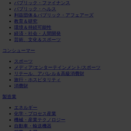
パブリック・ファイナンス
パブリック・ヘルス
利益団体＆パブリック・アフェアーズ
教育＆研究
環境＆持続可能性
経済・社会・人間開発
芸術、文化＆スポーツ
コンシューマー
スポーツ
メディア/エンターテインメント/スポーツ
リテール、アパレル＆高級消費財
旅行・ホスピタリティ
消費財
製造業
エネルギー
化学・プロセス産業
機械・産業テクノロジー
自動車・輸送機器