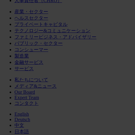
人事責任者（CHRO）
産業・セクター
ヘルスセクター
プライベートキャピタル
テクノロジー&コミュニケーション
ファミリービジネス・アドバイザリー
パブリック・セクター
コンシューマー
製造業
金融サービス
サービス
私たちについて
メディア&ニュース
Our Board
Expert Team
コンタクト
English
Deutsch
中文
日本語