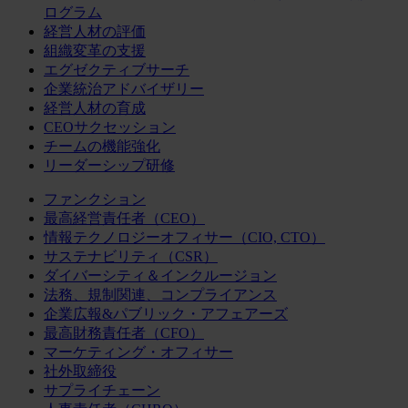
ログラム
経営人材の評価
組織変革の支援
エグゼクティブサーチ
企業統治アドバイザリー
経営人材の育成
CEOサクセッション
チームの機能強化
リーダーシップ研修
ファンクション
最高経営責任者（CEO）
情報テクノロジーオフィサー（CIO, CTO）
サステナビリティ（CSR）
ダイバーシティ＆インクルージョン
法務、規制関連、コンプライアンス
企業広報&パブリック・アフェアーズ
最高財務責任者（CFO）
マーケティング・オフィサー
社外取締役
サプライチェーン