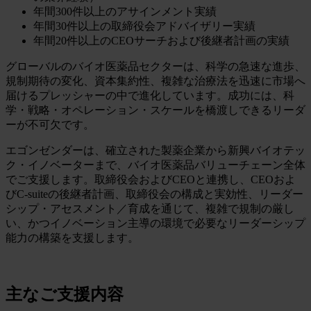
年間300件以上のアサインメント実績
年間30件以上の取締役会アドバイザリー実績
年間20件以上のCEOサーチおよび後継者計画の実績
グローバルのバイオ医薬品セクターは、科学の急速な進歩、
規制期待の変化、資本集約性、複雑な治療法を迅速に市場へ
届けるプレッシャーの中で進化しています。成功には、科
学・戦略・オペレーション・スケールを橋渡しできるリーダ
ーが不可欠です。
エゴンゼンダーは、確立された製薬企業から新興バイオテッ
ク・イノベーターまで、バイオ医薬品バリューチェーン全体
でご支援します。取締役会およびCEOと連携し、CEOおよ
びC-suiteの後継者計画、取締役会の構成と実効性、リーダー
シップ・アセスメント／育成を通じて、複雑で規制の厳し
い、かつイノベーション主導の環境で必要なリーダーシップ
能力の構築を支援します。
主なご支援内容