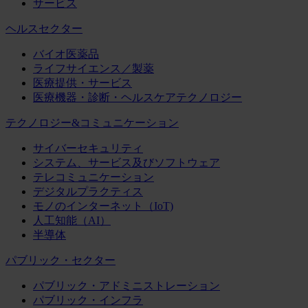
サービス
ヘルスセクター
バイオ医薬品
ライフサイエンス／製薬
医療提供・サービス
医療機器・診断・ヘルスケアテクノロジー
テクノロジー&コミュニケーション
サイバーセキュリティ
システム、サービス及びソフトウェア
テレコミュニケーション
デジタルプラクティス
モノのインターネット（IoT)
人工知能（AI）
半導体
パブリック・セクター
パブリック・アドミニストレーション
パブリック・インフラ