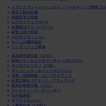
トランスフォーメーショナル・リーダーシップ開発プロ
経営人材の評価
組織変革の支援
エグゼクティブサーチ
企業統治アドバイザリー
経営人材の育成
CEOサクセッション
チームの機能強化
リーダーシップ研修
最高経営責任者（CEO）
情報テクノロジーオフィサー（CIO, CTO）
サステナビリティ（CSR）
ダイバーシティ＆インクルージョン
法務、規制関連、コンプライアンス
企業広報&パブリック・アフェアーズ
最高財務責任者（CFO）
マーケティング・オフィサー
社外取締役
サプライチェーン
人事責任者（CHRO）