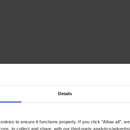
Details
okies to ensure it functions properly. If you click “Allow all”, we 
ons, to collect and share, with our third-party analytics/advertis