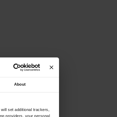
About
will set additional trackers,
ing providers, your personal