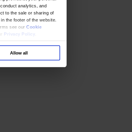
 conduct analytics, and
t to the sale or sharing of
in the footer of the website.
terms see our
Cookie
ur
Privacy Policy
.
Allow all