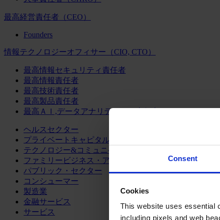
最高経営責任者（CEO）
Founders
情報テクノロジーオフィサー（CIO, CTO）
最高情報セキュリティ責任者
最高情報責任者
最高技術責任者
最高製品責任者
最高ＡＩ,データアナリティクス責任者
ヘルスセクター
プライベートキャピタル
テクノロジー&コミュニケーション
Consent
ファミリービジネス・アドバイザリー
パブリック・セクター
コンシューマー
Cookies
製造業
金融サービス
This website uses essential co
サービス
including pixels and web beac