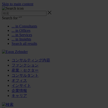
Skip to main content
Search for “
”
... in Consultants
... in Offices
... in Services
... in Insights
Search all results
コンサルティング内容
ファンクション
産業・セクター
コンサルタント
オフィス
インサイト
企業情報
キャリア