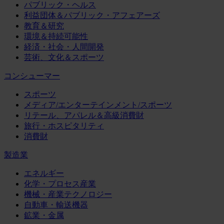
パブリック・ヘルス
利益団体＆パブリック・アフェアーズ
教育＆研究
環境＆持続可能性
経済・社会・人間開発
芸術、文化＆スポーツ
コンシューマー
スポーツ
メディア/エンターテインメント/スポーツ
リテール、アパレル＆高級消費財
旅行・ホスピタリティ
消費財
製造業
エネルギー
化学・プロセス産業
機械・産業テクノロジー
自動車・輸送機器
鉱業・金属