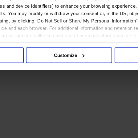
ress and device identifiers) to enhance your browsing experience,
ts. You may modify or withdraw your consent or, in the US, objec
ising, by clicking “Do Not Sell or Share My Personal Information” 
ice and each browser. For additional information and retention 
rding our general collection and use of personal information see o
Customize