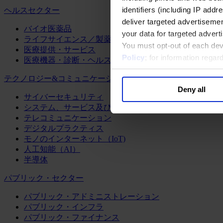
identifiers (including IP add
ヘルスセクター
deliver targeted advertisemen
バイオ医薬品
your data for targeted advert
ライフサイエンス／製薬
You must opt-out of each dev
医療提供・サービス
Policy
; for information rega
医療機器・診断・ヘルスケアテクノロジー
テクノロジー&コミュニケーション
Deny all
サイバーセキュリティ
システム、サービス及びソフトウェア
テレコミュニケーション
デジタルプラクティス
モノのインターネット（IoT)
人工知能（AI）
半導体
パブリック・セクター
パブリック・アドミニストレーション
パブリック・インフラ
パブリック・ファイナンス