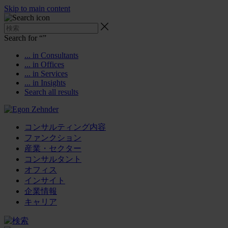
Skip to main content
Search for “
”
... in Consultants
... in Offices
... in Services
... in Insights
Search all results
コンサルティング内容
ファンクション
産業・セクター
コンサルタント
オフィス
インサイト
企業情報
キャリア