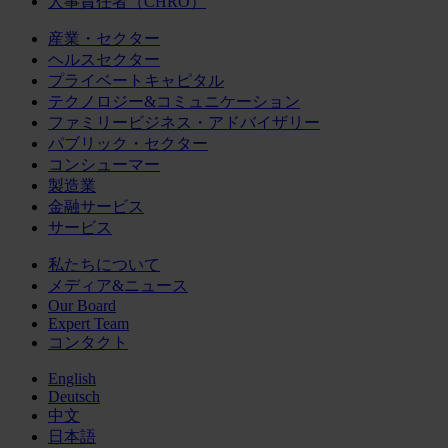
人事責任者（CHRO）
産業・セクター
ヘルスセクター
プライベートキャピタル
テクノロジー&コミュニケーション
ファミリービジネス・アドバイザリー
パブリック・セクター
コンシューマー
製造業
金融サービス
サービス
私たちについて
メディア&ニュース
Our Board
Expert Team
コンタクト
English
Deutsch
中文
日本語