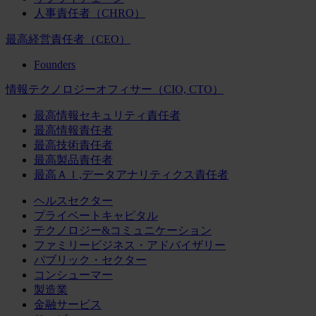
人事責任者（CHRO）
最高経営責任者（CEO）
Founders
情報テクノロジーオフィサー（CIO, CTO）
最高情報セキュリティ責任者
最高情報責任者
最高技術責任者
最高製品責任者
最高ＡＩ,データアナリティクス責任者
ヘルスセクター
プライベートキャピタル
テクノロジー&コミュニケーション
ファミリービジネス・アドバイザリー
パブリック・セクター
コンシューマー
製造業
金融サービス