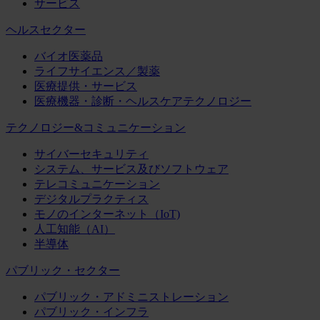
サービス
ヘルスセクター
バイオ医薬品
ライフサイエンス／製薬
医療提供・サービス
医療機器・診断・ヘルスケアテクノロジー
テクノロジー&コミュニケーション
サイバーセキュリティ
システム、サービス及びソフトウェア
テレコミュニケーション
デジタルプラクティス
モノのインターネット（IoT)
人工知能（AI）
半導体
パブリック・セクター
パブリック・アドミニストレーション
パブリック・インフラ