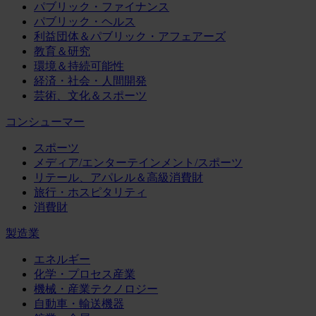
パブリック・ファイナンス
パブリック・ヘルス
利益団体＆パブリック・アフェアーズ
教育＆研究
環境＆持続可能性
経済・社会・人間開発
芸術、文化＆スポーツ
コンシューマー
スポーツ
メディア/エンターテインメント/スポーツ
リテール、アパレル＆高級消費財
旅行・ホスピタリティ
消費財
製造業
エネルギー
化学・プロセス産業
機械・産業テクノロジー
自動車・輸送機器