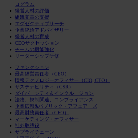
ログラム
経営人材の評価
組織変革の支援
エグゼクティブサーチ
企業統治アドバイザリー
経営人材の育成
CEOサクセッション
チームの機能強化
リーダーシップ研修
ファンクション
最高経営責任者（CEO）
情報テクノロジーオフィサー（CIO, CTO）
サステナビリティ（CSR）
ダイバーシティ＆インクルージョン
法務、規制関連、コンプライアンス
企業広報&パブリック・アフェアーズ
最高財務責任者（CFO）
マーケティング・オフィサー
社外取締役
サプライチェーン