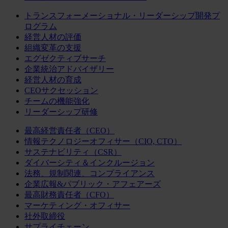
トランスフォーメーショナル・リーダーシップ開発プ
ログラム
経営人材の評価
組織変革の支援
エグゼクティブサーチ
企業統治アドバイザリー
経営人材の育成
CEOサクセッション
チームの機能強化
リーダーシップ研修
最高経営責任者（CEO）
情報テクノロジーオフィサー（CIO, CTO）
サステナビリティ（CSR）
ダイバーシティ＆インクルージョン
法務、規制関連、コンプライアンス
企業広報&パブリック・アフェアーズ
最高財務責任者（CFO）
マーケティング・オフィサー
社外取締役
サプライチェーン