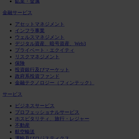
鉱業・金属
金融サービス
アセットマネジメント
インフラ事業
ウェルスマネジメント
デジタル資産、暗号資産、Web3
プライベート・エクイティ
リスクマネジメント
保険
投資銀行及びマーケット
政府系投資ファンド
金融テクノロジー（フィンテック）
サービス
ビジネスサービス
プロフェッショナルサービス
ホスピタリティ、旅行・レジャー
不動産
航空輸送
運輸及びロジスティクス