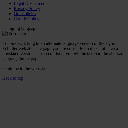
Legal Disclaimer
Privacy Policy
Our Policies
Cookie Policy
Changing language
You are switching to an alternate language version of the Egon
Zehnder website. The page you are currently on does not have a
translated version. If you continue, you will be taken to the alternate
language home page.
Continue to the
website
Back to top