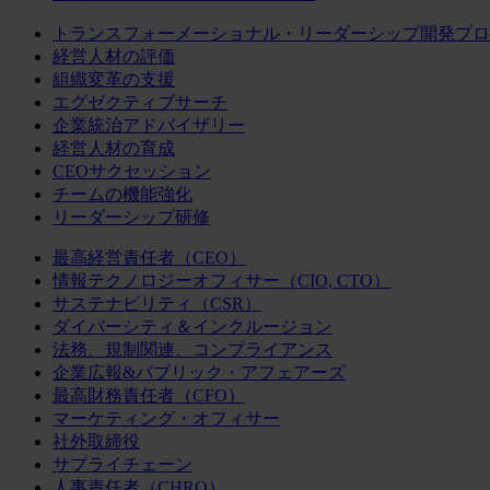
トランスフォーメーショナル・リーダーシップ開発プロ
経営人材の評価
組織変革の支援
エグゼクティブサーチ
企業統治アドバイザリー
経営人材の育成
CEOサクセッション
チームの機能強化
リーダーシップ研修
最高経営責任者（CEO）
情報テクノロジーオフィサー（CIO, CTO）
サステナビリティ（CSR）
ダイバーシティ＆インクルージョン
法務、規制関連、コンプライアンス
企業広報&パブリック・アフェアーズ
最高財務責任者（CFO）
マーケティング・オフィサー
社外取締役
サプライチェーン
人事責任者（CHRO）