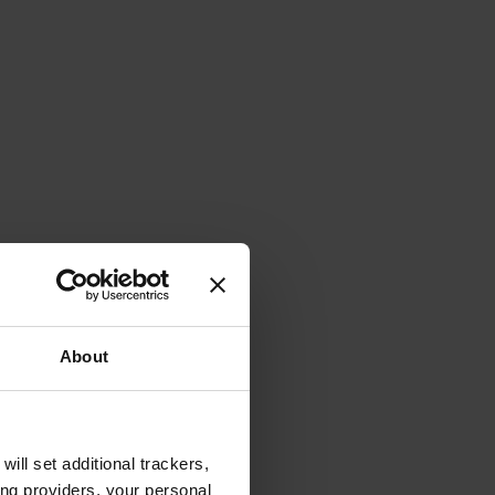
About
will set additional trackers,
ing providers, your personal