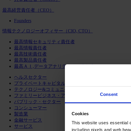
最高経営責任者（CEO）
Founders
情報テクノロジーオフィサー（CIO, CTO）
最高情報セキュリティ責任者
最高情報責任者
最高技術責任者
最高製品責任者
最高ＡＩ,データアナリティクス責任者
ヘルスセクター
プライベートキャピタル
テクノロジー&コミュニケーション
Consent
ファミリービジネス・アドバイザリー
パブリック・セクター
コンシューマー
Cookies
製造業
金融サービス
This website uses essential co
サービス
including pixels and web beac