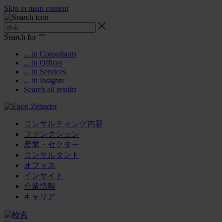
Skip to main content
Search for “
”
... in Consultants
... in Offices
... in Services
... in Insights
Search all results
コンサルティング内容
ファンクション
産業・セクター
コンサルタント
オフィス
インサイト
企業情報
キャリア