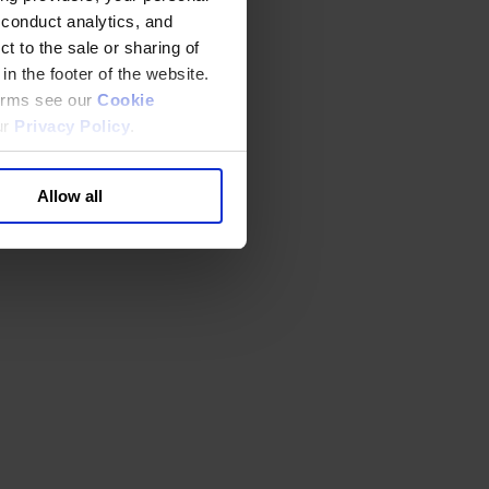
 conduct analytics, and
t to the sale or sharing of
in the footer of the website.
terms see our
Cookie
ur
Privacy Policy
.
Allow all