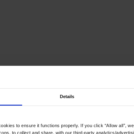
Details
okies to ensure it functions properly. If you click “Allow all”, we 
ons, to collect and share, with our third-party analytics/advertis