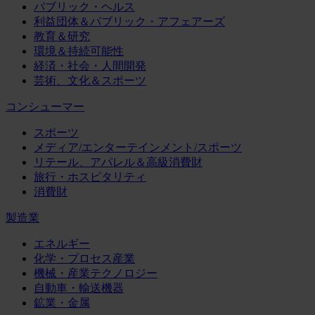
パブリック・ヘルス
利益団体＆パブリック・アフェアーズ
教育＆研究
環境＆持続可能性
経済・社会・人間開発
芸術、文化＆スポーツ
コンシューマー
スポーツ
メディア/エンターテインメント/スポーツ
リテール、アパレル＆高級消費財
旅行・ホスピタリティ
消費財
製造業
エネルギー
化学・プロセス産業
機械・産業テクノロジー
自動車・輸送機器
鉱業・金属