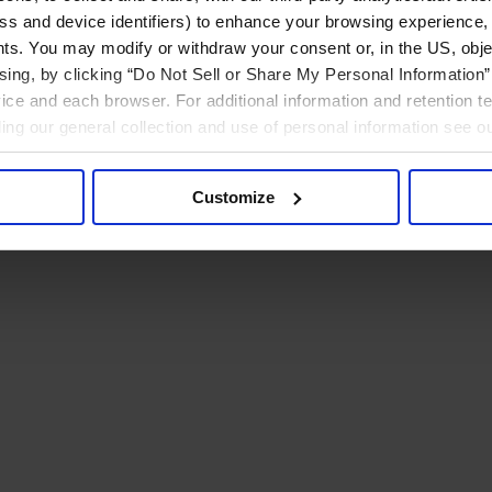
ress and device identifiers) to enhance your browsing experience,
ts. You may modify or withdraw your consent or, in the US, objec
ising, by clicking “Do Not Sell or Share My Personal Information” 
ice and each browser. For additional information and retention 
rding our general collection and use of personal information see o
Customize