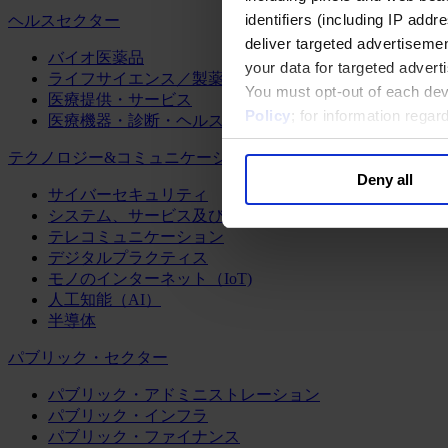
identifiers (including IP add
ヘルスセクター
deliver targeted advertisemen
バイオ医薬品
your data for targeted advert
ライフサイエンス／製薬
You must opt-out of each dev
医療提供・サービス
Policy
; for information rega
医療機器・診断・ヘルスケアテクノロジー
テクノロジー&コミュニケーション
Deny all
サイバーセキュリティ
システム、サービス及びソフトウェア
テレコミュニケーション
デジタルプラクティス
モノのインターネット（IoT)
人工知能（AI）
半導体
パブリック・セクター
パブリック・アドミニストレーション
パブリック・インフラ
パブリック・ファイナンス