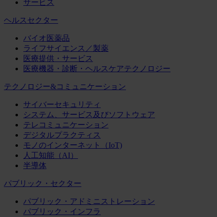
サービス
ヘルスセクター
バイオ医薬品
ライフサイエンス／製薬
医療提供・サービス
医療機器・診断・ヘルスケアテクノロジー
テクノロジー&コミュニケーション
サイバーセキュリティ
システム、サービス及びソフトウェア
テレコミュニケーション
デジタルプラクティス
モノのインターネット（IoT)
人工知能（AI）
半導体
パブリック・セクター
パブリック・アドミニストレーション
パブリック・インフラ