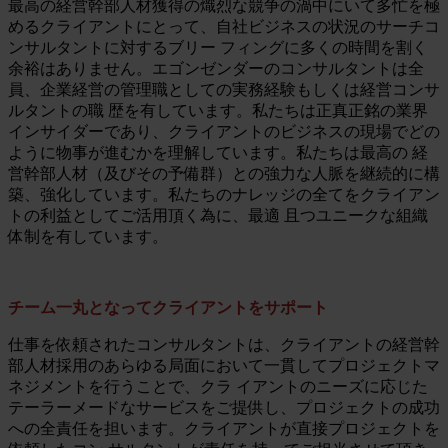
最高の経営幹部人材獲得の熾烈な競争の渦中にいて多忙を極
めるクライアントにとって、自社ビジネスの状況のサーチコ
ンサルタントに対するブリー フィングに多くの時間を割く
余裕はありません。エゴンゼンダーのコンサルタントは全
員、企業経営の管理職としての実務経験もしくは経営コンサ
ルタントの職 歴を有しています。私たちは正真正銘の業界
インサイダーであり、クライアントのビジネスの現場でどの
ように物事が進むかを理解しています。私たちは最高の 経
営幹部人材（及びその予備群）との強力な人脈を継続的に構
築、強化しています。私たちのナレッジの全てをクライアン
トの利益としてご活用頂く為に、最適 且つユニークな組織
体制を有しています。
チーム一丸となってクライアントをサポート
仕事を依頼されたコンサルタントは、クライアントの経営幹
部人材採用のあらゆる局面において一貫してプロジェクトマ
ネジメントを行うことで、クラ イアントのニーズに応じた
テーラーメードなサービスをご提供し、プロジェクトの成功
への全責任を担います。クライアントが直接プロジェクトを