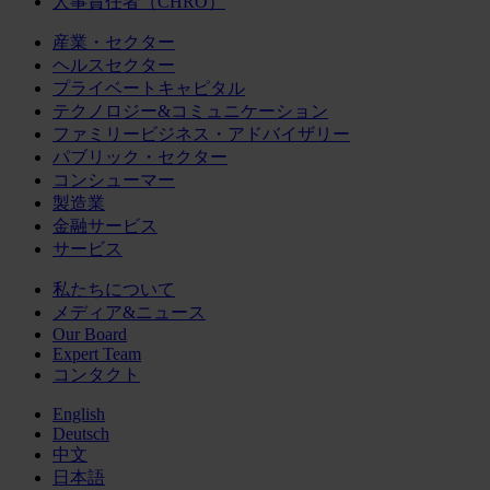
人事責任者（CHRO）
産業・セクター
ヘルスセクター
プライベートキャピタル
テクノロジー&コミュニケーション
ファミリービジネス・アドバイザリー
パブリック・セクター
コンシューマー
製造業
金融サービス
サービス
私たちについて
メディア&ニュース
Our Board
Expert Team
コンタクト
English
Deutsch
中文
日本語