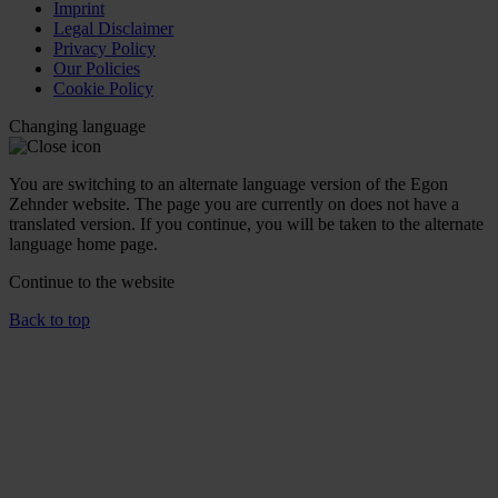
Imprint
Legal Disclaimer
Privacy Policy
Our Policies
Cookie Policy
Changing language
You are switching to an alternate language version of the Egon
Zehnder website. The page you are currently on does not have a
translated version. If you continue, you will be taken to the alternate
language home page.
Continue to the
website
Back to top