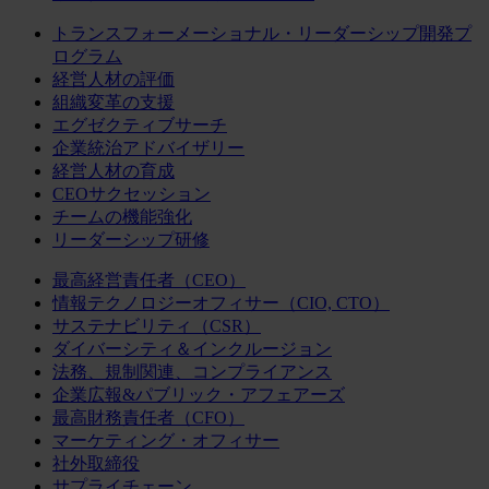
トランスフォーメーショナル・リーダーシップ開発プ
ログラム
経営人材の評価
組織変革の支援
エグゼクティブサーチ
企業統治アドバイザリー
経営人材の育成
CEOサクセッション
チームの機能強化
リーダーシップ研修
最高経営責任者（CEO）
情報テクノロジーオフィサー（CIO, CTO）
サステナビリティ（CSR）
ダイバーシティ＆インクルージョン
法務、規制関連、コンプライアンス
企業広報&パブリック・アフェアーズ
最高財務責任者（CFO）
マーケティング・オフィサー
社外取締役
サプライチェーン