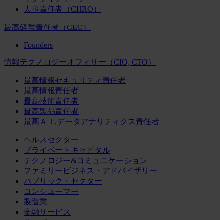
人事責任者（CHRO）
最高経営責任者（CEO）
Founders
情報テクノロジーオフィサー（CIO, CTO）
最高情報セキュリティ責任者
最高情報責任者
最高技術責任者
最高製品責任者
最高ＡＩ,データアナリティクス責任者
ヘルスセクター
プライベートキャピタル
テクノロジー&コミュニケーション
ファミリービジネス・アドバイザリー
パブリック・セクター
コンシューマー
製造業
金融サービス