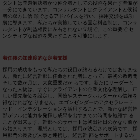
タントは問題解決者かつ仲介者としての役割を果たす準備が
十分にできています。コンサルタントはクライアントと候補
者の双方に信 頼できるアドバイスを行い、採用交渉を成功
裏に導きます。私たちが実施している固定料金制は、コンサ
ルタントが利益相反に左右されない立場で、この重要で セ
ンシティブな役割を果たすことを可能にします。
着任後の加速度的な定着支援
採用の成功をもって私たちの役目が終わるわけではありませ
ん。新たに経営幹部に任命された者にとって、最初の数週間
そして数か月は、大変重要だか らです。新たにリーダーと
なった人物は、すぐにクライアントの企業文化を理解し、正
しい優先順位を設定し、同僚やステークホルダーから信頼を
得なければな りません。エゴンゼンダーのアクセラレーテ
ッド・インテグレーションを活用することで、新たな経営幹
部がフルに能力を発揮し成果を出すまでの時間を短縮す る
ことが出来ます。幹部へのサポートは初出社日のかなり前か
ら始まります。理想としては、採用が決定され次第です。採
用部門の長及び人事と連携し、経営幹 部をサポートするの