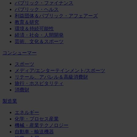
パブリック・ファイナンス
パブリック・ヘルス
利益団体＆パブリック・アフェアーズ
教育＆研究
環境＆持続可能性
経済・社会・人間開発
芸術、文化＆スポーツ
コンシューマー
スポーツ
メディア/エンターテインメント/スポーツ
リテール、アパレル＆高級消費財
旅行・ホスピタリティ
消費財
製造業
エネルギー
化学・プロセス産業
機械・産業テクノロジー
自動車・輸送機器