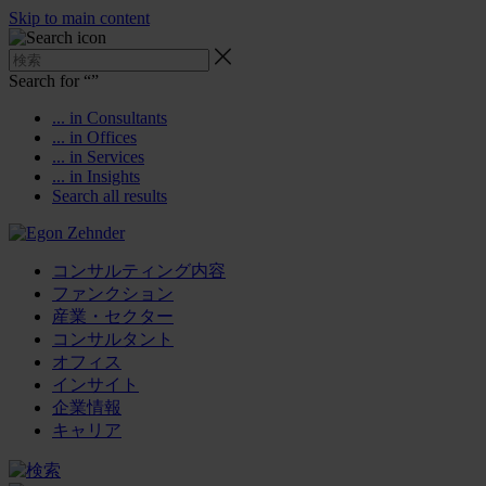
Skip to main content
Search for “
”
... in Consultants
... in Offices
... in Services
... in Insights
Search all results
コンサルティング内容
ファンクション
産業・セクター
コンサルタント
オフィス
インサイト
企業情報
キャリア