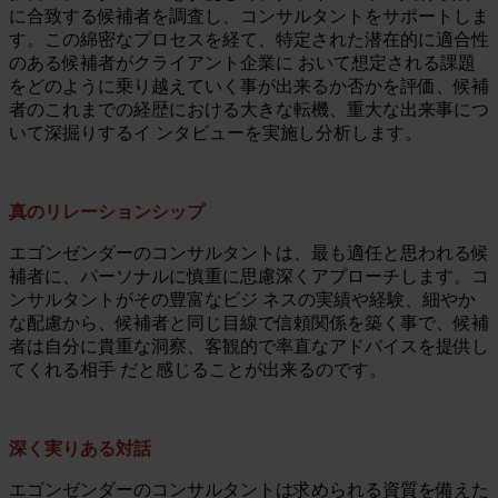
に合致する候補者を調査し、コンサルタントをサポートしま
す。この綿密なプロセスを経て、特定された潜在的に適合性
のある候補者がクライアント企業に おいて想定される課題
をどのように乗り越えていく事が出来るか否かを評価、候補
者のこれまでの経歴における大きな転機、重大な出来事につ
いて深掘りするイ ンタビューを実施し分析します。
真のリレーションシップ
エゴンゼンダーのコンサルタントは、最も適任と思われる候
補者に、パーソナルに慎重に思慮深くアプローチします。コ
ンサルタントがその豊富なビジ ネスの実績や経験、細やか
な配慮から、候補者と同じ目線で信頼関係を築く事で、候補
者は自分に貴重な洞察、客観的で率直なアドバイスを提供し
てくれる相手 だと感じることが出来るのです。
深く実りある対話
エゴンゼンダーのコンサルタントは求められる資質を備えた