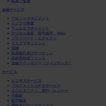
鉱業・金属
金融サービス
アセットマネジメント
インフラ事業
ウェルスマネジメント
デジタル資産、暗号資産、Web3
プライベート・エクイティ
リスクマネジメント
保険
投資銀行及びマーケット
政府系投資ファンド
金融テクノロジー（フィンテック）
サービス
ビジネスサービス
プロフェッショナルサービス
ホスピタリティ、旅行・レジャー
不動産
航空輸送
運輸及びロジスティクス