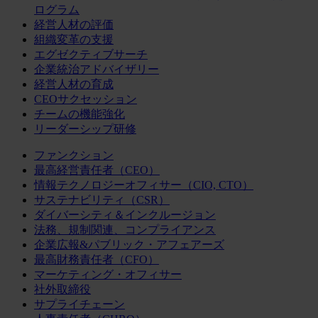
ログラム
経営人材の評価
組織変革の支援
エグゼクティブサーチ
企業統治アドバイザリー
経営人材の育成
CEOサクセッション
チームの機能強化
リーダーシップ研修
ファンクション
最高経営責任者（CEO）
情報テクノロジーオフィサー（CIO, CTO）
サステナビリティ（CSR）
ダイバーシティ＆インクルージョン
法務、規制関連、コンプライアンス
企業広報&パブリック・アフェアーズ
最高財務責任者（CFO）
マーケティング・オフィサー
社外取締役
サプライチェーン