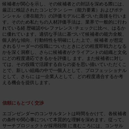
候補者が関心を示し、その候補者との対話を深める際には、
厳正に検証されたコンピテン シー（能力要素）およびポテ
ンシャル（潜在能力）の評価モデルに基づいた面接を行いま
す。そのため私たちの人材評価手法は、業界で一般的に行わ
れている経 歴確認やレファレンス･チェックに比べ、はるか
に優れています。適切な手法に基づいて候補者の能力全般、
個人的な傾向、行動特性を明確にした上で、候補者 が想定
されるリーダーの役職についたときにどの程度即戦力となる
かを深く洞察し、さらに候補者がクライアントの組織と文化
にどの程度適応できるかを評価し ます。また候補者に対し
ては、その役職で活躍する自らの姿を思い描いていただくこ
とで、新しい組織の中で一個人として、プロフェッショナル
として、さらに は一企業人として、どの程度適合するか考
える機会を提供します。
信頼にもとづく交渉
エゴンゼンダーのコンサルタントは時間をかけて、各候補者
の条件や関心事について本質的な理解を深めます。従って、
サーチプロジェクトが採用段階 に進むころには、コンサル