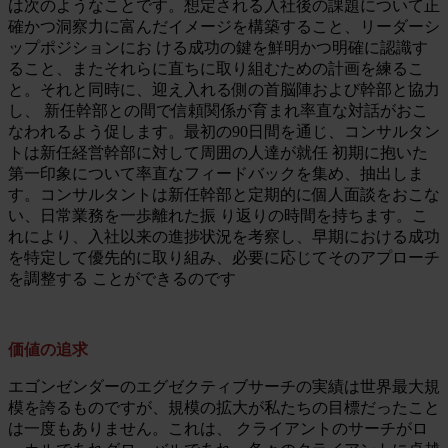
は次のようなことです。想定される入社後の課題について正
確かつ洞察力に富んだイメージを構築すること、リーダーシ
ップポジションにお ける成功の鍵を鮮明かつ明確に認識す
ること、またそれらに直ちに取り組むための計画を練るこ
と。それと同時に、迎え入れる側の首脳陣および幹部と協力
し、 新任幹部との間で信頼関係が育まれ率直な対話がおこ
なわれるよう促します。最初の90日間を通じ、コンサルタン
トは新任経営幹部に対して周囲の人達が就任 初期に抱いた
第一印象について率直なフィードバックを集め、抽出しま
す。コンサルタントは新任幹部と定期的に個人面談をおこな
い、日常業務を一歩離れた振 り返りの時間を持ちます。こ
れにより、入社以来の進捗状況を考察し、早期における成功
を特定して優先的に取り組み、必要に応じてそのアプローチ
を調整する ことができるのです
価値の追求
エゴンゼンダーのエグゼクティブサーチの実績は世界最大規
模を誇るものですが、規模の拡大が私たちの目標だったこと
は一度もありません。これは、 クライアントのサーチがロ