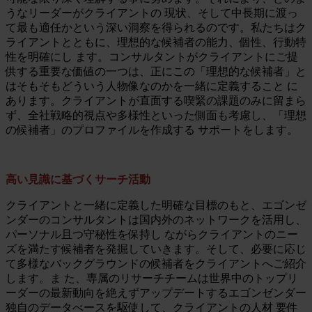
うなリーダーがクライアントの 現状、そして中長期に渡っ
て最も適任かという深い洞察を得られるのです。私たちはク
ライアントとともに、理想的な候補者の能力、個性、行動特
性を明確にし ます。コンサルタントがクライアントにご提
供する重要な価値の一つは、正にこの「理想的な候補者」と
はそもそもどういう人物像なのかを一緒に定義すること に
あります。クライアントが直面する喫緊の課題のみに留まら
ず、全社戦略的視点や多様性といった側面も考慮し、「理想
の候補者」のプロファイルを作成する サポートをします。
高い見識に基づくサーチ活動
クライアントと一緒に定義した明確な目標のもと、エゴンゼ
ンダーのコンサルタントは国内外のネットワークを活用し、
パーソナル且つ守秘性を保持し ながらクライアントのニー
ズを満たす候補者を発掘していきます。そして、必要に応じ
て多様なバックグラウンドの候補者をクライアントへご紹介
します。ま た、専属のリサーチチームは世界中のトップリ
ーダーの最新動向を絶えずアップデートするエゴンゼンダー
独自のデータべースを駆使して、クライアントの人材 要件