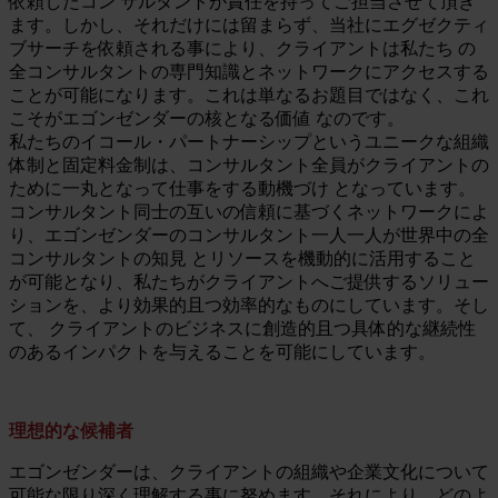
依頼したコン サルタントが責任を持ってご担当させて頂き
ます。しかし、それだけには留まらず、当社にエグゼクティ
ブサーチを依頼される事により、クライアントは私たち の
全コンサルタントの専門知識とネットワークにアクセスする
ことが可能になります。これは単なるお題目ではなく、これ
こそがエゴンゼンダーの核となる価値 なのです。
私たちのイコール・パートナーシップというユニークな組織
体制と固定料金制は、コンサルタント全員がクライアントの
ために一丸となって仕事をする動機づけ となっています。
コンサルタント同士の互いの信頼に基づくネットワークによ
り、エゴンゼンダーのコンサルタント一人一人が世界中の全
コンサルタントの知見 とリソースを機動的に活用すること
が可能となり、私たちがクライアントへご提供するソリュー
ションを、より効果的且つ効率的なものにしています。そし
て、 クライアントのビジネスに創造的且つ具体的な継続性
のあるインパクトを与えることを可能にしています。
理想的な候補者
エゴンゼンダーは、クライアントの組織や企業文化について
可能な限り深く理解する事に努めます。それにより、どのよ