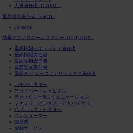
人事責任者（CHRO）
最高経営責任者（CEO）
Founders
情報テクノロジーオフィサー（CIO, CTO）
最高情報セキュリティ責任者
最高情報責任者
最高技術責任者
最高製品責任者
最高ＡＩ,データアナリティクス責任者
ヘルスセクター
プライベートキャピタル
テクノロジー&コミュニケーション
ファミリービジネス・アドバイザリー
パブリック・セクター
コンシューマー
製造業
金融サービス