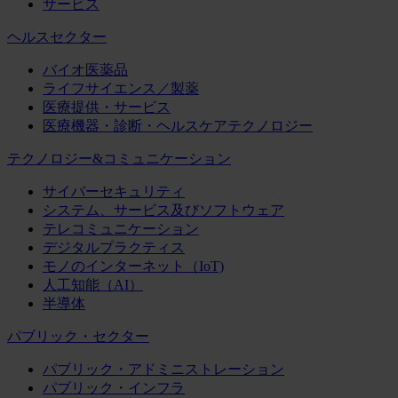
サービス
ヘルスセクター
バイオ医薬品
ライフサイエンス／製薬
医療提供・サービス
医療機器・診断・ヘルスケアテクノロジー
テクノロジー&コミュニケーション
サイバーセキュリティ
システム、サービス及びソフトウェア
テレコミュニケーション
デジタルプラクティス
モノのインターネット（IoT)
人工知能（AI）
半導体
パブリック・セクター
パブリック・アドミニストレーション
パブリック・インフラ