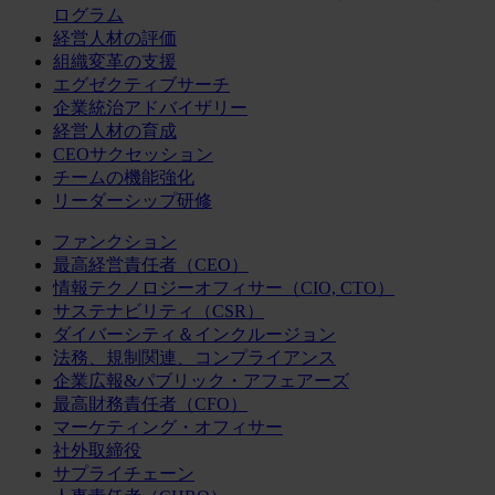
ログラム
経営人材の評価
組織変革の支援
エグゼクティブサーチ
企業統治アドバイザリー
経営人材の育成
CEOサクセッション
チームの機能強化
リーダーシップ研修
ファンクション
最高経営責任者（CEO）
情報テクノロジーオフィサー（CIO, CTO）
サステナビリティ（CSR）
ダイバーシティ＆インクルージョン
法務、規制関連、コンプライアンス
企業広報&パブリック・アフェアーズ
最高財務責任者（CFO）
マーケティング・オフィサー
社外取締役
サプライチェーン