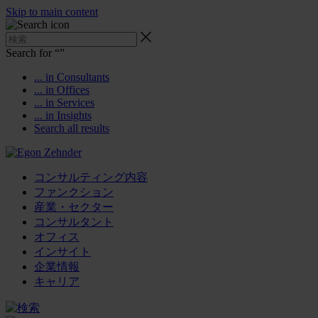
Skip to main content
Search for “
”
... in Consultants
... in Offices
... in Services
... in Insights
Search all results
コンサルティング内容
ファンクション
産業・セクター
コンサルタント
オフィス
インサイト
企業情報
キャリア