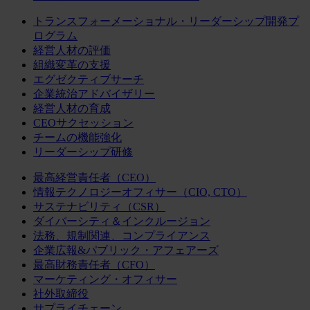
トランスフォーメーショナル・リーダーシップ開発プ
ログラム
経営人材の評価
組織変革の支援
エグゼクティブサーチ
企業統治アドバイザリー
経営人材の育成
CEOサクセッション
チームの機能強化
リーダーシップ研修
最高経営責任者（CEO）
情報テクノロジーオフィサー（CIO, CTO）
サステナビリティ（CSR）
ダイバーシティ＆インクルージョン
法務、規制関連、コンプライアンス
企業広報&パブリック・アフェアーズ
最高財務責任者（CFO）
マーケティング・オフィサー
社外取締役
サプライチェーン