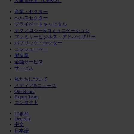
人事責任者（CHRO）
産業・セクター
ヘルスセクター
プライベートキャピタル
テクノロジー&コミュニケーション
ファミリービジネス・アドバイザリー
パブリック・セクター
コンシューマー
製造業
金融サービス
サービス
私たちについて
メディア&ニュース
Our Board
Expert Team
コンタクト
English
Deutsch
中文
日本語