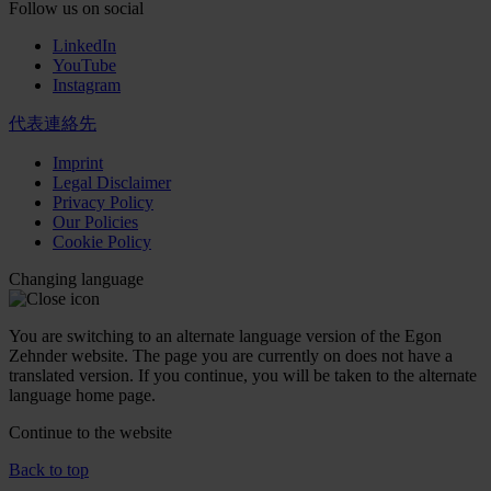
Follow us on social
LinkedIn
YouTube
Instagram
代表連絡先
Imprint
Legal Disclaimer
Privacy Policy
Our Policies
Cookie Policy
Changing language
You are switching to an alternate language version of the Egon
Zehnder website. The page you are currently on does not have a
translated version. If you continue, you will be taken to the alternate
language home page.
Continue to the
website
Back to top