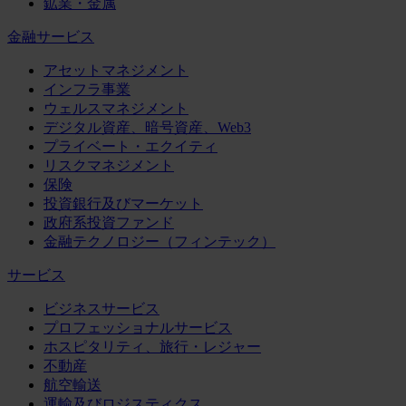
鉱業・金属
金融サービス
アセットマネジメント
インフラ事業
ウェルスマネジメント
デジタル資産、暗号資産、Web3
プライベート・エクイティ
リスクマネジメント
保険
投資銀行及びマーケット
政府系投資ファンド
金融テクノロジー（フィンテック）
サービス
ビジネスサービス
プロフェッショナルサービス
ホスピタリティ、旅行・レジャー
不動産
航空輸送
運輸及びロジスティクス