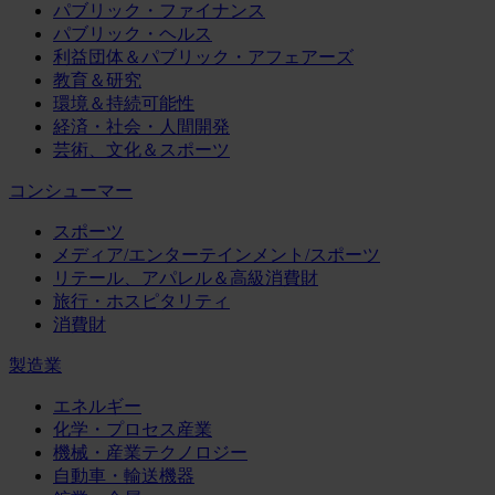
パブリック・ファイナンス
パブリック・ヘルス
利益団体＆パブリック・アフェアーズ
教育＆研究
環境＆持続可能性
経済・社会・人間開発
芸術、文化＆スポーツ
コンシューマー
スポーツ
メディア/エンターテインメント/スポーツ
リテール、アパレル＆高級消費財
旅行・ホスピタリティ
消費財
製造業
エネルギー
化学・プロセス産業
機械・産業テクノロジー
自動車・輸送機器