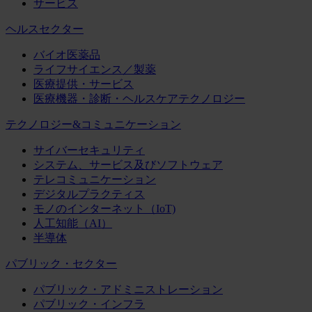
サービス
ヘルスセクター
バイオ医薬品
ライフサイエンス／製薬
医療提供・サービス
医療機器・診断・ヘルスケアテクノロジー
テクノロジー&コミュニケーション
サイバーセキュリティ
システム、サービス及びソフトウェア
テレコミュニケーション
デジタルプラクティス
モノのインターネット（IoT)
人工知能（AI）
半導体
パブリック・セクター
パブリック・アドミニストレーション
パブリック・インフラ