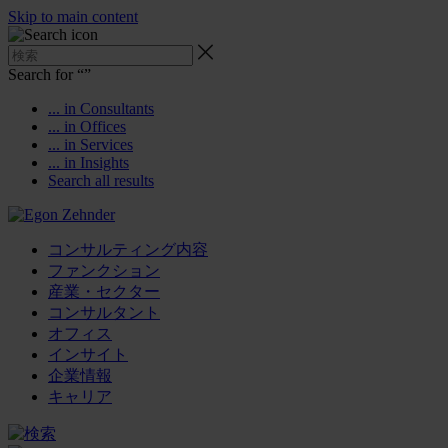
Skip to main content
Search for “
”
... in Consultants
... in Offices
... in Services
... in Insights
Search all results
コンサルティング内容
ファンクション
産業・セクター
コンサルタント
オフィス
インサイト
企業情報
キャリア