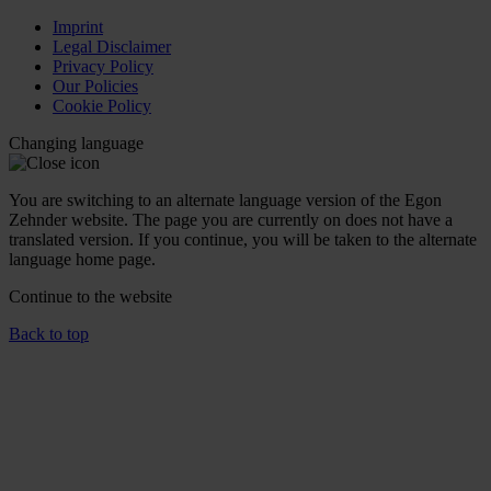
Imprint
Legal Disclaimer
Privacy Policy
Our Policies
Cookie Policy
Changing language
You are switching to an alternate language version of the Egon
Zehnder website. The page you are currently on does not have a
translated version. If you continue, you will be taken to the alternate
language home page.
Continue to the
website
Back to top