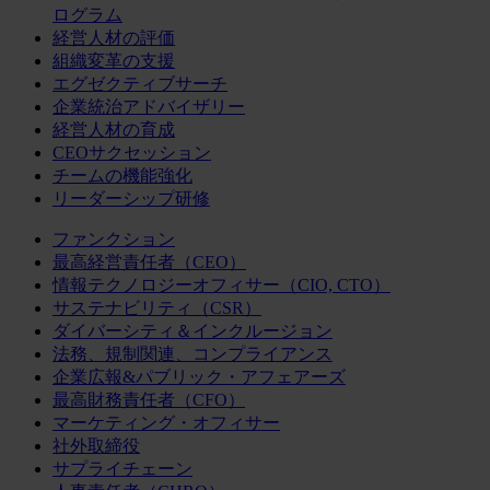
ログラム
経営人材の評価
組織変革の支援
エグゼクティブサーチ
企業統治アドバイザリー
経営人材の育成
CEOサクセッション
チームの機能強化
リーダーシップ研修
ファンクション
最高経営責任者（CEO）
情報テクノロジーオフィサー（CIO, CTO）
サステナビリティ（CSR）
ダイバーシティ＆インクルージョン
法務、規制関連、コンプライアンス
企業広報&パブリック・アフェアーズ
最高財務責任者（CFO）
マーケティング・オフィサー
社外取締役
サプライチェーン