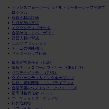
トランスフォーメーショナル・リーダーシップ開発プ
ログラム
経営人材の評価
組織変革の支援
エグゼクティブサーチ
企業統治アドバイザリー
経営人材の育成
CEOサクセッション
チームの機能強化
リーダーシップ研修
最高経営責任者（CEO）
情報テクノロジーオフィサー（CIO, CTO）
サステナビリティ（CSR）
ダイバーシティ＆インクルージョン
法務、規制関連、コンプライアンス
企業広報&パブリック・アフェアーズ
最高財務責任者（CFO）
マーケティング・オフィサー
社外取締役
サプライチェーン