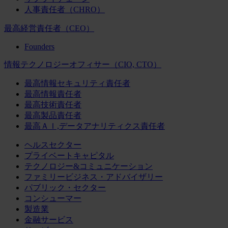
人事責任者（CHRO）
最高経営責任者（CEO）
Founders
情報テクノロジーオフィサー（CIO, CTO）
最高情報セキュリティ責任者
最高情報責任者
最高技術責任者
最高製品責任者
最高ＡＩ,データアナリティクス責任者
ヘルスセクター
プライベートキャピタル
テクノロジー&コミュニケーション
ファミリービジネス・アドバイザリー
パブリック・セクター
コンシューマー
製造業
金融サービス