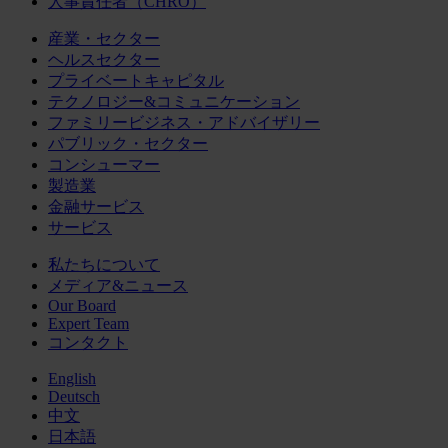
人事責任者（CHRO）
産業・セクター
ヘルスセクター
プライベートキャピタル
テクノロジー&コミュニケーション
ファミリービジネス・アドバイザリー
パブリック・セクター
コンシューマー
製造業
金融サービス
サービス
私たちについて
メディア&ニュース
Our Board
Expert Team
コンタクト
English
Deutsch
中文
日本語