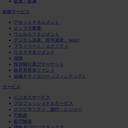
鉱業・金属
金融サービス
アセットマネジメント
インフラ事業
ウェルスマネジメント
デジタル資産、暗号資産、Web3
プライベート・エクイティ
リスクマネジメント
保険
投資銀行及びマーケット
政府系投資ファンド
金融テクノロジー（フィンテック）
サービス
ビジネスサービス
プロフェッショナルサービス
ホスピタリティ、旅行・レジャー
不動産
航空輸送
運輸及びロジスティクス