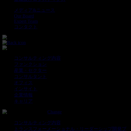
メディア&ニュース
Our Board
Expert Team
コンタクト
コンサルティング内容
ファンクション
産業・セクター
コンサルタント
オフィス
インサイト
企業情報
キャリア
日本語
Change
コンサルティング内容
トランスフォーメーショナル・リーダーシップ開発プ