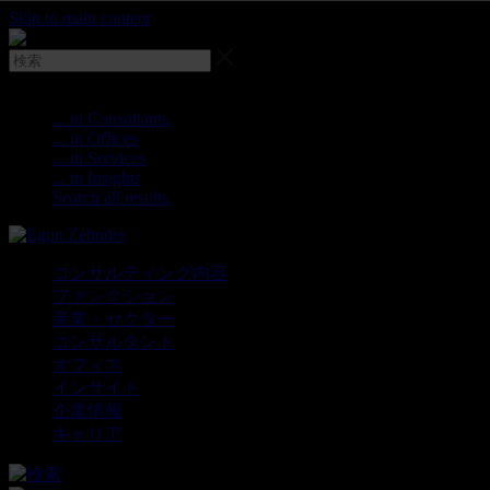
Skip to main content
Search for “
”
... in Consultants
... in Offices
... in Services
... in Insights
Search all results
コンサルティング内容
ファンクション
産業・セクター
コンサルタント
オフィス
インサイト
企業情報
キャリア