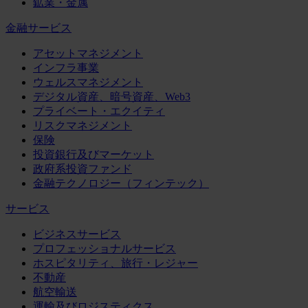
鉱業・金属
金融サービス
アセットマネジメント
インフラ事業
ウェルスマネジメント
デジタル資産、暗号資産、Web3
プライベート・エクイティ
リスクマネジメント
保険
投資銀行及びマーケット
政府系投資ファンド
金融テクノロジー（フィンテック）
サービス
ビジネスサービス
プロフェッショナルサービス
ホスピタリティ、旅行・レジャー
不動産
航空輸送
運輸及びロジスティクス