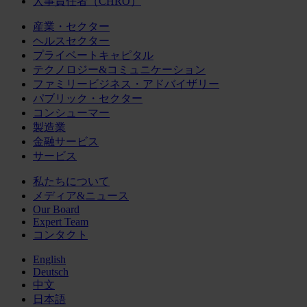
人事責任者（CHRO）
産業・セクター
ヘルスセクター
プライベートキャピタル
テクノロジー&コミュニケーション
ファミリービジネス・アドバイザリー
パブリック・セクター
コンシューマー
製造業
金融サービス
サービス
私たちについて
メディア&ニュース
Our Board
Expert Team
コンタクト
English
Deutsch
中文
日本語