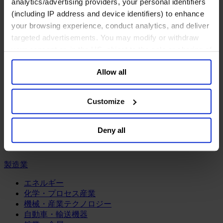
analytics/advertising providers, your personal identifiers
パブリック・ファイナンス
(including IP address and device identifiers) to enhance
パブリック・ヘルス
your browsing experience, conduct analytics, and deliver
利益団体＆パブリック・アフェアーズ
教育＆研究
targeted advertisements. You may modify or withdraw
環境＆持続可能性
your consent or, in the US, object to the sale or sharing of
経済・社会・人間開発
your data for targeted advertising, by clicking “Do Not
芸術、文化＆スポーツ
Allow all
Sell or Share My Personal Information” in the footer of
the website. You must opt-out of each device and each
コンシューマー
browser. For additional information and retention terms
Customize
スポーツ
see our
Cookie Policy
; for information regarding our
メディア/エンターテインメント/スポーツ
general collection and use of personal information see
リテール、アパレル＆高級消費財
Deny all
our
Privacy Policy
.
旅行・ホスピタリティ
消費財
製造業
エネルギー
化学・プロセス産業
機械・産業テクノロジー
自動車・輸送機器