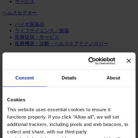
サービス
ヘルスセクター
バイオ医薬品
ライフサイエンス／製薬
医療提供・サービス
医療機器・診断・ヘルスケアテクノロジー
テクノロジー&コミュニケーション
サイバーセキュリティ
システム、サービス及びソフトウェア
Consent
Details
About
テレコミュニケーション
デジタルプラクティス
モノのインターネット（IoT)
人工知能（AI）
Cookies
半導体
This website uses essential cookies to ensure it
パブリック・セクター
functions properly. If you click “Allow all”, we will set
additional trackers, including pixels and web beacons, to
パブリック・アドミニストレーション
collect and share, with our third-party
パブリック・インフラ