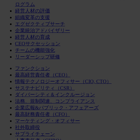
ログラム
経営人材の評価
組織変革の支援
エグゼクティブサーチ
企業統治アドバイザリー
経営人材の育成
CEOサクセッション
チームの機能強化
リーダーシップ研修
ファンクション
最高経営責任者（CEO）
情報テクノロジーオフィサー（CIO, CTO）
サステナビリティ（CSR）
ダイバーシティ＆インクルージョン
法務、規制関連、コンプライアンス
企業広報&パブリック・アフェアーズ
最高財務責任者（CFO）
マーケティング・オフィサー
社外取締役
サプライチェーン