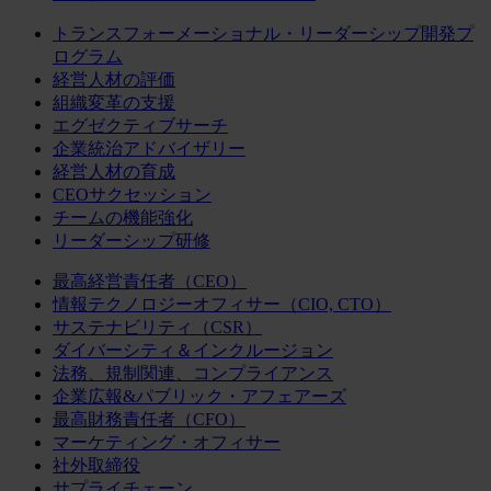
トランスフォーメーショナル・リーダーシップ開発プ
ログラム
経営人材の評価
組織変革の支援
エグゼクティブサーチ
企業統治アドバイザリー
経営人材の育成
CEOサクセッション
チームの機能強化
リーダーシップ研修
最高経営責任者（CEO）
情報テクノロジーオフィサー（CIO, CTO）
サステナビリティ（CSR）
ダイバーシティ＆インクルージョン
法務、規制関連、コンプライアンス
企業広報&パブリック・アフェアーズ
最高財務責任者（CFO）
マーケティング・オフィサー
社外取締役
サプライチェーン