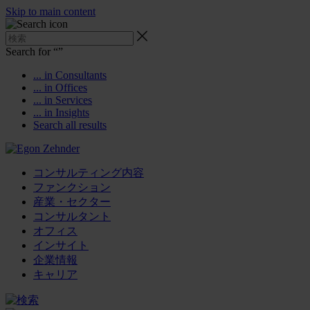
Skip to main content
Search for “
”
... in Consultants
... in Offices
... in Services
... in Insights
Search all results
コンサルティング内容
ファンクション
産業・セクター
コンサルタント
オフィス
インサイト
企業情報
キャリア