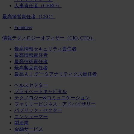
人事責任者（CHRO）
最高経営責任者（CEO）
Founders
情報テクノロジーオフィサー（CIO, CTO）
最高情報セキュリティ責任者
最高情報責任者
最高技術責任者
最高製品責任者
最高ＡＩ,データアナリティクス責任者
ヘルスセクター
プライベートキャピタル
テクノロジー&コミュニケーション
ファミリービジネス・アドバイザリー
パブリック・セクター
コンシューマー
製造業
金融サービス