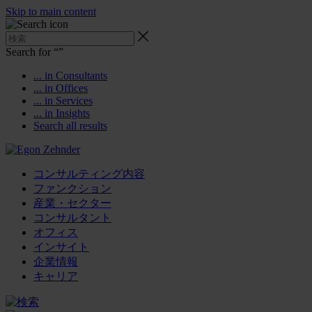
Skip to main content
Search for “
”
... in Consultants
... in Offices
... in Services
... in Insights
Search all results
コンサルティング内容
ファンクション
産業・セクター
コンサルタント
オフィス
インサイト
企業情報
キャリア