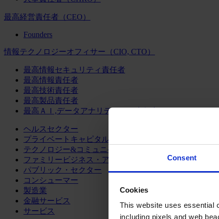
最高経営責任者（CEO）
Founders
情報テクノロジーオフィサー（CIO, CTO）
最高情報セキュリティ責任者
最高情報責任者
最高技術責任者
最高製品責任者
最高ＡＩ,データアナリティクス責任者
ヘルスセクター
プライベートキャピタル
テクノロジー&コミュニケーション
Consent
ファミリービジネス・アドバイザリー
パブリック・セクター
コンシューマー
Cookies
製造業
金融サービス
This website uses essential co
サービス
including pixels and web beac