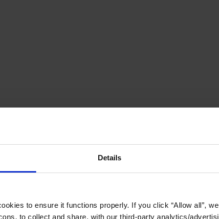
Details
okies to ensure it functions properly. If you click “Allow all”, we 
ons, to collect and share, with our third-party analytics/advertis