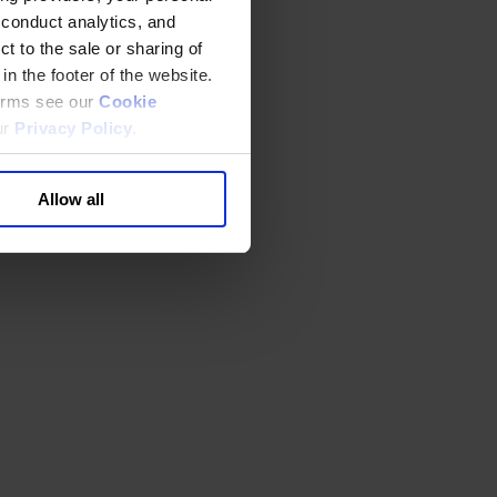
 conduct analytics, and
t to the sale or sharing of
in the footer of the website.
terms see our
Cookie
ur
Privacy Policy
.
Allow all