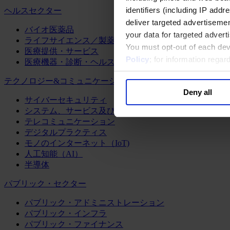
identifiers (including IP add
ヘルスセクター
deliver targeted advertisemen
バイオ医薬品
your data for targeted advert
ライフサイエンス／製薬
You must opt-out of each dev
医療提供・サービス
Policy
; for information rega
医療機器・診断・ヘルスケアテクノロジー
テクノロジー&コミュニケーション
Deny all
サイバーセキュリティ
システム、サービス及びソフトウェア
テレコミュニケーション
デジタルプラクティス
モノのインターネット（IoT)
人工知能（AI）
半導体
パブリック・セクター
パブリック・アドミニストレーション
パブリック・インフラ
パブリック・ファイナンス