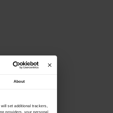
About
will set additional trackers,
ing providers, your personal