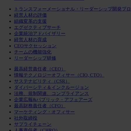
トランスフォーメーショナル・リーダーシップ開発プロ
経営人材の評価
組織変革の支援
エグゼクティブサーチ
企業統治アドバイザリー
経営人材の育成
CEOサクセッション
チームの機能強化
リーダーシップ研修
最高経営責任者（CEO）
情報テクノロジーオフィサー（CIO, CTO）
サステナビリティ（CSR）
ダイバーシティ＆インクルージョン
法務、規制関連、コンプライアンス
企業広報&パブリック・アフェアーズ
最高財務責任者（CFO）
マーケティング・オフィサー
社外取締役
サプライチェーン
人事責任者（CHRO）