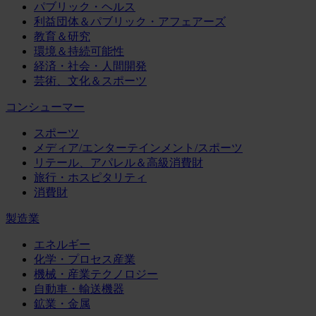
パブリック・ヘルス
利益団体＆パブリック・アフェアーズ
教育＆研究
環境＆持続可能性
経済・社会・人間開発
芸術、文化＆スポーツ
コンシューマー
スポーツ
メディア/エンターテインメント/スポーツ
リテール、アパレル＆高級消費財
旅行・ホスピタリティ
消費財
製造業
エネルギー
化学・プロセス産業
機械・産業テクノロジー
自動車・輸送機器
鉱業・金属