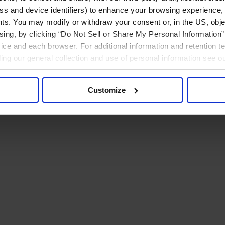
ress and device identifiers) to enhance your browsing experience,
ts. You may modify or withdraw your consent or, in the US, objec
ising, by clicking “Do Not Sell or Share My Personal Information” 
ice and each browser. For additional information and retention 
rding our general collection and use of personal information see o
Customize