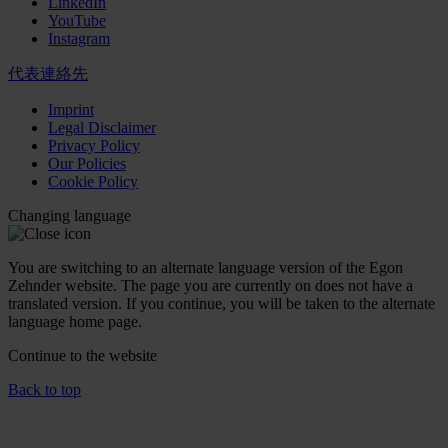
LinkedIn
YouTube
Instagram
代表連絡先
Imprint
Legal Disclaimer
Privacy Policy
Our Policies
Cookie Policy
Changing language
You are switching to an alternate language version of the Egon
Zehnder website. The page you are currently on does not have a
translated version. If you continue, you will be taken to the alternate
language home page.
Continue to the
website
Back to top