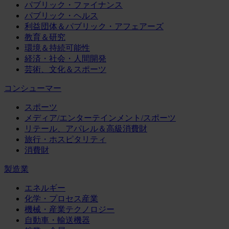
パブリック・ファイナンス
パブリック・ヘルス
利益団体＆パブリック・アフェアーズ
教育＆研究
環境＆持続可能性
経済・社会・人間開発
芸術、文化＆スポーツ
コンシューマー
スポーツ
メディア/エンターテインメント/スポーツ
リテール、アパレル＆高級消費財
旅行・ホスピタリティ
消費財
製造業
エネルギー
化学・プロセス産業
機械・産業テクノロジー
自動車・輸送機器