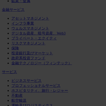
鉱業・金属
金融サービス
アセットマネジメント
インフラ事業
ウェルスマネジメント
デジタル資産、暗号資産、Web3
プライベート・エクイティ
リスクマネジメント
保険
投資銀行及びマーケット
政府系投資ファンド
金融テクノロジー（フィンテック）
サービス
ビジネスサービス
プロフェッショナルサービス
ホスピタリティ、旅行・レジャー
不動産
航空輸送
運輸及びロジスティクス