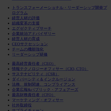
トランスフォーメーショナル・リーダーシップ開発プ
ログラム
経営人材の評価
組織変革の支援
エグゼクティブサーチ
企業統治アドバイザリー
経営人材の育成
CEOサクセッション
チームの機能強化
リーダーシップ研修
最高経営責任者（CEO）
情報テクノロジーオフィサー（CIO, CTO）
サステナビリティ（CSR）
ダイバーシティ＆インクルージョン
法務、規制関連、コンプライアンス
企業広報&パブリック・アフェアーズ
最高財務責任者（CFO）
マーケティング・オフィサー
社外取締役
サプライチェーン