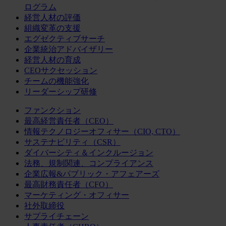
ログラム
経営人材の評価
組織変革の支援
エグゼクティブサーチ
企業統治アドバイザリー
経営人材の育成
CEOサクセッション
チームの機能強化
リーダーシップ研修
ファンクション
最高経営責任者（CEO）
情報テクノロジーオフィサー（CIO, CTO）
サステナビリティ（CSR）
ダイバーシティ＆インクルージョン
法務、規制関連、コンプライアンス
企業広報&パブリック・アフェアーズ
最高財務責任者（CFO）
マーケティング・オフィサー
社外取締役
サプライチェーン