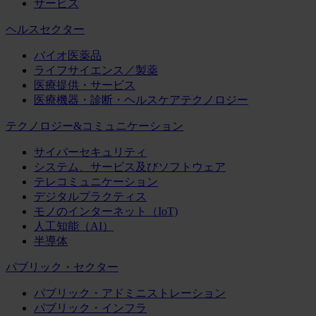
サービス
ヘルスセクター
バイオ医薬品
ライフサイエンス／製薬
医療提供・サービス
医療機器・診断・ヘルスケアテクノロジー
テクノロジー&コミュニケーション
サイバーセキュリティ
システム、サービス及びソフトウェア
テレコミュニケーション
デジタルプラクティス
モノのインターネット（IoT)
人工知能（AI）
半導体
パブリック・セクター
パブリック・アドミニストレーション
パブリック・インフラ