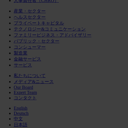
人事責任者（CHRO）
産業・セクター
ヘルスセクター
プライベートキャピタル
テクノロジー&コミュニケーション
ファミリービジネス・アドバイザリー
パブリック・セクター
コンシューマー
製造業
金融サービス
サービス
私たちについて
メディア&ニュース
Our Board
Expert Team
コンタクト
English
Deutsch
中文
日本語