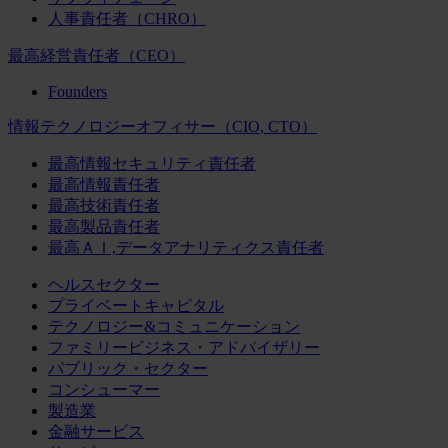
人事責任者（CHRO）
最高経営責任者（CEO）
Founders
情報テクノロジーオフィサー（CIO, CTO）
最高情報セキュリティ責任者
最高情報責任者
最高技術責任者
最高製品責任者
最高ＡＩ,データアナリティクス責任者
ヘルスセクター
プライベートキャピタル
テクノロジー&コミュニケーション
ファミリービジネス・アドバイザリー
パブリック・セクター
コンシューマー
製造業
金融サービス