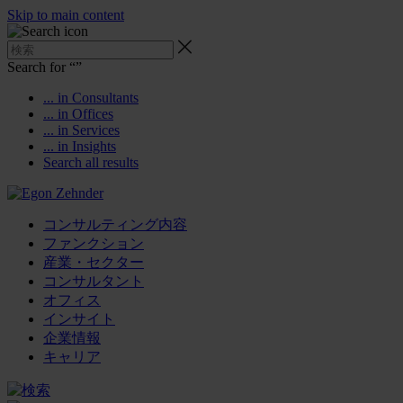
Skip to main content
Search for “
”
... in Consultants
... in Offices
... in Services
... in Insights
Search all results
コンサルティング内容
ファンクション
産業・セクター
コンサルタント
オフィス
インサイト
企業情報
キャリア