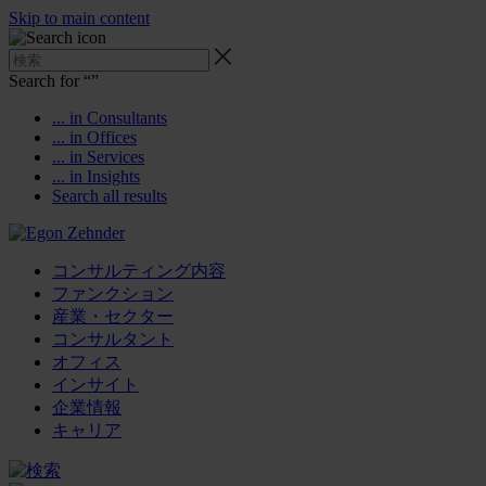
Skip to main content
Search for “
”
... in Consultants
... in Offices
... in Services
... in Insights
Search all results
コンサルティング内容
ファンクション
産業・セクター
コンサルタント
オフィス
インサイト
企業情報
キャリア