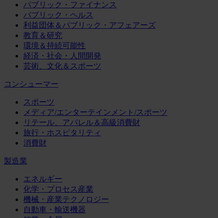
パブリック・ファイナンス
パブリック・ヘルス
利益団体＆パブリック・アフェアーズ
教育＆研究
環境＆持続可能性
経済・社会・人間開発
芸術、文化＆スポーツ
コンシューマー
スポーツ
メディア/エンターテインメント/スポーツ
リテール、アパレル＆高級消費財
旅行・ホスピタリティ
消費財
製造業
エネルギー
化学・プロセス産業
機械・産業テクノロジー
自動車・輸送機器