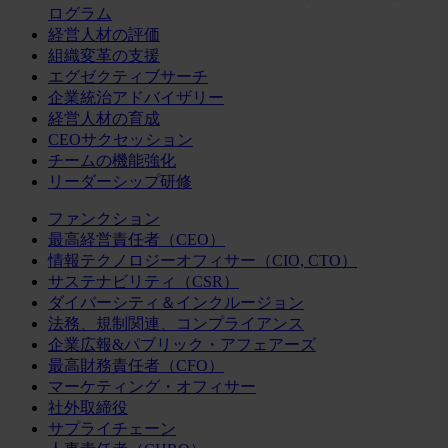
ログラム
経営人材の評価
組織変革の支援
エグゼクティブサーチ
企業統治アドバイザリー
経営人材の育成
CEOサクセッション
チームの機能強化
リーダーシップ研修
ファンクション
最高経営責任者（CEO）
情報テクノロジーオフィサー（CIO, CTO）
サステナビリティ（CSR）
ダイバーシティ＆インクルージョン
法務、規制関連、コンプライアンス
企業広報&パブリック・アフェアーズ
最高財務責任者（CFO）
マーケティング・オフィサー
社外取締役
サプライチェーン