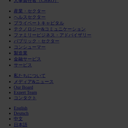
人事責任者（CHRO）
産業・セクター
ヘルスセクター
プライベートキャピタル
テクノロジー&コミュニケーション
ファミリービジネス・アドバイザリー
パブリック・セクター
コンシューマー
製造業
金融サービス
サービス
私たちについて
メディア&ニュース
Our Board
Expert Team
コンタクト
English
Deutsch
中文
日本語