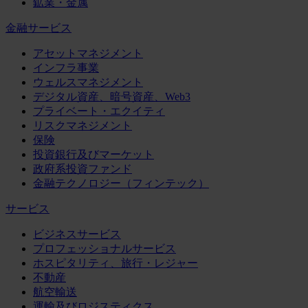
鉱業・金属
金融サービス
アセットマネジメント
インフラ事業
ウェルスマネジメント
デジタル資産、暗号資産、Web3
プライベート・エクイティ
リスクマネジメント
保険
投資銀行及びマーケット
政府系投資ファンド
金融テクノロジー（フィンテック）
サービス
ビジネスサービス
プロフェッショナルサービス
ホスピタリティ、旅行・レジャー
不動産
航空輸送
運輸及びロジスティクス