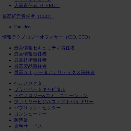
人事責任者（CHRO）
最高経営責任者（CEO）
Founders
情報テクノロジーオフィサー（CIO, CTO）
最高情報セキュリティ責任者
最高情報責任者
最高技術責任者
最高製品責任者
最高ＡＩ,データアナリティクス責任者
ヘルスセクター
プライベートキャピタル
テクノロジー&コミュニケーション
ファミリービジネス・アドバイザリー
パブリック・セクター
コンシューマー
製造業
金融サービス