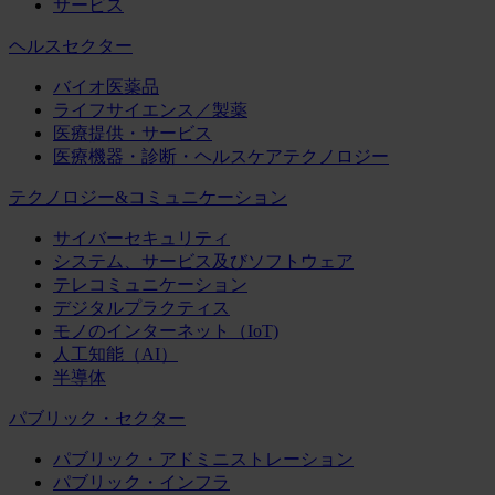
サービス
ヘルスセクター
バイオ医薬品
ライフサイエンス／製薬
医療提供・サービス
医療機器・診断・ヘルスケアテクノロジー
テクノロジー&コミュニケーション
サイバーセキュリティ
システム、サービス及びソフトウェア
テレコミュニケーション
デジタルプラクティス
モノのインターネット（IoT)
人工知能（AI）
半導体
パブリック・セクター
パブリック・アドミニストレーション
パブリック・インフラ