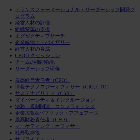
トランスフォーメーショナル・リーダーシップ開発プ
ログラム
経営人材の評価
組織変革の支援
エグゼクティブサーチ
企業統治アドバイザリー
経営人材の育成
CEOサクセッション
チームの機能強化
リーダーシップ研修
最高経営責任者（CEO）
情報テクノロジーオフィサー（CIO, CTO）
サステナビリティ（CSR）
ダイバーシティ＆インクルージョン
法務、規制関連、コンプライアンス
企業広報&パブリック・アフェアーズ
最高財務責任者（CFO）
マーケティング・オフィサー
社外取締役
サプライチェーン