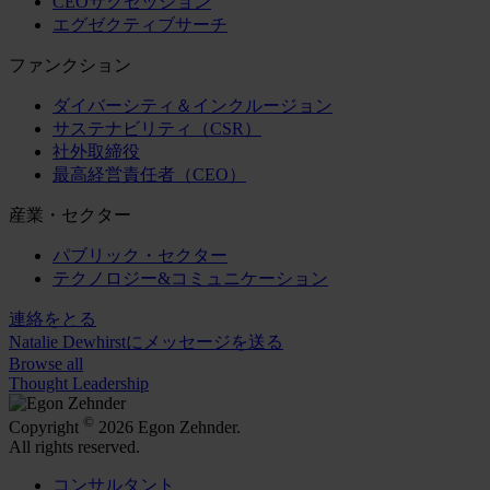
CEOサクセッション
エグゼクティブサーチ
ファンクション
ダイバーシティ＆インクルージョン
サステナビリティ（CSR）
社外取締役
最高経営責任者（CEO）
産業・セクター
パブリック・セクター
テクノロジー&コミュニケーション
連絡をとる
Natalie Dewhirstにメッセージを送る
Browse all
Thought Leadership
©
Copyright
2026 Egon Zehnder.
All rights reserved.
コンサルタント