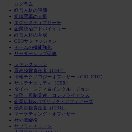
ログラム
経営人材の評価
組織変革の支援
エグゼクティブサーチ
企業統治アドバイザリー
経営人材の育成
CEOサクセッション
チームの機能強化
リーダーシップ研修
ファンクション
最高経営責任者（CEO）
情報テクノロジーオフィサー（CIO, CTO）
サステナビリティ（CSR）
ダイバーシティ＆インクルージョン
法務、規制関連、コンプライアンス
企業広報&パブリック・アフェアーズ
最高財務責任者（CFO）
マーケティング・オフィサー
社外取締役
サプライチェーン