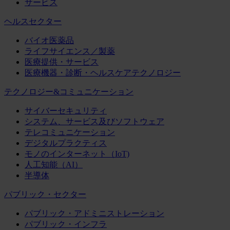
サービス
ヘルスセクター
バイオ医薬品
ライフサイエンス／製薬
医療提供・サービス
医療機器・診断・ヘルスケアテクノロジー
テクノロジー&コミュニケーション
サイバーセキュリティ
システム、サービス及びソフトウェア
テレコミュニケーション
デジタルプラクティス
モノのインターネット（IoT)
人工知能（AI）
半導体
パブリック・セクター
パブリック・アドミニストレーション
パブリック・インフラ