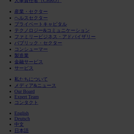
人事責任者（CHRO）
産業・セクター
ヘルスセクター
プライベートキャピタル
テクノロジー&コミュニケーション
ファミリービジネス・アドバイザリー
パブリック・セクター
コンシューマー
製造業
金融サービス
サービス
私たちについて
メディア&ニュース
Our Board
Expert Team
コンタクト
English
Deutsch
中文
日本語