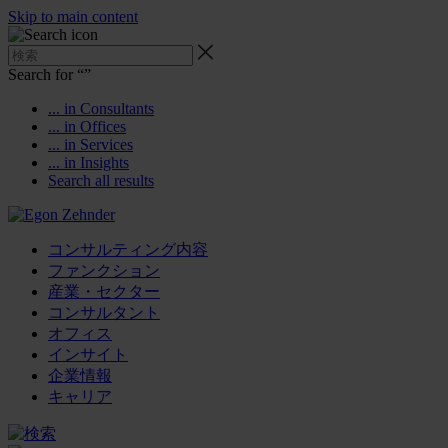
Skip to main content
Search for “
”
... in Consultants
... in Offices
... in Services
... in Insights
Search all results
コンサルティング内容
ファンクション
産業・セクター
コンサルタント
オフィス
インサイト
企業情報
キャリア