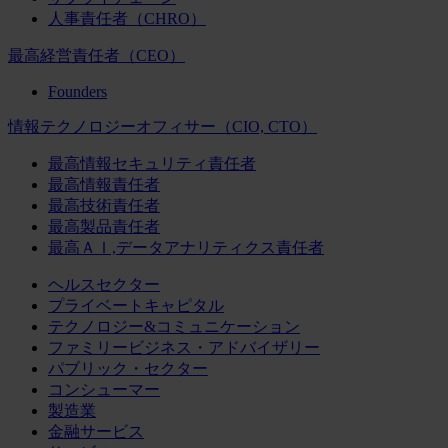
人事責任者（CHRO）
最高経営責任者（CEO）
Founders
情報テクノロジーオフィサー（CIO, CTO）
最高情報セキュリティ責任者
最高情報責任者
最高技術責任者
最高製品責任者
最高ＡＩ,データアナリティクス責任者
ヘルスセクター
プライベートキャピタル
テクノロジー&コミュニケーション
ファミリービジネス・アドバイザリー
パブリック・セクター
コンシューマー
製造業
金融サービス