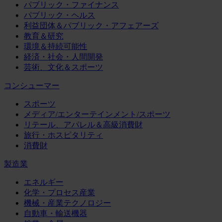
パブリック・ファイナンス
パブリック・ヘルス
利益団体＆パブリック・アフェアーズ
教育＆研究
環境＆持続可能性
経済・社会・人間開発
芸術、文化＆スポーツ
コンシューマー
スポーツ
メディア/エンターテインメント/スポーツ
リテール、アパレル＆高級消費財
旅行・ホスピタリティ
消費財
製造業
エネルギー
化学・プロセス産業
機械・産業テクノロジー
自動車・輸送機器