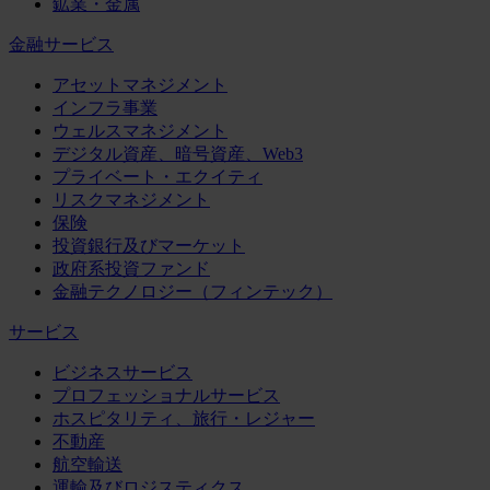
鉱業・金属
金融サービス
アセットマネジメント
インフラ事業
ウェルスマネジメント
デジタル資産、暗号資産、Web3
プライベート・エクイティ
リスクマネジメント
保険
投資銀行及びマーケット
政府系投資ファンド
金融テクノロジー（フィンテック）
サービス
ビジネスサービス
プロフェッショナルサービス
ホスピタリティ、旅行・レジャー
不動産
航空輸送
運輸及びロジスティクス