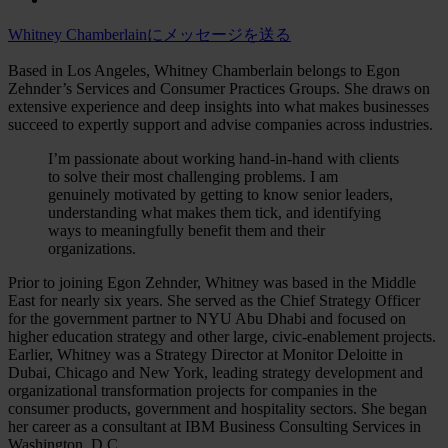
Whitney Chamberlainにメッセージを送る
Based in Los Angeles, Whitney Chamberlain belongs to Egon
Zehnder’s Services and Consumer Practices Groups. She draws on
extensive experience and deep insights into what makes businesses
succeed to expertly support and advise companies across industries.
I’m passionate about working hand-in-hand with clients
to solve their most challenging problems. I am
genuinely motivated by getting to know senior leaders,
understanding what makes them tick, and identifying
ways to meaningfully benefit them and their
organizations.
Prior to joining Egon Zehnder, Whitney was based in the Middle
East for nearly six years. She served as the Chief Strategy Officer
for the government partner to NYU Abu Dhabi and focused on
higher education strategy and other large, civic-enablement projects.
Earlier, Whitney was a Strategy Director at Monitor Deloitte in
Dubai, Chicago and New York, leading strategy development and
organizational transformation projects for companies in the
consumer products, government and hospitality sectors. She began
her career as a consultant at IBM Business Consulting Services in
Washington, D.C.