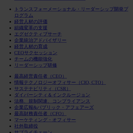
トランスフォーメーショナル・リーダーシップ開発プ
ログラム
経営人材の評価
組織変革の支援
エグゼクティブサーチ
企業統治アドバイザリー
経営人材の育成
CEOサクセッション
チームの機能強化
リーダーシップ研修
最高経営責任者（CEO）
情報テクノロジーオフィサー（CIO, CTO）
サステナビリティ（CSR）
ダイバーシティ＆インクルージョン
法務、規制関連、コンプライアンス
企業広報&パブリック・アフェアーズ
最高財務責任者（CFO）
マーケティング・オフィサー
社外取締役
サプライチェーン