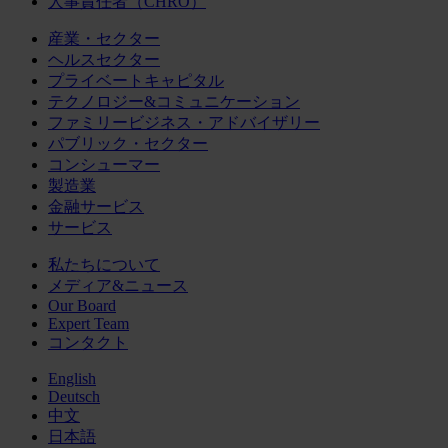
人事責任者（CHRO）
産業・セクター
ヘルスセクター
プライベートキャピタル
テクノロジー&コミュニケーション
ファミリービジネス・アドバイザリー
パブリック・セクター
コンシューマー
製造業
金融サービス
サービス
私たちについて
メディア&ニュース
Our Board
Expert Team
コンタクト
English
Deutsch
中文
日本語