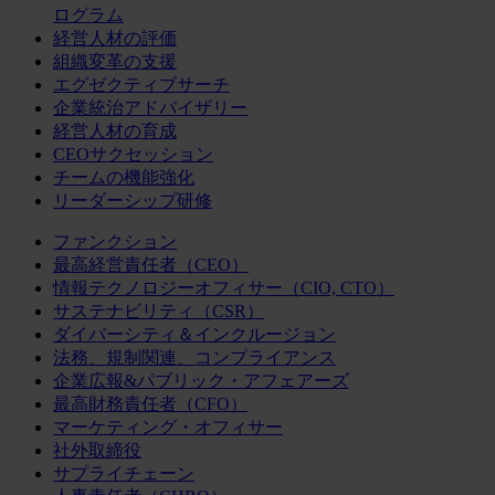
ログラム
経営人材の評価
組織変革の支援
エグゼクティブサーチ
企業統治アドバイザリー
経営人材の育成
CEOサクセッション
チームの機能強化
リーダーシップ研修
ファンクション
最高経営責任者（CEO）
情報テクノロジーオフィサー（CIO, CTO）
サステナビリティ（CSR）
ダイバーシティ＆インクルージョン
法務、規制関連、コンプライアンス
企業広報&パブリック・アフェアーズ
最高財務責任者（CFO）
マーケティング・オフィサー
社外取締役
サプライチェーン