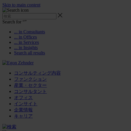
Skip to main content
Search for “
”
... in Consultants
... in Offices
... in Services
... in Insights
Search all results
コンサルティング内容
ファンクション
産業・セクター
コンサルタント
オフィス
インサイト
企業情報
キャリア