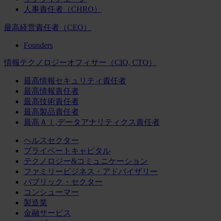
人事責任者（CHRO）
最高経営責任者（CEO）
Founders
情報テクノロジーオフィサー（CIO, CTO）
最高情報セキュリティ責任者
最高情報責任者
最高技術責任者
最高製品責任者
最高ＡＩ,データアナリティクス責任者
ヘルスセクター
プライベートキャピタル
テクノロジー&コミュニケーション
ファミリービジネス・アドバイザリー
パブリック・セクター
コンシューマー
製造業
金融サービス