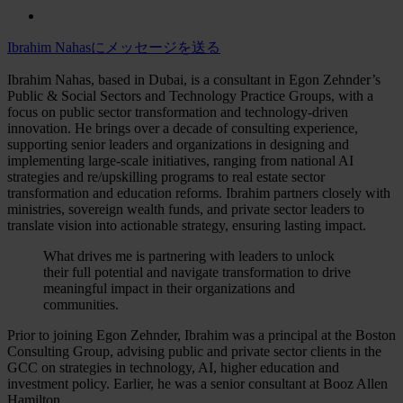
Ibrahim Nahasにメッセージを送る
Ibrahim Nahas, based in Dubai, is a consultant in Egon Zehnder’s
Public & Social Sectors and Technology Practice Groups, with a
focus on public sector transformation and technology-driven
innovation. He brings over a decade of consulting experience,
supporting senior leaders and organizations in designing and
implementing large-scale initiatives, ranging from national AI
strategies and re/upskilling programs to real estate sector
transformation and education reforms. Ibrahim partners closely with
ministries, sovereign wealth funds, and private sector leaders to
translate vision into actionable strategy, ensuring lasting impact.
What drives me is partnering with leaders to unlock
their full potential and navigate transformation to drive
meaningful impact in their organizations and
communities.
Prior to joining Egon Zehnder, Ibrahim was a principal at the Boston
Consulting Group, advising public and private sector clients in the
GCC on strategies in technology, AI, higher education and
investment policy. Earlier, he was a senior consultant at Booz Allen
Hamilton.