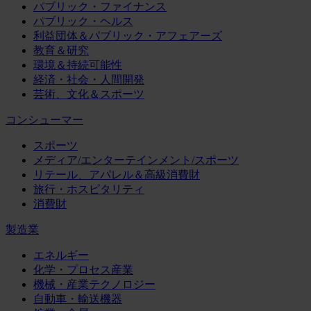
パブリック・ファイナンス
パブリック・ヘルス
利益団体＆パブリック・アフェアーズ
教育＆研究
環境＆持続可能性
経済・社会・人間開発
芸術、文化＆スポーツ
コンシューマー
スポーツ
メディア/エンターテインメント/スポーツ
リテール、アパレル＆高級消費財
旅行・ホスピタリティ
消費財
製造業
エネルギー
化学・プロセス産業
機械・産業テクノロジー
自動車・輸送機器