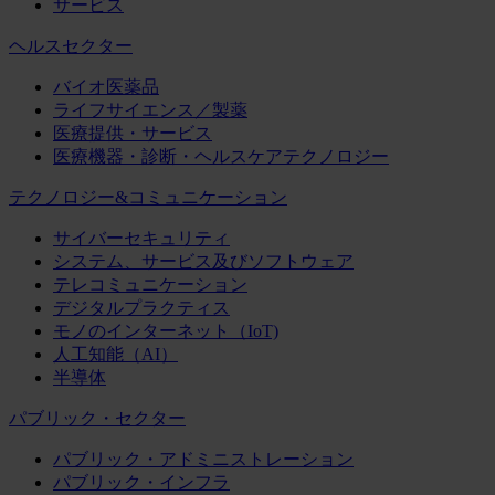
サービス
ヘルスセクター
バイオ医薬品
ライフサイエンス／製薬
医療提供・サービス
医療機器・診断・ヘルスケアテクノロジー
テクノロジー&コミュニケーション
サイバーセキュリティ
システム、サービス及びソフトウェア
テレコミュニケーション
デジタルプラクティス
モノのインターネット（IoT)
人工知能（AI）
半導体
パブリック・セクター
パブリック・アドミニストレーション
パブリック・インフラ