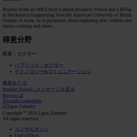
Ibrahim holds an MBA from London Business School and a BEng
in Mechanical Engineering from the American University of Beirut.
Outside of work, he is passionate about exploring new cultures and
enjoys cooking and music.
得意分野
産業・セクター
パブリック・セクター
テクノロジー&コミュニケーション
連絡をとる
Ibrahim Nahasにメッセージを送る
Browse all
Thought Leadership
©
Copyright
2026 Egon Zehnder.
All rights reserved.
コンサルタント
Find Offices