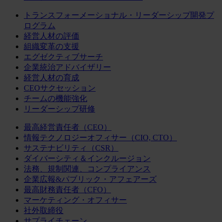
トランスフォーメーショナル・リーダーシップ開発プ
ログラム
経営人材の評価
組織変革の支援
エグゼクティブサーチ
企業統治アドバイザリー
経営人材の育成
CEOサクセッション
チームの機能強化
リーダーシップ研修
最高経営責任者（CEO）
情報テクノロジーオフィサー（CIO, CTO）
サステナビリティ（CSR）
ダイバーシティ＆インクルージョン
法務、規制関連、コンプライアンス
企業広報&パブリック・アフェアーズ
最高財務責任者（CFO）
マーケティング・オフィサー
社外取締役
サプライチェーン