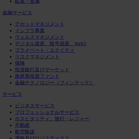
鉱業・金属
金融サービス
アセットマネジメント
インフラ事業
ウェルスマネジメント
デジタル資産、暗号資産、Web3
プライベート・エクイティ
リスクマネジメント
保険
投資銀行及びマーケット
政府系投資ファンド
金融テクノロジー（フィンテック）
サービス
ビジネスサービス
プロフェッショナルサービス
ホスピタリティ、旅行・レジャー
不動産
航空輸送
運輸及びロジスティクス