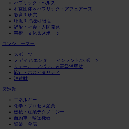
パブリック・ヘルス
利益団体＆パブリック・アフェアーズ
教育＆研究
環境＆持続可能性
経済・社会・人間開発
芸術、文化＆スポーツ
コンシューマー
スポーツ
メディア/エンターテインメント/スポーツ
リテール、アパレル＆高級消費財
旅行・ホスピタリティ
消費財
製造業
エネルギー
化学・プロセス産業
機械・産業テクノロジー
自動車・輸送機器
鉱業・金属