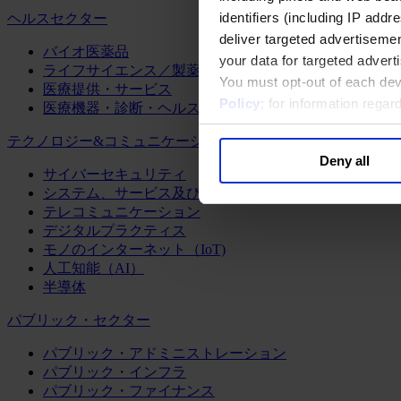
identifiers (including IP add
ヘルスセクター
deliver targeted advertisemen
バイオ医薬品
your data for targeted advert
ライフサイエンス／製薬
You must opt-out of each dev
医療提供・サービス
Policy
; for information rega
医療機器・診断・ヘルスケアテクノロジー
テクノロジー&コミュニケーション
Deny all
サイバーセキュリティ
システム、サービス及びソフトウェア
テレコミュニケーション
デジタルプラクティス
モノのインターネット（IoT)
人工知能（AI）
半導体
パブリック・セクター
パブリック・アドミニストレーション
パブリック・インフラ
パブリック・ファイナンス