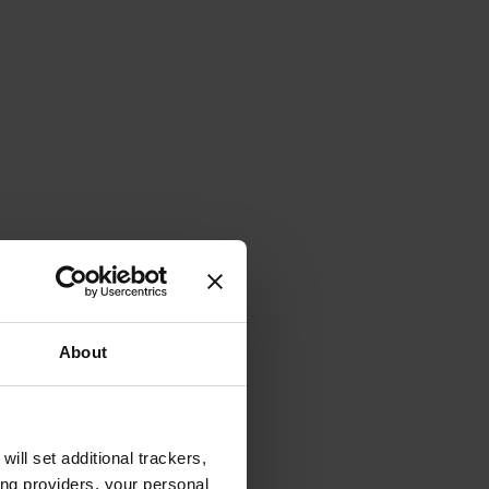
About
will set additional trackers,
ing providers, your personal