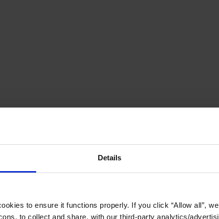
Details
okies to ensure it functions properly. If you click “Allow all”, we 
ons, to collect and share, with our third-party analytics/advertis