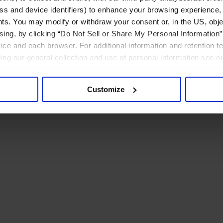
ress and device identifiers) to enhance your browsing experience,
ts. You may modify or withdraw your consent or, in the US, objec
ising, by clicking “Do Not Sell or Share My Personal Information” 
ice and each browser. For additional information and retention 
rding our general collection and use of personal information see o
Customize