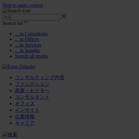
Skip to main content
Search for “
”
... in Consultants
... in Offices
... in Services
... in Insights
Search all results
コンサルティング内容
ファンクション
産業・セクター
コンサルタント
オフィス
インサイト
企業情報
キャリア