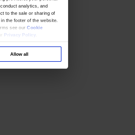
 conduct analytics, and
t to the sale or sharing of
in the footer of the website.
terms see our
Cookie
ur
Privacy Policy
.
Allow all