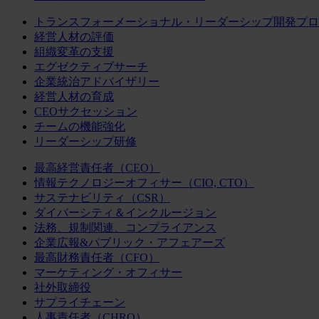
トランスフォーメーショナル・リーダーシップ開発プロ
経営人材の評価
組織変革の支援
エグゼクティブサーチ
企業統治アドバイザリー
経営人材の育成
CEOサクセッション
チームの機能強化
リーダーシップ研修
最高経営責任者（CEO）
情報テクノロジーオフィサー（CIO, CTO）
サステナビリティ（CSR）
ダイバーシティ＆インクルージョン
法務、規制関連、コンプライアンス
企業広報&パブリック・アフェアーズ
最高財務責任者（CFO）
マーケティング・オフィサー
社外取締役
サプライチェーン
人事責任者（CHRO）