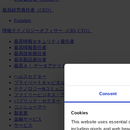
最高経営責任者（CEO）
Founders
情報テクノロジーオフィサー（CIO, CTO）
最高情報セキュリティ責任者
最高情報責任者
最高技術責任者
最高製品責任者
最高ＡＩ,データアナリティクス責任者
ヘルスセクター
プライベートキャピタル
テクノロジー&コミュニケーション
Consent
ファミリービジネス・アドバイザリー
パブリック・セクター
コンシューマー
Cookies
製造業
金融サービス
This website uses essential co
サービス
including pixels and web beac