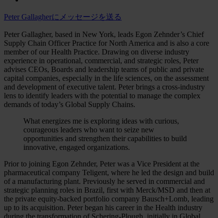
Peter Gallagherにメッセージを送る
Peter Gallagher, based in New York, leads Egon Zehnder’s Chief
Supply Chain Officer Practice for North America and is also a core
member of our Health Practice. Drawing on diverse industry
experience in operational, commercial, and strategic roles, Peter
advises CEOs, Boards and leadership teams of public and private
capital companies, especially in the life sciences, on the assessment
and development of executive talent. Peter brings a cross-industry
lens to identify leaders with the potential to manage the complex
demands of today’s Global Supply Chains.
What energizes me is exploring ideas with curious,
courageous leaders who want to seize new
opportunities and strengthen their capabilities to build
innovative, engaged organizations.
Prior to joining Egon Zehnder, Peter was a Vice President at the
pharmaceutical company Teligent, where he led the design and build
of a manufacturing plant. Previously he served in commercial and
strategic planning roles in Brazil, first with Merck/MSD and then at
the private equity-backed portfolio company Bausch+Lomb, leading
up to its acquisition. Peter began his career in the Health industry
during the transformation of Schering-Plough, initially in Global