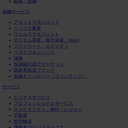
鉱業・金属
金融サービス
アセットマネジメント
インフラ事業
ウェルスマネジメント
デジタル資産、暗号資産、Web3
プライベート・エクイティ
リスクマネジメント
保険
投資銀行及びマーケット
政府系投資ファンド
金融テクノロジー（フィンテック）
サービス
ビジネスサービス
プロフェッショナルサービス
ホスピタリティ、旅行・レジャー
不動産
航空輸送
運輸及びロジスティクス