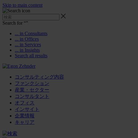
Skip to main content
Search for “
”
... in Consultants
... in Offices
... in Services
... in Insights
Search all results
コンサルティング内容
ファンクション
産業・セクター
コンサルタント
オフィス
インサイト
企業情報
キャリア