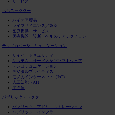
サービス
ヘルスセクター
バイオ医薬品
ライフサイエンス／製薬
医療提供・サービス
医療機器・診断・ヘルスケアテクノロジー
テクノロジー&コミュニケーション
サイバーセキュリティ
システム、サービス及びソフトウェア
テレコミュニケーション
デジタルプラクティス
モノのインターネット（IoT)
人工知能（AI）
半導体
パブリック・セクター
パブリック・アドミニストレーション
パブリック・インフラ