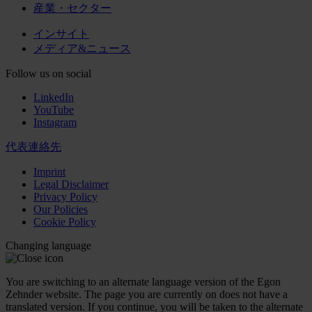
産業・セクター
インサイト
メディア&ニュース
Follow us on social
LinkedIn
YouTube
Instagram
代表連絡先
Imprint
Legal Disclaimer
Privacy Policy
Our Policies
Cookie Policy
Changing language
You are switching to an alternate language version of the Egon
Zehnder website. The page you are currently on does not have a
translated version. If you continue, you will be taken to the alternate