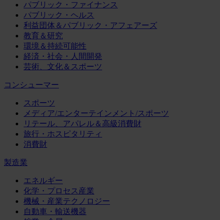
パブリック・ファイナンス
パブリック・ヘルス
利益団体＆パブリック・アフェアーズ
教育＆研究
環境＆持続可能性
経済・社会・人間開発
芸術、文化＆スポーツ
コンシューマー
スポーツ
メディア/エンターテインメント/スポーツ
リテール、アパレル＆高級消費財
旅行・ホスピタリティ
消費財
製造業
エネルギー
化学・プロセス産業
機械・産業テクノロジー
自動車・輸送機器