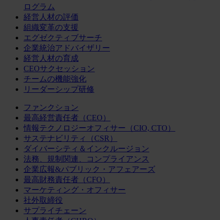
ログラム
経営人材の評価
組織変革の支援
エグゼクティブサーチ
企業統治アドバイザリー
経営人材の育成
CEOサクセッション
チームの機能強化
リーダーシップ研修
ファンクション
最高経営責任者（CEO）
情報テクノロジーオフィサー（CIO, CTO）
サステナビリティ（CSR）
ダイバーシティ＆インクルージョン
法務、規制関連、コンプライアンス
企業広報&パブリック・アフェアーズ
最高財務責任者（CFO）
マーケティング・オフィサー
社外取締役
サプライチェーン