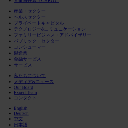
人事責任者（CHRO）
産業・セクター
ヘルスセクター
プライベートキャピタル
テクノロジー&コミュニケーション
ファミリービジネス・アドバイザリー
パブリック・セクター
コンシューマー
製造業
金融サービス
サービス
私たちについて
メディア&ニュース
Our Board
Expert Team
コンタクト
English
Deutsch
中文
日本語