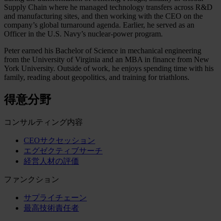
Supply Chain where he managed technology transfers across R&D
and manufacturing sites, and then working with the CEO on the
company’s global turnaround agenda. Earlier, he served as an
Officer in the U.S. Navy’s nuclear-power program.
Peter earned his Bachelor of Science in mechanical engineering
from the University of Virginia and an MBA in finance from New
York University. Outside of work, he enjoys spending time with his
family, reading about geopolitics, and training for triathlons.
得意分野
コンサルティング内容
CEOサクセッション
エグゼクティブサーチ
経営人材の評価
ファンクション
サプライチェーン
最高技術責任者