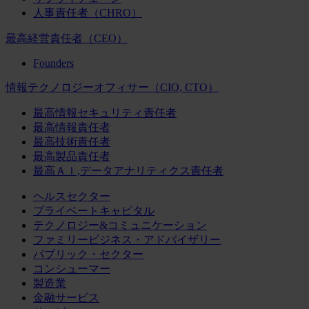
人事責任者（CHRO）
最高経営責任者（CEO）
Founders
情報テクノロジーオフィサー（CIO, CTO）
最高情報セキュリティ責任者
最高情報責任者
最高技術責任者
最高製品責任者
最高ＡＩ,データアナリティクス責任者
ヘルスセクター
プライベートキャピタル
テクノロジー&コミュニケーション
ファミリービジネス・アドバイザリー
パブリック・セクター
コンシューマー
製造業
金融サービス