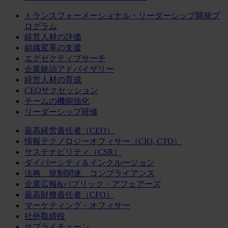
トランスフォーメーショナル・リーダーシップ開発プ
ログラム
経営人材の評価
組織変革の支援
エグゼクティブサーチ
企業統治アドバイザリー
経営人材の育成
CEOサクセッション
チームの機能強化
リーダーシップ研修
最高経営責任者（CEO）
情報テクノロジーオフィサー（CIO, CTO）
サステナビリティ（CSR）
ダイバーシティ＆インクルージョン
法務、規制関連、コンプライアンス
企業広報&パブリック・アフェアーズ
最高財務責任者（CFO）
マーケティング・オフィサー
社外取締役
サプライチェーン