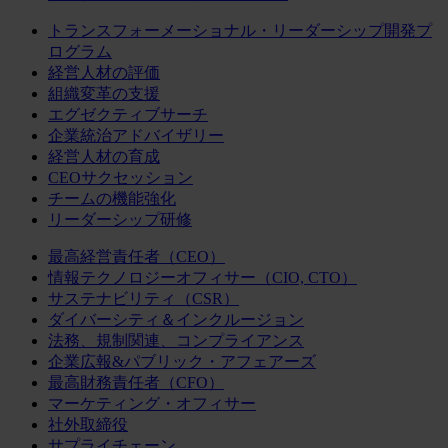
トランスフォーメーショナル・リーダーシップ開発プ
ログラム
経営人材の評価
組織変革の支援
エグゼクティブサーチ
企業統治アドバイザリー
経営人材の育成
CEOサクセッション
チームの機能強化
リーダーシップ研修
最高経営責任者（CEO）
情報テクノロジーオフィサー（CIO, CTO）
サステナビリティ（CSR）
ダイバーシティ＆インクルージョン
法務、規制関連、コンプライアンス
企業広報&パブリック・アフェアーズ
最高財務責任者（CFO）
マーケティング・オフィサー
社外取締役
サプライチェーン