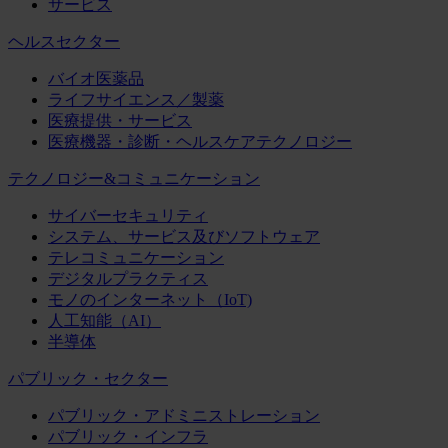
サービス
ヘルスセクター
バイオ医薬品
ライフサイエンス／製薬
医療提供・サービス
医療機器・診断・ヘルスケアテクノロジー
テクノロジー&コミュニケーション
サイバーセキュリティ
システム、サービス及びソフトウェア
テレコミュニケーション
デジタルプラクティス
モノのインターネット（IoT)
人工知能（AI）
半導体
パブリック・セクター
パブリック・アドミニストレーション
パブリック・インフラ