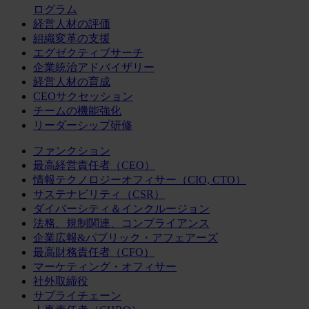
ログラム
経営人材の評価
組織変革の支援
エグゼクティブサーチ
企業統治アドバイザリー
経営人材の育成
CEOサクセッション
チームの機能強化
リーダーシップ研修
ファンクション
最高経営責任者（CEO）
情報テクノロジーオフィサー（CIO, CTO）
サステナビリティ（CSR）
ダイバーシティ＆インクルージョン
法務、規制関連、コンプライアンス
企業広報&パブリック・アフェアーズ
最高財務責任者（CFO）
マーケティング・オフィサー
社外取締役
サプライチェーン