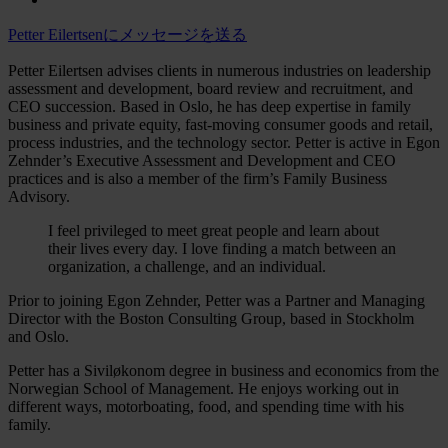
Petter Eilertsenにメッセージを送る
Petter Eilertsen advises clients in numerous industries on leadership
assessment and development, board review and recruitment, and
CEO succession. Based in Oslo, he has deep expertise in family
business and private equity, fast-moving consumer goods and retail,
process industries, and the technology sector. Petter is active in Egon
Zehnder’s Executive Assessment and Development and CEO
practices and is also a member of the firm’s Family Business
Advisory.
I feel privileged to meet great people and learn about
their lives every day. I love finding a match between an
organization, a challenge, and an individual.
Prior to joining Egon Zehnder, Petter was a Partner and Managing
Director with the Boston Consulting Group, based in Stockholm
and Oslo.
Petter has a Siviløkonom degree in business and economics from the
Norwegian School of Management. He enjoys working out in
different ways, motorboating, food, and spending time with his
family.