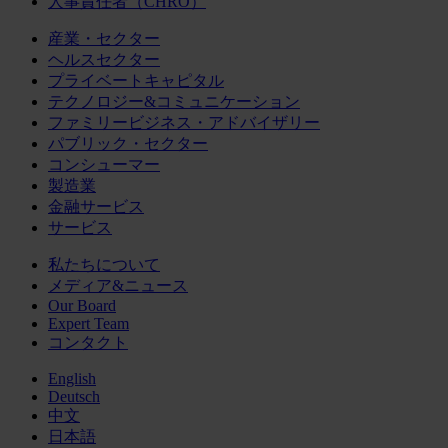
人事責任者（CHRO）
産業・セクター
ヘルスセクター
プライベートキャピタル
テクノロジー&コミュニケーション
ファミリービジネス・アドバイザリー
パブリック・セクター
コンシューマー
製造業
金融サービス
サービス
私たちについて
メディア&ニュース
Our Board
Expert Team
コンタクト
English
Deutsch
中文
日本語