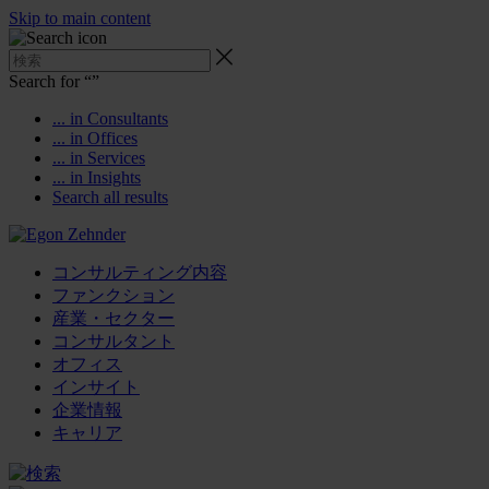
Skip to main content
Search for “
”
... in Consultants
... in Offices
... in Services
... in Insights
Search all results
コンサルティング内容
ファンクション
産業・セクター
コンサルタント
オフィス
インサイト
企業情報
キャリア