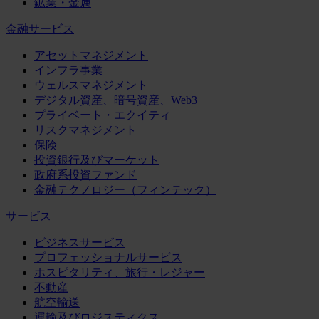
鉱業・金属
金融サービス
アセットマネジメント
インフラ事業
ウェルスマネジメント
デジタル資産、暗号資産、Web3
プライベート・エクイティ
リスクマネジメント
保険
投資銀行及びマーケット
政府系投資ファンド
金融テクノロジー（フィンテック）
サービス
ビジネスサービス
プロフェッショナルサービス
ホスピタリティ、旅行・レジャー
不動産
航空輸送
運輸及びロジスティクス