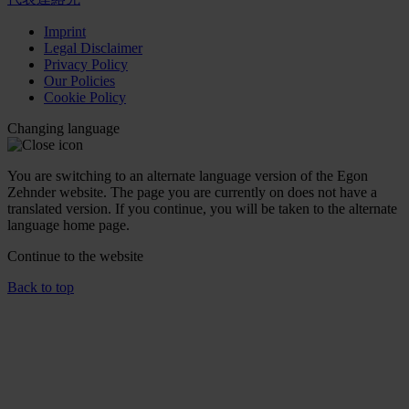
Imprint
Legal Disclaimer
Privacy Policy
Our Policies
Cookie Policy
Changing language
You are switching to an alternate language version of the Egon
Zehnder website. The page you are currently on does not have a
translated version. If you continue, you will be taken to the alternate
language home page.
Continue to the
website
Back to top