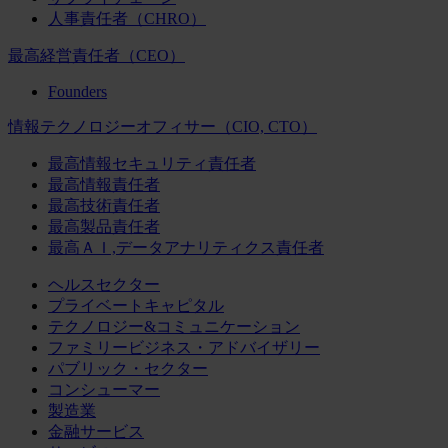
人事責任者（CHRO）
最高経営責任者（CEO）
Founders
情報テクノロジーオフィサー（CIO, CTO）
最高情報セキュリティ責任者
最高情報責任者
最高技術責任者
最高製品責任者
最高ＡＩ,データアナリティクス責任者
ヘルスセクター
プライベートキャピタル
テクノロジー&コミュニケーション
ファミリービジネス・アドバイザリー
パブリック・セクター
コンシューマー
製造業
金融サービス