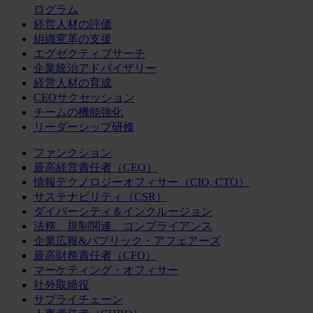
ログラム
経営人材の評価
組織変革の支援
エグゼクティブサーチ
企業統治アドバイザリー
経営人材の育成
CEOサクセッション
チームの機能強化
リーダーシップ研修
ファンクション
最高経営責任者（CEO）
情報テクノロジーオフィサー（CIO, CTO）
サステナビリティ（CSR）
ダイバーシティ＆インクルージョン
法務、規制関連、コンプライアンス
企業広報&パブリック・アフェアーズ
最高財務責任者（CFO）
マーケティング・オフィサー
社外取締役
サプライチェーン