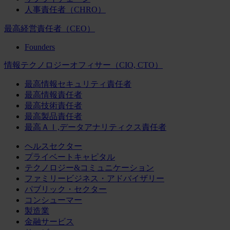
人事責任者（CHRO）
最高経営責任者（CEO）
Founders
情報テクノロジーオフィサー（CIO, CTO）
最高情報セキュリティ責任者
最高情報責任者
最高技術責任者
最高製品責任者
最高ＡＩ,データアナリティクス責任者
ヘルスセクター
プライベートキャピタル
テクノロジー&コミュニケーション
ファミリービジネス・アドバイザリー
パブリック・セクター
コンシューマー
製造業
金融サービス