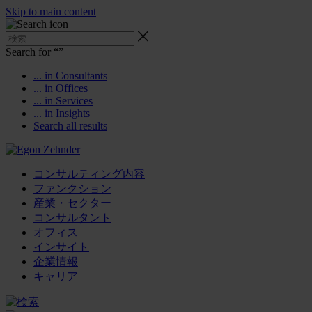
Skip to main content
Search for “
”
... in Consultants
... in Offices
... in Services
... in Insights
Search all results
コンサルティング内容
ファンクション
産業・セクター
コンサルタント
オフィス
インサイト
企業情報
キャリア