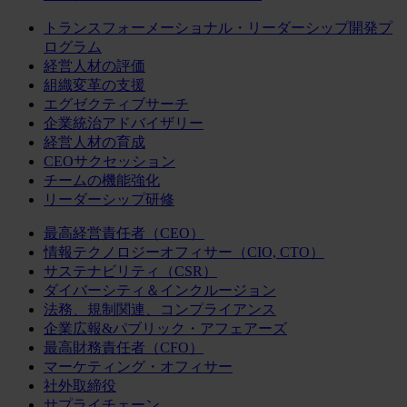
トランスフォーメーショナル・リーダーシップ開発プ
ログラム
経営人材の評価
組織変革の支援
エグゼクティブサーチ
企業統治アドバイザリー
経営人材の育成
CEOサクセッション
チームの機能強化
リーダーシップ研修
最高経営責任者（CEO）
情報テクノロジーオフィサー（CIO, CTO）
サステナビリティ（CSR）
ダイバーシティ＆インクルージョン
法務、規制関連、コンプライアンス
企業広報&パブリック・アフェアーズ
最高財務責任者（CFO）
マーケティング・オフィサー
社外取締役
サプライチェーン