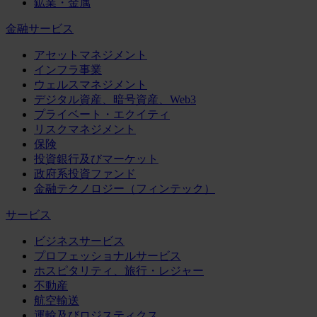
鉱業・金属
金融サービス
アセットマネジメント
インフラ事業
ウェルスマネジメント
デジタル資産、暗号資産、Web3
プライベート・エクイティ
リスクマネジメント
保険
投資銀行及びマーケット
政府系投資ファンド
金融テクノロジー（フィンテック）
サービス
ビジネスサービス
プロフェッショナルサービス
ホスピタリティ、旅行・レジャー
不動産
航空輸送
運輸及びロジスティクス