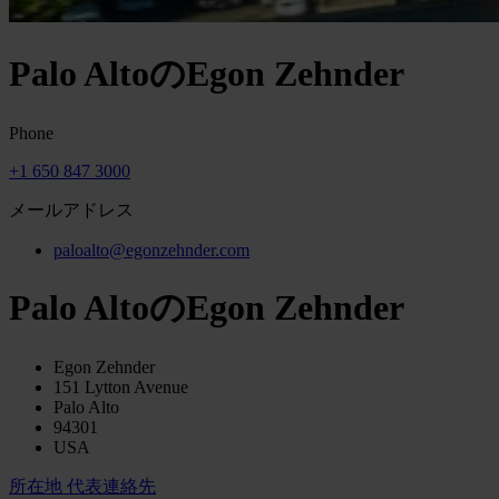
Palo AltoのEgon Zehnder
Phone
+1 650 847 3000
メールアドレス
paloalto@egonzehnder.com
Palo AltoのEgon Zehnder
Egon Zehnder
151 Lytton Avenue
Palo Alto
94301
USA
所在地
代表連絡先