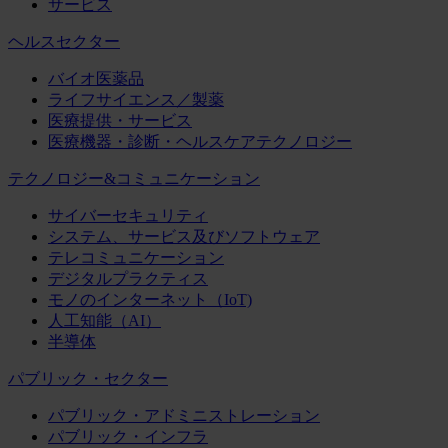
サービス
ヘルスセクター
バイオ医薬品
ライフサイエンス／製薬
医療提供・サービス
医療機器・診断・ヘルスケアテクノロジー
テクノロジー&コミュニケーション
サイバーセキュリティ
システム、サービス及びソフトウェア
テレコミュニケーション
デジタルプラクティス
モノのインターネット（IoT)
人工知能（AI）
半導体
パブリック・セクター
パブリック・アドミニストレーション
パブリック・インフラ