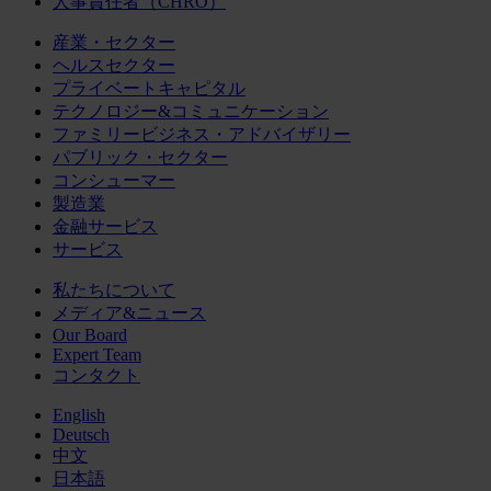
人事責任者（CHRO）
産業・セクター
ヘルスセクター
プライベートキャピタル
テクノロジー&コミュニケーション
ファミリービジネス・アドバイザリー
パブリック・セクター
コンシューマー
製造業
金融サービス
サービス
私たちについて
メディア&ニュース
Our Board
Expert Team
コンタクト
English
Deutsch
中文
日本語