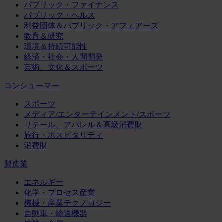
パブリック・ファイナンス
パブリック・ヘルス
利益団体＆パブリック・アフェアーズ
教育＆研究
環境＆持続可能性
経済・社会・人間開発
芸術、文化＆スポーツ
コンシューマー
スポーツ
メディア/エンターテインメント/スポーツ
リテール、アパレル＆高級消費財
旅行・ホスピタリティ
消費財
製造業
エネルギー
化学・プロセス産業
機械・産業テクノロジー
自動車・輸送機器