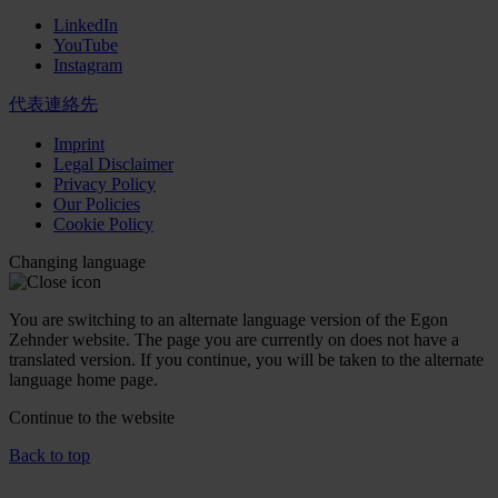
LinkedIn
YouTube
Instagram
代表連絡先
Imprint
Legal Disclaimer
Privacy Policy
Our Policies
Cookie Policy
Changing language
You are switching to an alternate language version of the Egon
Zehnder website. The page you are currently on does not have a
translated version. If you continue, you will be taken to the alternate
language home page.
Continue to the
website
Back to top