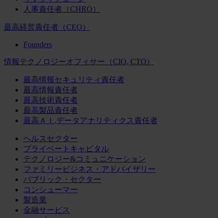
人事責任者（CHRO）
最高経営責任者（CEO）
Founders
情報テクノロジーオフィサー（CIO, CTO）
最高情報セキュリティ責任者
最高情報責任者
最高技術責任者
最高製品責任者
最高ＡＩ,データアナリティクス責任者
ヘルスセクター
プライベートキャピタル
テクノロジー&コミュニケーション
ファミリービジネス・アドバイザリー
パブリック・セクター
コンシューマー
製造業
金融サービス