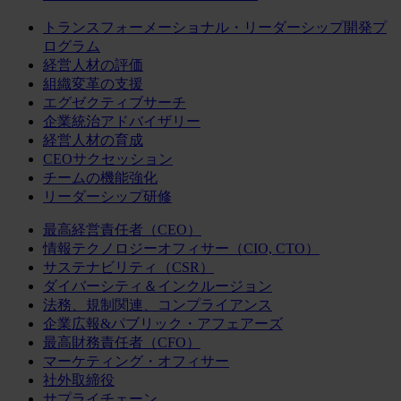
トランスフォーメーショナル・リーダーシップ開発プ
ログラム
経営人材の評価
組織変革の支援
エグゼクティブサーチ
企業統治アドバイザリー
経営人材の育成
CEOサクセッション
チームの機能強化
リーダーシップ研修
最高経営責任者（CEO）
情報テクノロジーオフィサー（CIO, CTO）
サステナビリティ（CSR）
ダイバーシティ＆インクルージョン
法務、規制関連、コンプライアンス
企業広報&パブリック・アフェアーズ
最高財務責任者（CFO）
マーケティング・オフィサー
社外取締役
サプライチェーン