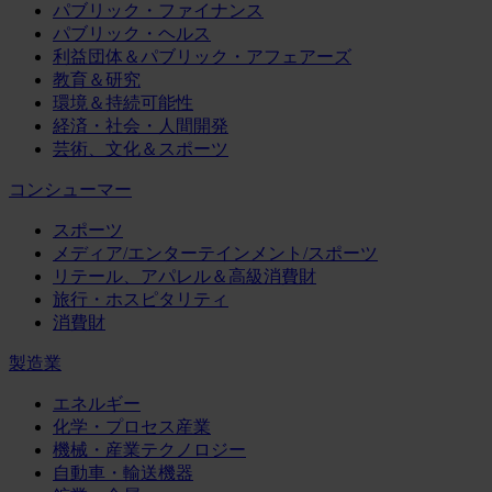
パブリック・ファイナンス
パブリック・ヘルス
利益団体＆パブリック・アフェアーズ
教育＆研究
環境＆持続可能性
経済・社会・人間開発
芸術、文化＆スポーツ
コンシューマー
スポーツ
メディア/エンターテインメント/スポーツ
リテール、アパレル＆高級消費財
旅行・ホスピタリティ
消費財
製造業
エネルギー
化学・プロセス産業
機械・産業テクノロジー
自動車・輸送機器