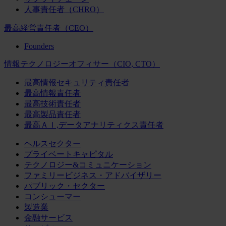
人事責任者（CHRO）
最高経営責任者（CEO）
Founders
情報テクノロジーオフィサー（CIO, CTO）
最高情報セキュリティ責任者
最高情報責任者
最高技術責任者
最高製品責任者
最高ＡＩ,データアナリティクス責任者
ヘルスセクター
プライベートキャピタル
テクノロジー&コミュニケーション
ファミリービジネス・アドバイザリー
パブリック・セクター
コンシューマー
製造業
金融サービス