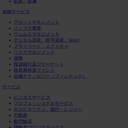
鉱業・金属
金融サービス
アセットマネジメント
インフラ事業
ウェルスマネジメント
デジタル資産、暗号資産、Web3
プライベート・エクイティ
リスクマネジメント
保険
投資銀行及びマーケット
政府系投資ファンド
金融テクノロジー（フィンテック）
サービス
ビジネスサービス
プロフェッショナルサービス
ホスピタリティ、旅行・レジャー
不動産
航空輸送
運輸及びロジスティクス