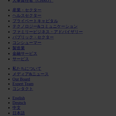
人事責任者（CHRO）
産業・セクター
ヘルスセクター
プライベートキャピタル
テクノロジー&コミュニケーション
ファミリービジネス・アドバイザリー
パブリック・セクター
コンシューマー
製造業
金融サービス
サービス
私たちについて
メディア&ニュース
Our Board
Expert Team
コンタクト
English
Deutsch
中文
日本語