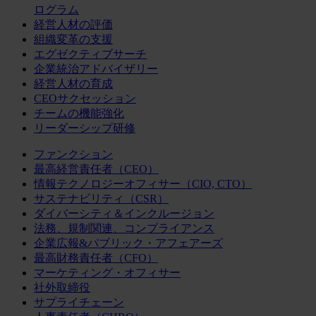
ログラム
経営人材の評価
組織変革の支援
エグゼクティブサーチ
企業統治アドバイザリー
経営人材の育成
CEOサクセッション
チームの機能強化
リーダーシップ研修
ファンクション
最高経営責任者（CEO）
情報テクノロジーオフィサー（CIO, CTO）
サステナビリティ（CSR）
ダイバーシティ＆インクルージョン
法務、規制関連、コンプライアンス
企業広報&パブリック・アフェアーズ
最高財務責任者（CFO）
マーケティング・オフィサー
社外取締役
サプライチェーン