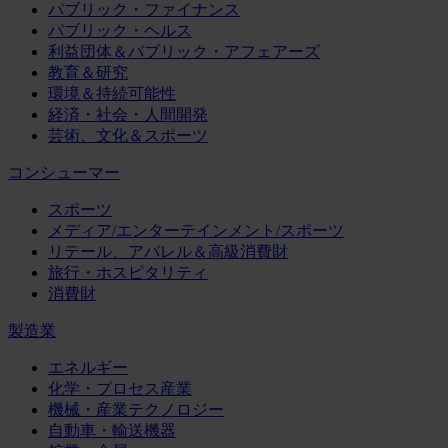
パブリック・ファイナンス
パブリック・ヘルス
利益団体＆パブリック・アフェアーズ
教育＆研究
環境＆持続可能性
経済・社会・人間開発
芸術、文化＆スポーツ
コンシューマー
スポーツ
メディア/エンターテインメント/スポーツ
リテール、アパレル＆高級消費財
旅行・ホスピタリティ
消費財
製造業
エネルギー
化学・プロセス産業
機械・産業テクノロジー
自動車・輸送機器