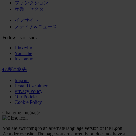
ファンクション
産業・セクター
インサイト
メディア&ニュース
Follow us on social
LinkedIn
YouTube
Instagram
代表連絡先
Imprint
Legal Disclaimer
Privacy Policy
Our Policies
Cookie Policy
Changing language
You are switching to an alternate language version of the Egon
Zehnder website. The page you are currently on does not have a