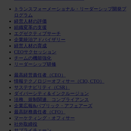
トランスフォーメーショナル・リーダーシップ開発プ
ログラム
経営人材の評価
組織変革の支援
エグゼクティブサーチ
企業統治アドバイザリー
経営人材の育成
CEOサクセッション
チームの機能強化
リーダーシップ研修
最高経営責任者（CEO）
情報テクノロジーオフィサー（CIO, CTO）
サステナビリティ（CSR）
ダイバーシティ＆インクルージョン
法務、規制関連、コンプライアンス
企業広報&パブリック・アフェアーズ
最高財務責任者（CFO）
マーケティング・オフィサー
社外取締役
サプライチェーン