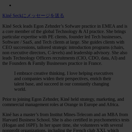
Kiné Seckにメッセージを送る
Kiné Seck leads Egon Zehnder’s Sofware practice in EMEA and is
a core member of the global Technology & AI practice. She brings
particular expertise with PE clients, founder led Tech businesses,
Software / SaaS, and Tech clients at large. She guides clients with
CEO successions, tailored strategic introduction programs (chairs,
non executive directors, C-levels) and leadership advisory. She also
leads Technology Officers recruitments (CIO, CDO, data, AI) and
the Founders & Family Businesses practice in France.
I embrace creative thinking. I love helping executives
and companies widen their perspectives, enrich their
talent base, and succeed in our constantly changing
world.
Prior to joining Egon Zehnder, Kiné held strategy, marketing, and
commercial management roles at Orange in Europe and Africa.
Kiné has a master’s from Institut Mines-Telecom and an MBA from
Harvard Business School. She is also certified in psychometrics tests
(Hogan and 16PF). In her spare time, she volunteers with several
nonprofit organizations, including the French club XXI, which