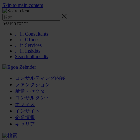
Skip to main content
Search for “
”
... in Consultants
... in Offices
... in Services
... in Insights
Search all results
コンサルティング内容
ファンクション
産業・セクター
コンサルタント
オフィス
インサイト
企業情報
キャリア