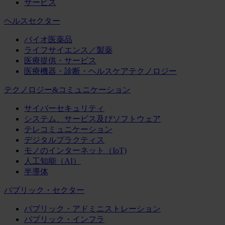
サービス
ヘルスセクター
バイオ医薬品
ライフサイエンス／製薬
医療提供・サービス
医療機器・診断・ヘルスケアテクノロジー
テクノロジー&コミュニケーション
サイバーセキュリティ
システム、サービス及びソフトウェア
テレコミュニケーション
デジタルプラクティス
モノのインターネット（IoT)
人工知能（AI）
半導体
パブリック・セクター
パブリック・アドミニストレーション
パブリック・インフラ