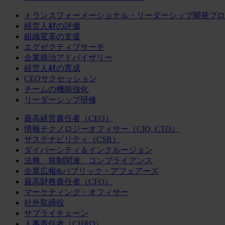
トランスフォーメーショナル・リーダーシップ開発プロ
経営人材の評価
組織変革の支援
エグゼクティブサーチ
企業統治アドバイザリー
経営人材の育成
CEOサクセッション
チームの機能強化
リーダーシップ研修
最高経営責任者（CEO）
情報テクノロジーオフィサー（CIO, CTO）
サステナビリティ（CSR）
ダイバーシティ＆インクルージョン
法務、規制関連、コンプライアンス
企業広報&パブリック・アフェアーズ
最高財務責任者（CFO）
マーケティング・オフィサー
社外取締役
サプライチェーン
人事責任者（CHRO）