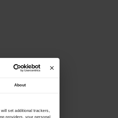
About
will set additional trackers,
ing providers, your personal