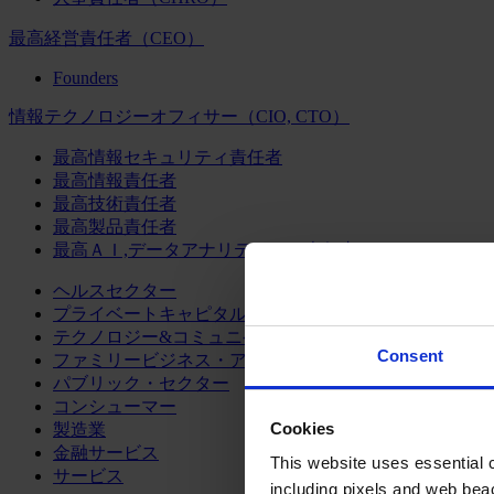
最高経営責任者（CEO）
Founders
情報テクノロジーオフィサー（CIO, CTO）
最高情報セキュリティ責任者
最高情報責任者
最高技術責任者
最高製品責任者
最高ＡＩ,データアナリティクス責任者
ヘルスセクター
プライベートキャピタル
テクノロジー&コミュニケーション
Consent
ファミリービジネス・アドバイザリー
パブリック・セクター
コンシューマー
Cookies
製造業
金融サービス
This website uses essential co
サービス
including pixels and web beac