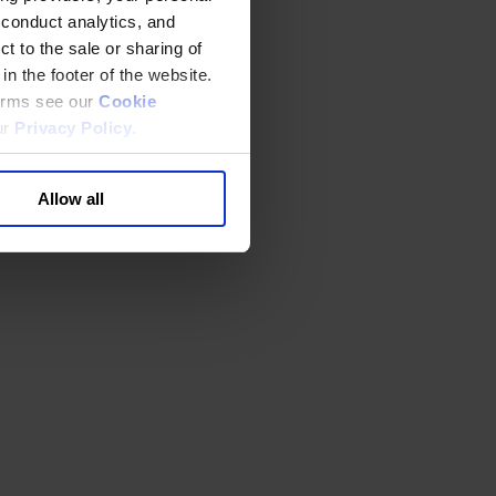
 conduct analytics, and
t to the sale or sharing of
in the footer of the website.
terms see our
Cookie
ur
Privacy Policy
.
Allow all