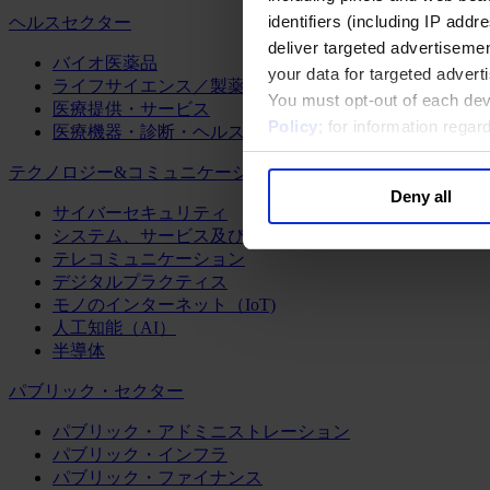
identifiers (including IP add
ヘルスセクター
deliver targeted advertisemen
バイオ医薬品
your data for targeted advert
ライフサイエンス／製薬
You must opt-out of each dev
医療提供・サービス
Policy
; for information rega
医療機器・診断・ヘルスケアテクノロジー
テクノロジー&コミュニケーション
Deny all
サイバーセキュリティ
システム、サービス及びソフトウェア
テレコミュニケーション
デジタルプラクティス
モノのインターネット（IoT)
人工知能（AI）
半導体
パブリック・セクター
パブリック・アドミニストレーション
パブリック・インフラ
パブリック・ファイナンス