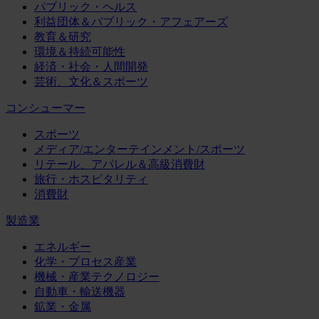
パブリック・ヘルス
利益団体＆パブリック・アフェアーズ
教育＆研究
環境＆持続可能性
経済・社会・人間開発
芸術、文化＆スポーツ
コンシューマー
スポーツ
メディア/エンターテインメント/スポーツ
リテール、アパレル＆高級消費財
旅行・ホスピタリティ
消費財
製造業
エネルギー
化学・プロセス産業
機械・産業テクノロジー
自動車・輸送機器
鉱業・金属