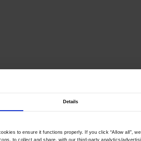
Details
okies to ensure it functions properly. If you click “Allow all”, we 
ons, to collect and share, with our third-party analytics/advertis