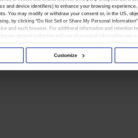
ress and device identifiers) to enhance your browsing experience,
ts. You may modify or withdraw your consent or, in the US, objec
ising, by clicking “Do Not Sell or Share My Personal Information” 
ice and each browser. For additional information and retention 
rding our general collection and use of personal information see o
Customize