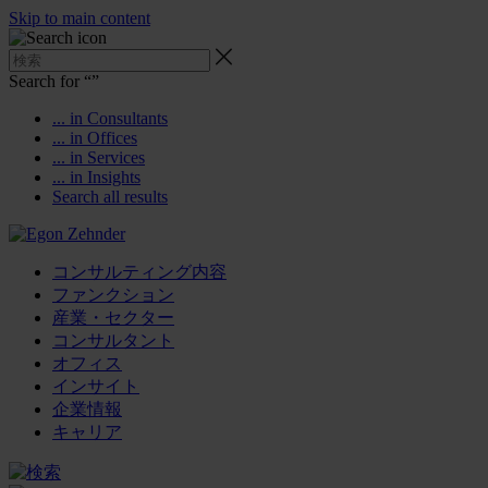
Skip to main content
Search for “
”
... in Consultants
... in Offices
... in Services
... in Insights
Search all results
コンサルティング内容
ファンクション
産業・セクター
コンサルタント
オフィス
インサイト
企業情報
キャリア