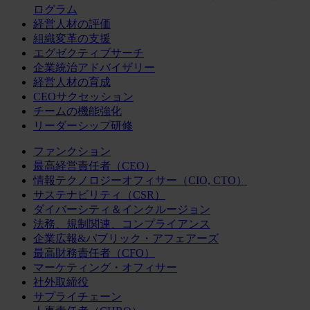
ログラム
経営人材の評価
組織変革の支援
エグゼクティブサーチ
企業統治アドバイザリー
経営人材の育成
CEOサクセッション
チームの機能強化
リーダーシップ研修
ファンクション
最高経営責任者（CEO）
情報テクノロジーオフィサー（CIO, CTO）
サステナビリティ（CSR）
ダイバーシティ＆インクルージョン
法務、規制関連、コンプライアンス
企業広報&パブリック・アフェアーズ
最高財務責任者（CFO）
マーケティング・オフィサー
社外取締役
サプライチェーン