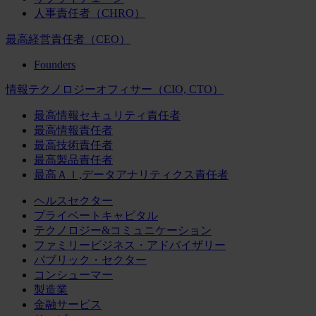
人事責任者（CHRO）
最高経営責任者（CEO）
Founders
情報テクノロジーオフィサー（CIO, CTO）
最高情報セキュリティ責任者
最高情報責任者
最高技術責任者
最高製品責任者
最高ＡＩ,データアナリティクス責任者
ヘルスセクター
プライベートキャピタル
テクノロジー&コミュニケーション
ファミリービジネス・アドバイザリー
パブリック・セクター
コンシューマー
製造業
金融サービス