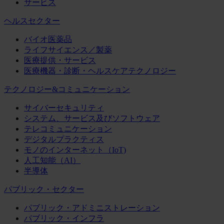
サービス
ヘルスセクター
バイオ医薬品
ライフサイエンス／製薬
医療提供・サービス
医療機器・診断・ヘルスケアテクノロジー
テクノロジー&コミュニケーション
サイバーセキュリティ
システム、サービス及びソフトウェア
テレコミュニケーション
デジタルプラクティス
モノのインターネット（IoT)
人工知能（AI）
半導体
パブリック・セクター
パブリック・アドミニストレーション
パブリック・インフラ