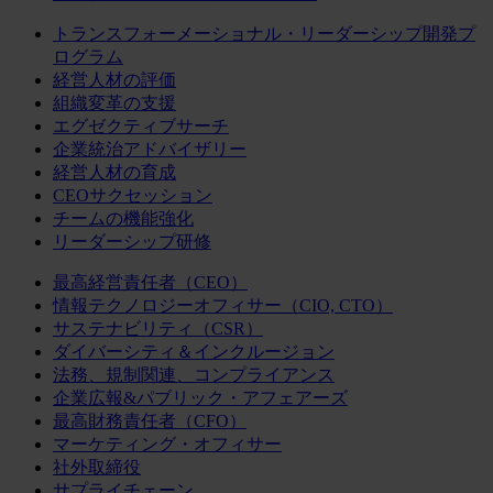
トランスフォーメーショナル・リーダーシップ開発プ
ログラム
経営人材の評価
組織変革の支援
エグゼクティブサーチ
企業統治アドバイザリー
経営人材の育成
CEOサクセッション
チームの機能強化
リーダーシップ研修
最高経営責任者（CEO）
情報テクノロジーオフィサー（CIO, CTO）
サステナビリティ（CSR）
ダイバーシティ＆インクルージョン
法務、規制関連、コンプライアンス
企業広報&パブリック・アフェアーズ
最高財務責任者（CFO）
マーケティング・オフィサー
社外取締役
サプライチェーン