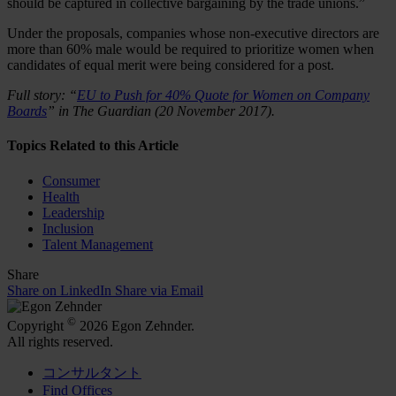
should be captured in collective bargaining by the trade unions.”
Under the proposals, companies whose non-executive directors are
more than 60% male would be required to prioritize women when
candidates of equal merit were being considered for a post.
Full story: “
EU to Push for 40% Quote for Women on Company
Boards
” in The Guardian (20 November 2017).
Topics Related to this Article
Consumer
Health
Leadership
Inclusion
Talent Management
Share
Share on LinkedIn
Share via Email
©
Copyright
2026 Egon Zehnder.
All rights reserved.
コンサルタント
Find Offices