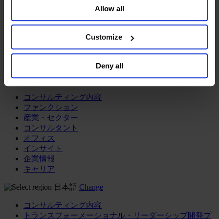
Allow all
Sell or Share My Personal Information” in the footer of
メディア&ニュース
the website. You must opt-out of each device and each
Our Board
browser. For additional information and retention terms
Expert Team
Customize
コンタクト
see our
Cookie Policy
; for information regarding our
general collection and use of personal information see
Deny all
our
Privacy Policy
.
コンサルティング内容
ファンクション
産業・セクター
コンサルタント
オフィス
インサイト
企業情報
キャリア
日本語
Change
コンサルティング内容
トランスフォーメーショナル・リーダーシップ開発プ