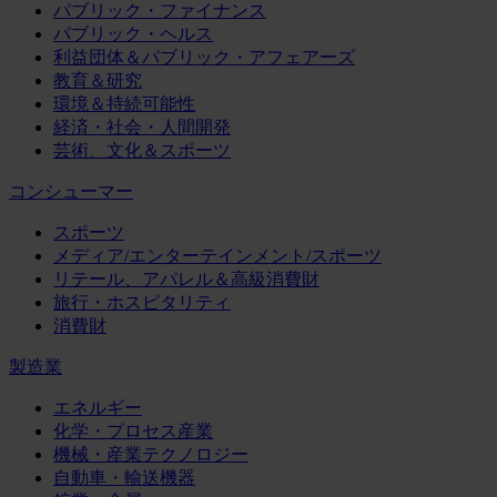
パブリック・ファイナンス
パブリック・ヘルス
利益団体＆パブリック・アフェアーズ
教育＆研究
環境＆持続可能性
経済・社会・人間開発
芸術、文化＆スポーツ
コンシューマー
スポーツ
メディア/エンターテインメント/スポーツ
リテール、アパレル＆高級消費財
旅行・ホスピタリティ
消費財
製造業
エネルギー
化学・プロセス産業
機械・産業テクノロジー
自動車・輸送機器