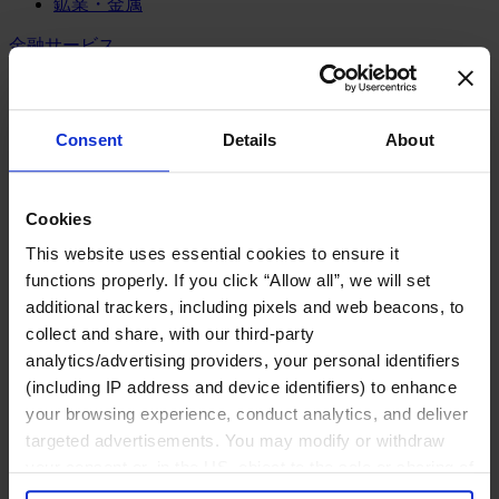
鉱業・金属
金融サービス
アセットマネジメント
インフラ事業
ウェルスマネジメント
Consent
Details
About
デジタル資産、暗号資産、Web3
プライベート・エクイティ
リスクマネジメント
Cookies
保険
投資銀行及びマーケット
This website uses essential cookies to ensure it
政府系投資ファンド
functions properly. If you click “Allow all”, we will set
金融テクノロジー（フィンテック）
additional trackers, including pixels and web beacons, to
collect and share, with our third-party
サービス
analytics/advertising providers, your personal identifiers
ビジネスサービス
(including IP address and device identifiers) to enhance
プロフェッショナルサービス
your browsing experience, conduct analytics, and deliver
ホスピタリティ、旅行・レジャー
targeted advertisements. You may modify or withdraw
不動産
your consent or, in the US, object to the sale or sharing of
航空輸送
your data for targeted advertising, by clicking “Do Not
運輸及びロジスティクス