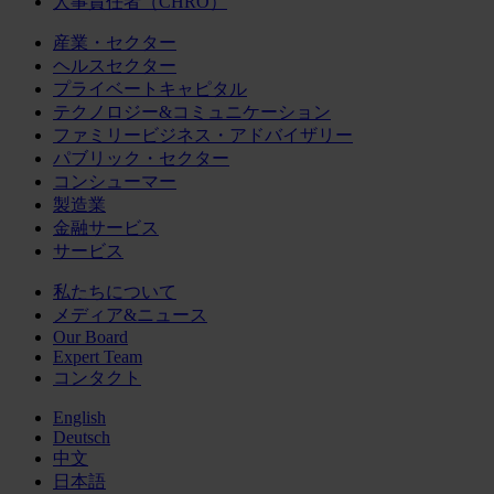
人事責任者（CHRO）
産業・セクター
ヘルスセクター
プライベートキャピタル
テクノロジー&コミュニケーション
ファミリービジネス・アドバイザリー
パブリック・セクター
コンシューマー
製造業
金融サービス
サービス
私たちについて
メディア&ニュース
Our Board
Expert Team
コンタクト
English
Deutsch
中文
日本語