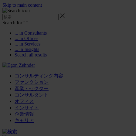
Skip to main content
Search for “
”
... in Consultants
... in Offices
... in Services
... in Insights
Search all results
コンサルティング内容
ファンクション
産業・セクター
コンサルタント
オフィス
インサイト
企業情報
キャリア