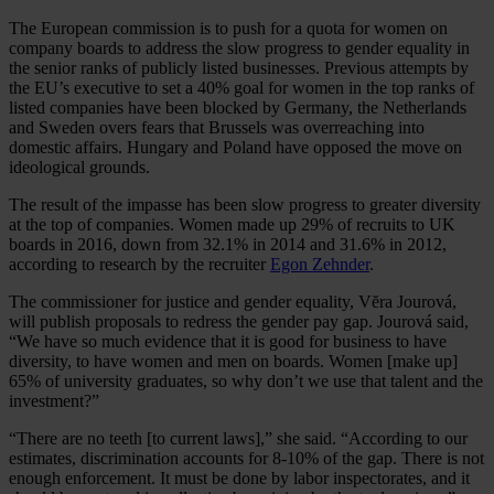
The European commission is to push for a quota for women on
company boards to address the slow progress to gender equality in
the senior ranks of publicly listed businesses. Previous attempts by
the EU’s executive to set a 40% goal for women in the top ranks of
listed companies have been blocked by Germany, the Netherlands
and Sweden overs fears that Brussels was overreaching into
domestic affairs. Hungary and Poland have opposed the move on
ideological grounds.
The result of the impasse has been slow progress to greater diversity
at the top of companies. Women made up 29% of recruits to UK
boards in 2016, down from 32.1% in 2014 and 31.6% in 2012,
according to research by the recruiter
Egon Zehnder
.
The commissioner for justice and gender equality, Vĕra Jourová,
will publish proposals to redress the gender pay gap. Jourová said,
“We have so much evidence that it is good for business to have
diversity, to have women and men on boards. Women [make up]
65% of university graduates, so why don’t we use that talent and the
investment?”
“There are no teeth [to current laws],” she said. “According to our
estimates, discrimination accounts for 8-10% of the gap. There is not
enough enforcement. It must be done by labor inspectorates, and it