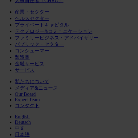
人事責任者（CHRO）
産業・セクター
ヘルスセクター
プライベートキャピタル
テクノロジー&コミュニケーション
ファミリービジネス・アドバイザリー
パブリック・セクター
コンシューマー
製造業
金融サービス
サービス
私たちについて
メディア&ニュース
Our Board
Expert Team
コンタクト
English
Deutsch
中文
日本語