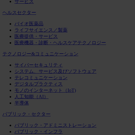
サービス
ヘルスセクター
バイオ医薬品
ライフサイエンス／製薬
医療提供・サービス
医療機器・診断・ヘルスケアテクノロジー
テクノロジー&コミュニケーション
サイバーセキュリティ
システム、サービス及びソフトウェア
テレコミュニケーション
デジタルプラクティス
モノのインターネット（IoT)
人工知能（AI）
半導体
パブリック・セクター
パブリック・アドミニストレーション
パブリック・インフラ