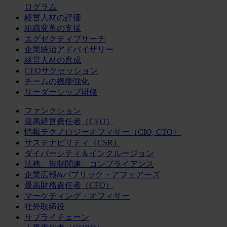
ログラム
経営人材の評価
組織変革の支援
エグゼクティブサーチ
企業統治アドバイザリー
経営人材の育成
CEOサクセッション
チームの機能強化
リーダーシップ研修
ファンクション
最高経営責任者（CEO）
情報テクノロジーオフィサー（CIO, CTO）
サステナビリティ（CSR）
ダイバーシティ＆インクルージョン
法務、規制関連、コンプライアンス
企業広報&パブリック・アフェアーズ
最高財務責任者（CFO）
マーケティング・オフィサー
社外取締役
サプライチェーン