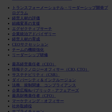
トランスフォーメーショナル・リーダーシップ開発プ
ログラム
経営人材の評価
組織変革の支援
エグゼクティブサーチ
企業統治アドバイザリー
経営人材の育成
CEOサクセッション
チームの機能強化
リーダーシップ研修
最高経営責任者（CEO）
情報テクノロジーオフィサー（CIO, CTO）
サステナビリティ（CSR）
ダイバーシティ＆インクルージョン
法務、規制関連、コンプライアンス
企業広報&パブリック・アフェアーズ
最高財務責任者（CFO）
マーケティング・オフィサー
社外取締役
サプライチェーン