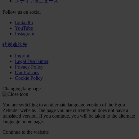
メディア&ニュース
Follow us on social
LinkedIn
YouTube
Instagram
代表連絡先
Imprint
Legal Disclaimer
Privacy Policy
Our Policies
Cookie Policy
Changing language
You are switching to an alternate language version of the Egon
Zehnder website. The page you are currently on does not have a
translated version. If you continue, you will be taken to the alternate
language home page.
Continue to the
website