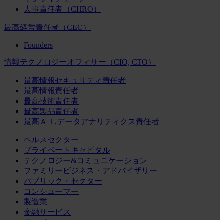
人事責任者（CHRO）
最高経営責任者（CEO）
Founders
情報テクノロジーオフィサー（CIO, CTO）
最高情報セキュリティ責任者
最高情報責任者
最高技術責任者
最高製品責任者
最高ＡＩ,データアナリティクス責任者
ヘルスセクター
プライベートキャピタル
テクノロジー&コミュニケーション
ファミリービジネス・アドバイザリー
パブリック・セクター
コンシューマー
製造業
金融サービス