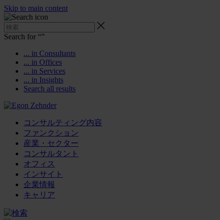
Skip to main content
Search for “
”
... in Consultants
... in Offices
... in Services
... in Insights
Search all results
コンサルティング内容
ファンクション
産業・セクター
コンサルタント
オフィス
インサイト
企業情報
キャリア