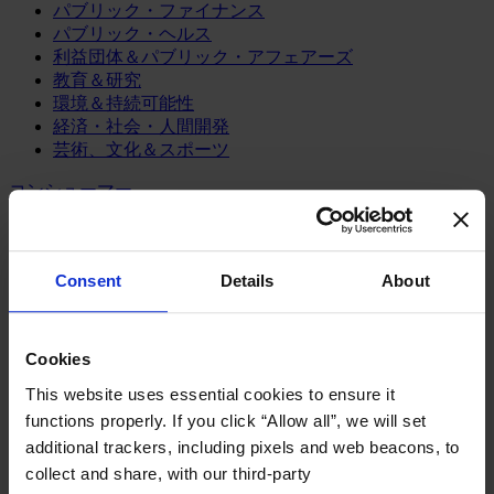
パブリック・ファイナンス
パブリック・ヘルス
利益団体＆パブリック・アフェアーズ
教育＆研究
環境＆持続可能性
経済・社会・人間開発
芸術、文化＆スポーツ
コンシューマー
スポーツ
メディア/エンターテインメント/スポーツ
リテール、アパレル＆高級消費財
Consent
Details
About
旅行・ホスピタリティ
消費財
Cookies
製造業
This website uses essential cookies to ensure it
エネルギー
functions properly. If you click “Allow all”, we will set
化学・プロセス産業
additional trackers, including pixels and web beacons, to
機械・産業テクノロジー
collect and share, with our third-party
自動車・輸送機器