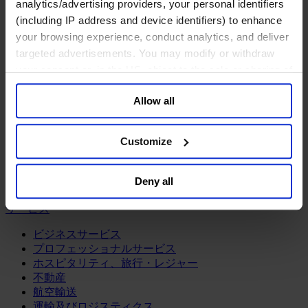
鉱業・金属
analytics/advertising providers, your personal identifiers
(including IP address and device identifiers) to enhance
金融サービス
your browsing experience, conduct analytics, and deliver
targeted advertisements. You may modify or withdraw
アセットマネジメント
インフラ事業
your consent or, in the US, object to the sale or sharing of
ウェルスマネジメント
your data for targeted advertising, by clicking “Do Not
デジタル資産、暗号資産、Web3
Allow all
Sell or Share My Personal Information” in the footer of
プライベート・エクイティ
the website. You must opt-out of each device and each
リスクマネジメント
browser. For additional information and retention terms
保険
Customize
see our
Cookie Policy
; for information regarding our
投資銀行及びマーケット
general collection and use of personal information see
政府系投資ファンド
Deny all
金融テクノロジー（フィンテック）
our
Privacy Policy
.
サービス
ビジネスサービス
プロフェッショナルサービス
ホスピタリティ、旅行・レジャー
不動産
航空輸送
運輸及びロジスティクス