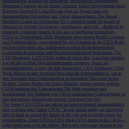
Beziehungen.
Künstliche Intelligenz, menschliche Beziehungen
Stephanie Conway ist als Senior Director Talent Development beim
Business-Netzwerk LinkedIn nah dran an Trends rund um
datengestütztes Recruiting und Talent Management.
The Board
Member's Guide to Overseeing AI
A practical guide for board of
directors to oversee AI strategy, governance, and risk—designed to
empower corporate boards in the age of intelligent technology.
CEOs in Deutschland 2026: Konturen eines neuen Profils
Leistung
und Ergebnisstärke, einst zentral für den Einstieg in die CEO-Rolle,
reichen nicht mehr aus. Stattdessen werden Risikobereitschaft,
Leadership-Kompetenz und Beziehungsfähigkeit bedeutsam.
The
CEO Response
1.235 CEOs weltweit teilen ihre Ansichten darüber,
wie sie die größten Herausforderungen meistern, denen sie
gegenüberstehen. Lesen Sie ihre Antworten.
CEO-Karrieren: Viele
Wege führen in den Vorstand
Was sind die Erfolgsfaktoren, um in
den Vorstand eines Unternehmens zu kommen? Das wird Heiko
Wolters, Senior Partner bei Egon Zehnder, immer wieder gefragt.
CEOs ostdeutscher Unternehmen
Die Welt verändert sich
grundlegend. Die Haltung von CEOs ostdeutscher Unternehmen zu
den disruptiven Ereignissen unserer Zeit lesen Sie hier.
The Super CFO
CFOs are taking on unprecedented responsibilities
and evolving into “super CFOs.” In our global study, we surveyed
600 of them to unveil the future of the role and its implications for
organizations.
From CFO to CEO
Most CFOs aspire to be CEOs—
either right now or in the future. But a few steps may remain to get