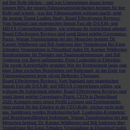
auf ihre Rolle blicken – und was Unternehmen daraus lernen
können
86% der jungen Führungspersönlichkeiten brennen für ihre
Rolle und wissen,, was ihre Führungsarbeit wirksam macht, zeigt
die neueste Young Leaders Study.
Board Effectiveness Reviews:
Vom Standard zum strategischen Impuls
Fast alle DAX40- und
MDAX-Unternehmen prüfen, wie wirksam ihr Aufsichtsrat arbeitet;
Board Effectiveness Reviews sind somit längst gelebte Governance-
Praxis.
Warum Transformation bei den Menschen beginnt: Dr.
Karsten Wildberger und Bill Anderson über Veränderung
Bei Egon
Zehnders Veranstaltung in Düsseldorf trafen Dr. Karsten Wildberger,
Bundesminister für Digitales und Staatsmodernisierung, und Bill
Anderson von Bayer aufeinander.
From Leadership to Eldership:
Die zweite Karrierehälfte gestalten
War der Renteneintritt lange eine
klare Zäsur zwischen Berufsleben und Ruhestand, ist das Ende von
Führungskarrieren heute oft ein fließender Übergang.
Board Effectiveness Reviews: Vom Standard zum strategischen
Impuls
Fast alle DAX40- und MDAX-Unternehmen prüfen, wie
wirksam ihr Aufsichtsrat arbeitet; Board Effectiveness Reviews sind
somit längst gelebte Governance-Praxis.
CEOs in Deutschland
2026: Konturen eines neuen Profils
Leistung und Ergebnisstärke,
einst zentral für den Einstieg in die CEO-Rolle, reichen nicht mehr
aus. Stattdessen werden Risikobereitschaft, Leadership-Kompetenz
und Beziehungsfähigkeit bedeutsam.
Warum Transformation bei den
Menschen beginnt: Dr. Karsten Wildberger und Bill Anderson über
Veränderung
Bei Egon Zehnders Veranstaltung in Düsseldorf trafen