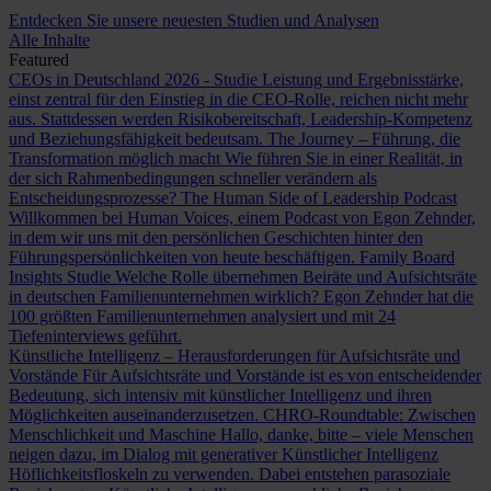
Entdecken Sie unsere neuesten Studien und Analysen
Alle Inhalte
Featured
CEOs in Deutschland 2026 - Studie
Leistung und Ergebnisstärke,
einst zentral für den Einstieg in die CEO-Rolle, reichen nicht mehr
aus. Stattdessen werden Risikobereitschaft, Leadership-Kompetenz
und Beziehungsfähigkeit bedeutsam.
The Journey – Führung, die
Transformation möglich macht
Wie führen Sie in einer Realität, in
der sich Rahmenbedingungen schneller verändern als
Entscheidungsprozesse?
The Human Side of Leadership Podcast
Willkommen bei Human Voices, einem Podcast von Egon Zehnder,
in dem wir uns mit den persönlichen Geschichten hinter den
Führungspersönlichkeiten von heute beschäftigen.
Family Board
Insights Studie
Welche Rolle übernehmen Beiräte und Aufsichtsräte
in deutschen Familienunternehmen wirklich? Egon Zehnder hat die
100 größten Familienunternehmen analysiert und mit 24
Tiefeninterviews geführt.
Künstliche Intelligenz – Herausforderungen für Aufsichtsräte und
Vorstände
Für Aufsichtsräte und Vorstände ist es von entscheidender
Bedeutung, sich intensiv mit künstlicher Intelligenz und ihren
Möglichkeiten auseinanderzusetzen.
CHRO-Roundtable: Zwischen
Menschlichkeit und Maschine
Hallo, danke, bitte – viele Menschen
neigen dazu, im Dialog mit generativer Künstlicher Intelligenz
Höflichkeitsfloskeln zu verwenden. Dabei entstehen parasoziale