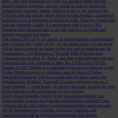
there.
The New Playbook of CFOs
An assertive hiring process
doesn’t happen overnight, and it’s crucial to analyze where the
organization currently stands, where it wants to go, and how the
CFO fits into this puzzle. When hiring for this position, considering
potential is just as important as technical skills.
Effective Teams Start
with an Authentic Leader
A conversation with Lowe's CFO
Brandon Sink about his path to the role and how he builds and
inspires associates and teams
The Super CFO
CFOs are taking on unprecedented responsibilities
and evolving into “super CFOs.” In our global study, we surveyed
600 of them to unveil the future of the role and its implications for
organizations.
CIO Becomes a ‘Yes and’ Role
Discover how
companies are layering IT, digital, and data responsibilities onto the
traditional CIO role, resulting in titles like CDIOs and CDTOs.
Blazing a Trail: Women in Leadership
From being a Director of the
Forbes Marshall group of companies and the head of Forbes
Marshall Foundation, Rati is a sought-after business leader and
philanthropist.
Building Trust with Founders
Whether you are a
board member, C-Suite leader, or chosen successor, earning the trust
of the Founder is the cornerstone of your success.
Family Board Insights
Welche Rolle übernehmen Beiräte und
Aufsichtsräte in deutschen Familienunternehmen wirklich? Egon
Zehnder hat die 100 größten Familienunternehmen analysiert und
mit 24 Tiefeninterviews geführt.
Zwischen Tradition und
Transformation
HR in Familienunternehmen: Wie gelingt