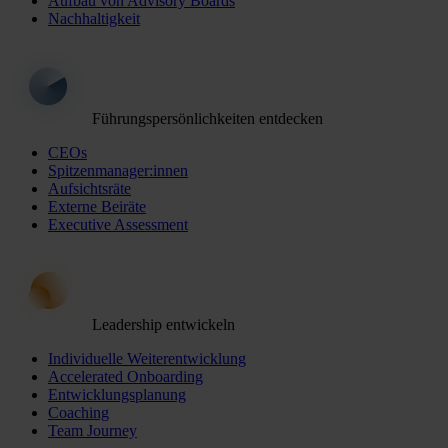
Aufbau von Advisory Boards
Nachhaltigkeit
Führungspersönlichkeiten entdecken
CEOs
Spitzenmanager:innen
Aufsichtsräte
Externe Beiräte
Executive Assessment
Leadership entwickeln
Individuelle Weiterentwicklung
Accelerated Onboarding
Entwicklungsplanung
Coaching
Team Journey