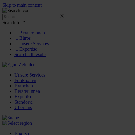
Skip to main content
Search for “
”
... Berater:innen
... Büros
... unsere Services
... Expertise
Search all results
Unsere Services
Funktionen
Branchen
Berater:innen
Expertise
Standorte
Über uns
English