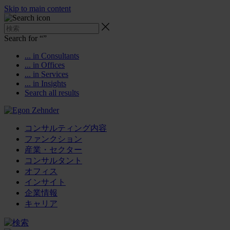
Skip to main content
Search for “
”
... in Consultants
... in Offices
... in Services
... in Insights
Search all results
コンサルティング内容
ファンクション
産業・セクター
コンサルタント
オフィス
インサイト
企業情報
キャリア