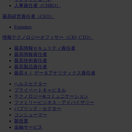
人事責任者（CHRO）
最高経営責任者（CEO）
Founders
情報テクノロジーオフィサー（CIO, CTO）
最高情報セキュリティ責任者
最高情報責任者
最高技術責任者
最高製品責任者
最高ＡＩ,データアナリティクス責任者
ヘルスセクター
プライベートキャピタル
テクノロジー&コミュニケーション
ファミリービジネス・アドバイザリー
パブリック・セクター
コンシューマー
製造業
金融サービス