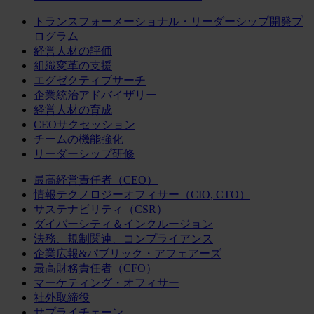
トランスフォーメーショナル・リーダーシップ開発プ
ログラム
経営人材の評価
組織変革の支援
エグゼクティブサーチ
企業統治アドバイザリー
経営人材の育成
CEOサクセッション
チームの機能強化
リーダーシップ研修
最高経営責任者（CEO）
情報テクノロジーオフィサー（CIO, CTO）
サステナビリティ（CSR）
ダイバーシティ＆インクルージョン
法務、規制関連、コンプライアンス
企業広報&パブリック・アフェアーズ
最高財務責任者（CFO）
マーケティング・オフィサー
社外取締役
サプライチェーン