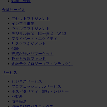
鉱業・金属
金融サービス
アセットマネジメント
インフラ事業
ウェルスマネジメント
デジタル資産、暗号資産、Web3
プライベート・エクイティ
リスクマネジメント
保険
投資銀行及びマーケット
政府系投資ファンド
金融テクノロジー（フィンテック）
サービス
ビジネスサービス
プロフェッショナルサービス
ホスピタリティ、旅行・レジャー
不動産
航空輸送
運輸及びロジスティクス