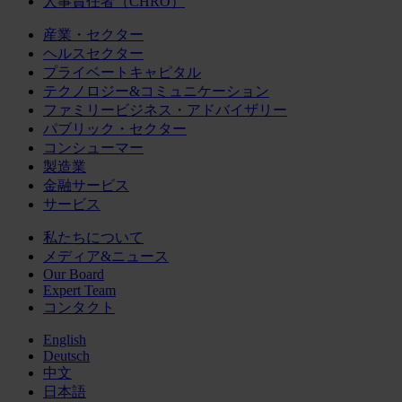
人事責任者（CHRO）
産業・セクター
ヘルスセクター
プライベートキャピタル
テクノロジー&コミュニケーション
ファミリービジネス・アドバイザリー
パブリック・セクター
コンシューマー
製造業
金融サービス
サービス
私たちについて
メディア&ニュース
Our Board
Expert Team
コンタクト
English
Deutsch
中文
日本語