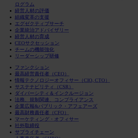
ログラム
経営人材の評価
組織変革の支援
エグゼクティブサーチ
企業統治アドバイザリー
経営人材の育成
CEOサクセッション
チームの機能強化
リーダーシップ研修
ファンクション
最高経営責任者（CEO）
情報テクノロジーオフィサー（CIO, CTO）
サステナビリティ（CSR）
ダイバーシティ＆インクルージョン
法務、規制関連、コンプライアンス
企業広報&パブリック・アフェアーズ
最高財務責任者（CFO）
マーケティング・オフィサー
社外取締役
サプライチェーン