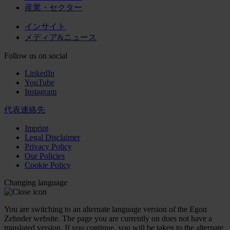
産業・セクター
インサイト
メディア&ニュース
Follow us on social
LinkedIn
YouTube
Instagram
代表連絡先
Imprint
Legal Disclaimer
Privacy Policy
Our Policies
Cookie Policy
Changing language
You are switching to an alternate language version of the Egon
Zehnder website. The page you are currently on does not have a
translated version. If you continue, you will be taken to the alternate