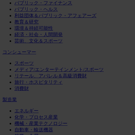
パブリック・ファイナンス
パブリック・ヘルス
利益団体＆パブリック・アフェアーズ
教育＆研究
環境＆持続可能性
経済・社会・人間開発
芸術、文化＆スポーツ
コンシューマー
スポーツ
メディア/エンターテインメント/スポーツ
リテール、アパレル＆高級消費財
旅行・ホスピタリティ
消費財
製造業
エネルギー
化学・プロセス産業
機械・産業テクノロジー
自動車・輸送機器