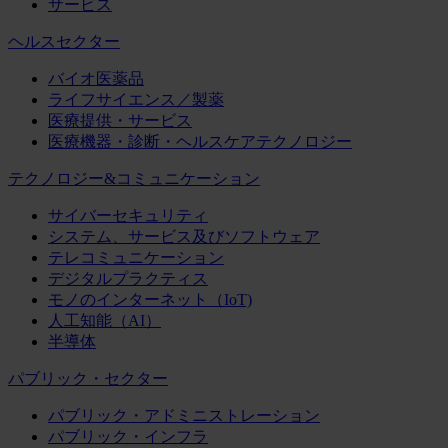
サービス
ヘルスセクター
バイオ医薬品
ライフサイエンス／製薬
医療提供・サービス
医療機器・診断・ヘルスケアテクノロジー
テクノロジー&コミュニケーション
サイバーセキュリティ
システム、サービス及びソフトウェア
テレコミュニケーション
デジタルプラクティス
モノのインターネット（IoT)
人工知能（AI）
半導体
パブリック・セクター
パブリック・アドミニストレーション
パブリック・インフラ