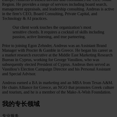
Region. He provides a range of services including board search,
management appraisals, and leadership consulting. Andreas is active
in the firm’s CEO, Board Consulting, Private Capital, and
Technology & AI practices.
Our client work touches the organization’s most
sensitive chords. It requires a cocktail of skills including
passion, active listening, and true partnering.
Prior to joining Egon Zehnder, Andreas was an Assistant Brand
Manager with Procter & Gamble in Greece. He began his career as
a market research executive at the Middle East Marketing Research
Bureau in Cyprus, working for George Vassiliou, who was
subsequently elected President of Cyprus. Andreas then served as
Vassiliou’s Election Campaign Director and his Personal Assistant
and Special Advisor.
Andreas earned a BA in marketing and an MBA from Texas A&M.
He chairs Alliance for Greece, an NGO that promotes Greek culture
and tourism, and he is a member of the Make-A-Wish Foundation.
我的专长领域
专业服务