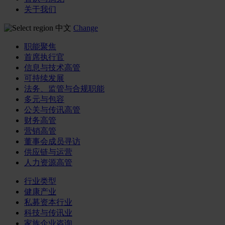
关于我们
中文
Change
职能聚焦
首席执行官
信息与技术高管
可持续发展
法务、监管与合规职能
多元与包容
公关与传讯高管
财务高管
营销高管
董事会成员寻访
供应链与运营
人力资源高管
行业类型
健康产业
私募资本行业
科技与传讯业
家族企业咨询