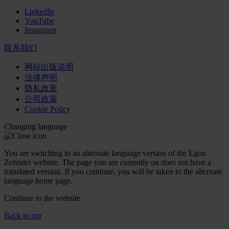
LinkedIn
YouTube
Instagram
联系我们
网站出版说明
法律声明
隐私政策
公司政策
Cookie Policy
Changing language
You are switching to an alternate language version of the Egon
Zehnder website. The page you are currently on does not have a
translated version. If you continue, you will be taken to the alternate
language home page.
Continue to the
website
Back to top