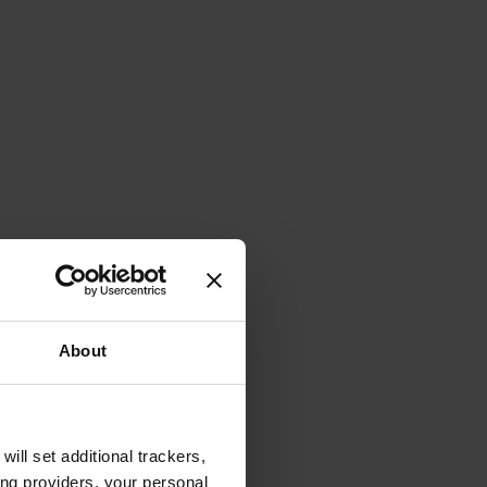
About
will set additional trackers,
ing providers, your personal