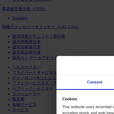
最高経営責任者（CEO）
Founders
情報テクノロジーオフィサー（CIO, CTO）
最高情報セキュリティ責任者
最高情報責任者
最高技術責任者
最高製品責任者
最高ＡＩ,データアナリティクス責任者
ヘルスセクター
プライベートキャピタル
テクノロジー&コミュニケーション
Consent
ファミリービジネス・アドバイザリー
パブリック・セクター
コンシューマー
Cookies
製造業
金融サービス
This website uses essential co
サービス
including pixels and web beac