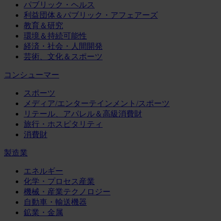
パブリック・ヘルス
利益団体＆パブリック・アフェアーズ
教育＆研究
環境＆持続可能性
経済・社会・人間開発
芸術、文化＆スポーツ
コンシューマー
スポーツ
メディア/エンターテインメント/スポーツ
リテール、アパレル＆高級消費財
旅行・ホスピタリティ
消費財
製造業
エネルギー
化学・プロセス産業
機械・産業テクノロジー
自動車・輸送機器
鉱業・金属