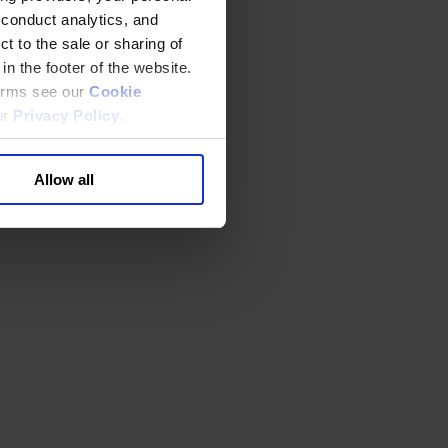
 conduct analytics, and
t to the sale or sharing of
in the footer of the website.
terms see our
Cookie
ur
Privacy Policy
.
Allow all