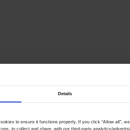
Details
okies to ensure it functions properly. If you click “Allow all”, we 
ons, to collect and share, with our third-party analytics/advertis