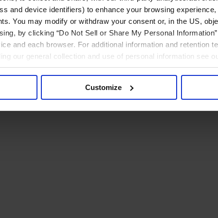
ress and device identifiers) to enhance your browsing experience,
ts. You may modify or withdraw your consent or, in the US, objec
ising, by clicking “Do Not Sell or Share My Personal Information” 
ice and each browser. For additional information and retention 
rding our general collection and use of personal information see o
Customize