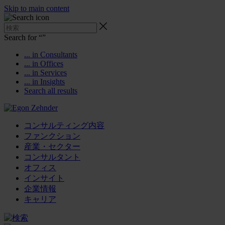
Skip to main content
Search for “
”
... in Consultants
... in Offices
... in Services
... in Insights
Search all results
コンサルティング内容
ファンクション
産業・セクター
コンサルタント
オフィス
インサイト
企業情報
キャリア