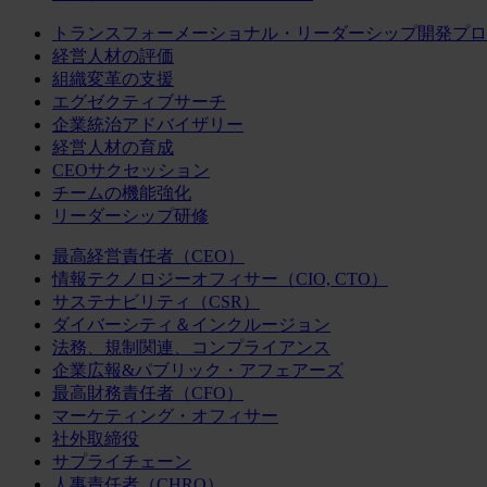
トランスフォーメーショナル・リーダーシップ開発プロ
経営人材の評価
組織変革の支援
エグゼクティブサーチ
企業統治アドバイザリー
経営人材の育成
CEOサクセッション
チームの機能強化
リーダーシップ研修
最高経営責任者（CEO）
情報テクノロジーオフィサー（CIO, CTO）
サステナビリティ（CSR）
ダイバーシティ＆インクルージョン
法務、規制関連、コンプライアンス
企業広報&パブリック・アフェアーズ
最高財務責任者（CFO）
マーケティング・オフィサー
社外取締役
サプライチェーン
人事責任者（CHRO）