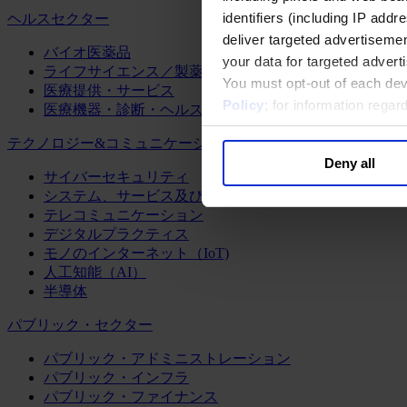
identifiers (including IP add
ヘルスセクター
deliver targeted advertisemen
バイオ医薬品
your data for targeted advert
ライフサイエンス／製薬
You must opt-out of each dev
医療提供・サービス
Policy
; for information rega
医療機器・診断・ヘルスケアテクノロジー
テクノロジー&コミュニケーション
Deny all
サイバーセキュリティ
システム、サービス及びソフトウェア
テレコミュニケーション
デジタルプラクティス
モノのインターネット（IoT)
人工知能（AI）
半導体
パブリック・セクター
パブリック・アドミニストレーション
パブリック・インフラ
パブリック・ファイナンス