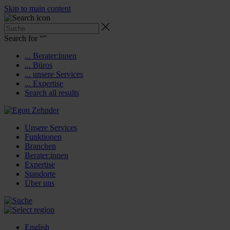
Skip to main content
Search for “
”
... Berater:innen
... Büros
... unsere Services
... Expertise
Search all results
Unsere Services
Funktionen
Branchen
Berater:innen
Expertise
Standorte
Über uns
English