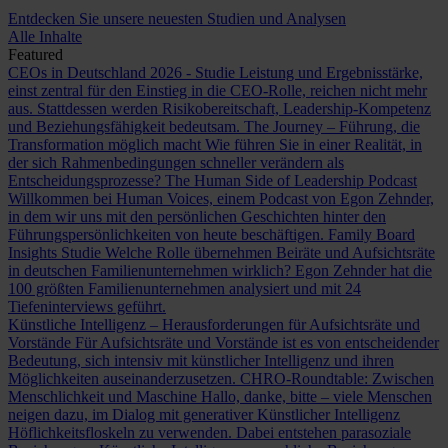
Entdecken Sie unsere neuesten Studien und Analysen
Alle Inhalte
Featured
CEOs in Deutschland 2026 - Studie
Leistung und Ergebnisstärke,
einst zentral für den Einstieg in die CEO-Rolle, reichen nicht mehr
aus. Stattdessen werden Risikobereitschaft, Leadership-Kompetenz
und Beziehungsfähigkeit bedeutsam.
The Journey – Führung, die
Transformation möglich macht
Wie führen Sie in einer Realität, in
der sich Rahmenbedingungen schneller verändern als
Entscheidungsprozesse?
The Human Side of Leadership Podcast
Willkommen bei Human Voices, einem Podcast von Egon Zehnder,
in dem wir uns mit den persönlichen Geschichten hinter den
Führungspersönlichkeiten von heute beschäftigen.
Family Board
Insights Studie
Welche Rolle übernehmen Beiräte und Aufsichtsräte
in deutschen Familienunternehmen wirklich? Egon Zehnder hat die
100 größten Familienunternehmen analysiert und mit 24
Tiefeninterviews geführt.
Künstliche Intelligenz – Herausforderungen für Aufsichtsräte und
Vorstände
Für Aufsichtsräte und Vorstände ist es von entscheidender
Bedeutung, sich intensiv mit künstlicher Intelligenz und ihren
Möglichkeiten auseinanderzusetzen.
CHRO-Roundtable: Zwischen
Menschlichkeit und Maschine
Hallo, danke, bitte – viele Menschen
neigen dazu, im Dialog mit generativer Künstlicher Intelligenz
Höflichkeitsfloskeln zu verwenden. Dabei entstehen parasoziale