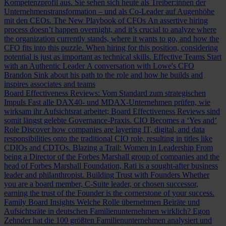
Kompetenzprofil aus. Sie sehen sich heute als Treiber:innen der
Unternehmenstransformation – und als Co-Leader auf Augenhöhe
mit den CEOs.
The New Playbook of CFOs
An assertive hiring
process doesn’t happen overnight, and it’s crucial to analyze where
the organization currently stands, where it wants to go, and how the
CFO fits into this puzzle. When hiring for this position, considering
potential is just as important as technical skills.
Effective Teams Start
with an Authentic Leader
A conversation with Lowe's CFO
Brandon Sink about his path to the role and how he builds and
inspires associates and teams
Board Effectiveness Reviews: Vom Standard zum strategischen
Impuls
Fast alle DAX40- und MDAX-Unternehmen prüfen, wie
wirksam ihr Aufsichtsrat arbeitet; Board Effectiveness Reviews sind
somit längst gelebte Governance-Praxis.
CIO Becomes a ‘Yes and’
Role
Discover how companies are layering IT, digital, and data
responsibilities onto the traditional CIO role, resulting in titles like
CDIOs and CDTOs.
Blazing a Trail: Women in Leadership
From
being a Director of the Forbes Marshall group of companies and the
head of Forbes Marshall Foundation, Rati is a sought-after business
leader and philanthropist.
Building Trust with Founders
Whether
you are a board member, C-Suite leader, or chosen successor,
earning the trust of the Founder is the cornerstone of your success.
Family Board Insights
Welche Rolle übernehmen Beiräte und
Aufsichtsräte in deutschen Familienunternehmen wirklich? Egon
Zehnder hat die 100 größten Familienunternehmen analysiert und