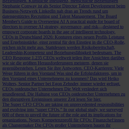
Beziehungen.
Künstliche Intelligenz, menschliche Beziehungen
Stephanie Conway ist als Senior Director Talent Development beim
Business-Netzwerk LinkedIn nah dran an Trends rund um
datengestütztes Recruiting und Talent Management.
The Board
Member's Guide to Overseeing AI
A practical guide for board of
directors to oversee AI strategy, governance, and risk—designed to
empower corporate boards in the age of intelligent technology.
CEOs in Deutschland 2026: Konturen eines neuen Profils
Leistung
und Ergebnisstärke, einst zentral für den Einstieg in die CEO-Rolle,
reichen nicht mehr aus. Stattdessen werden Risikobereitschaft,
Leadership-Kompetenz und Beziehungsfähigkeit bedeutsam.
The
CEO Response
1.235 CEOs weltweit teilen ihre Ansichten darüber,
wie sie die größten Herausforderungen meistern, denen sie
gegenüberstehen. Lesen Sie ihre Antworten.
CEO-Karrieren: Viele
Wege führen in den Vorstand
Was sind die Erfolgsfaktoren, um in
den Vorstand eines Unternehmens zu kommen? Das wird Heiko
Wolters, Senior Partner bei Egon Zehnder, immer wieder gefragt.
CEOs ostdeutscher Unternehmen
Die Welt verändert sich
grundlegend. Die Haltung von CEOs ostdeutscher Unternehmen zu
den disruptiven Ereignissen unserer Zeit lesen Sie hier.
The Super CFO
CFOs are taking on unprecedented responsibilities
and evolving into “super CFOs.” In our global study, we surveyed
600 of them to unveil the future of the role and its implications for
organizations.
Neues Kompetenzprofil für CFOs: Finanzchef:innen
als Changemaker
Die CFOs großer Unternehmen bauen ihr