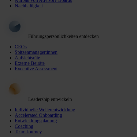
Aufbau von Advisory Boards
Nachhaltigkeit
Führungspersönlichkeiten entdecken
CEOs
Spitzenmanager:innen
Aufsichtsräte
Externe Beiräte
Executive Assessment
Leadership entwickeln
Individuelle Weiterentwicklung
Accelerated Onboarding
Entwicklungsplanung
Coaching
Team Journey