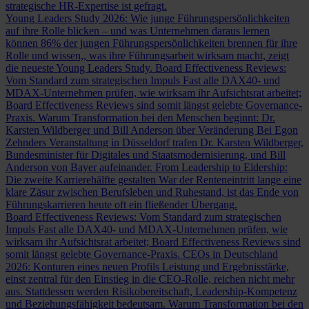
strategische HR-Expertise ist gefragt.
Young Leaders Study 2026: Wie junge Führungspersönlichkeiten
auf ihre Rolle blicken – und was Unternehmen daraus lernen
können
86% der jungen Führungspersönlichkeiten brennen für ihre
Rolle und wissen,, was ihre Führungsarbeit wirksam macht, zeigt
die neueste Young Leaders Study.
Board Effectiveness Reviews:
Vom Standard zum strategischen Impuls
Fast alle DAX40- und
MDAX-Unternehmen prüfen, wie wirksam ihr Aufsichtsrat arbeitet;
Board Effectiveness Reviews sind somit längst gelebte Governance-
Praxis.
Warum Transformation bei den Menschen beginnt: Dr.
Karsten Wildberger und Bill Anderson über Veränderung
Bei Egon
Zehnders Veranstaltung in Düsseldorf trafen Dr. Karsten Wildberger,
Bundesminister für Digitales und Staatsmodernisierung, und Bill
Anderson von Bayer aufeinander.
From Leadership to Eldership:
Die zweite Karrierehälfte gestalten
War der Renteneintritt lange eine
klare Zäsur zwischen Berufsleben und Ruhestand, ist das Ende von
Führungskarrieren heute oft ein fließender Übergang.
Board Effectiveness Reviews: Vom Standard zum strategischen
Impuls
Fast alle DAX40- und MDAX-Unternehmen prüfen, wie
wirksam ihr Aufsichtsrat arbeitet; Board Effectiveness Reviews sind
somit längst gelebte Governance-Praxis.
CEOs in Deutschland
2026: Konturen eines neuen Profils
Leistung und Ergebnisstärke,
einst zentral für den Einstieg in die CEO-Rolle, reichen nicht mehr
aus. Stattdessen werden Risikobereitschaft, Leadership-Kompetenz
und Beziehungsfähigkeit bedeutsam.
Warum Transformation bei den