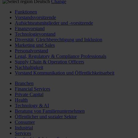
Deutsch
Change
Funktionen
Vorstandsvorsitzende
Aufsichtsratsmitglieder und -vorsitzende
Finanzvorstand
Technologievorstand
Diversität, Gleichberechtigung und Inklusion
Marketing und Sales
Personalvorstand
Legal, Regulatory & Compliance Professionals
Supply Chain & Operation Officers
Nachhaltigkeit
Vorstand Kommunikation und Öffentlichkeitsarbeit
Branchen
Financial Services
Private Capital
Health
Technology & AI
Beratung von Familienunternehmen
Öffentlicher und sozialer Sektor
Consumer
Industrial
Services