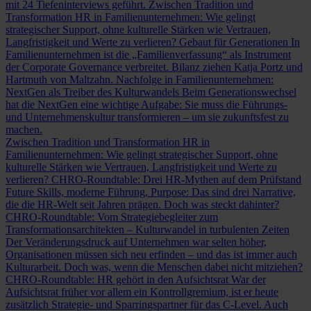
mit 24 Tiefeninterviews geführt.
Zwischen Tradition und
Transformation
HR in Familienunternehmen: Wie gelingt
strategischer Support, ohne kulturelle Stärken wie Vertrauen,
Langfristigkeit und Werte zu verlieren?
Gebaut für Generationen
In
Familienunternehmen ist die „Familienverfassung“ als Instrument
der Corporate Governance verbreitet. Bilanz ziehen Katja Portz und
Hartmuth von Maltzahn.
Nachfolge in Familienunternehmen:
NextGen als Treiber des Kulturwandels
Beim Generationswechsel
hat die NextGen eine wichtige Aufgabe: Sie muss die Führungs-
und Unternehmenskultur transformieren – um sie zukunftsfest zu
machen.
Zwischen Tradition und Transformation
HR in
Familienunternehmen: Wie gelingt strategischer Support, ohne
kulturelle Stärken wie Vertrauen, Langfristigkeit und Werte zu
verlieren?
CHRO-Roundtable: Drei HR-Mythen auf dem Prüfstand
Future Skills, moderne Führung, Purpose: Das sind drei Narrative,
die die HR-Welt seit Jahren prägen. Doch was steckt dahinter?
CHRO-Roundtable: Vom Strategiebegleiter zum
Transformationsarchitekten – Kulturwandel in turbulenten Zeiten
Der Veränderungsdruck auf Unternehmen war selten höher,
Organisationen müssen sich neu erfinden – und das ist immer auch
Kulturarbeit. Doch was, wenn die Menschen dabei nicht mitziehen?
CHRO-Roundtable: HR gehört in den Aufsichtsrat
War der
Aufsichtsrat früher vor allem ein Kontrollgremium, ist er heute
zusätzlich Strategie- und Sparringspartner für das C-Level. Auch