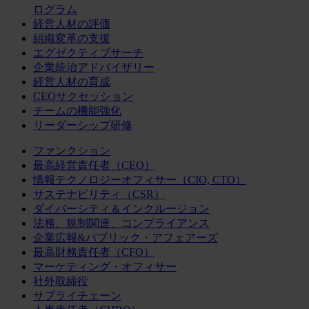
ログラム
経営人材の評価
組織変革の支援
エグゼクティブサーチ
企業統治アドバイザリー
経営人材の育成
CEOサクセッション
チームの機能強化
リーダーシップ研修
ファンクション
最高経営責任者（CEO）
情報テクノロジーオフィサー（CIO, CTO）
サステナビリティ（CSR）
ダイバーシティ＆インクルージョン
法務、規制関連、コンプライアンス
企業広報&パブリック・アフェアーズ
最高財務責任者（CFO）
マーケティング・オフィサー
社外取締役
サプライチェーン