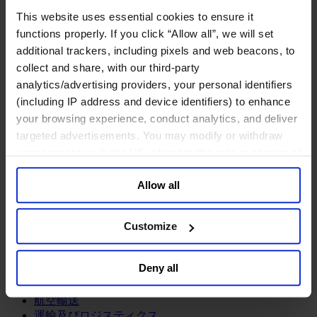
鉱業・金属
This website uses essential cookies to ensure it
金融サービス
functions properly. If you click “Allow all”, we will set
additional trackers, including pixels and web beacons, to
アセットマネジメント
collect and share, with our third-party
インフラ事業
ウェルスマネジメント
analytics/advertising providers, your personal identifiers
デジタル資産、暗号資産、Web3
(including IP address and device identifiers) to enhance
プライベート・エクイティ
your browsing experience, conduct analytics, and deliver
リスクマネジメント
targeted advertisements. You may modify or withdraw
保険
your consent or, in the US, object to the sale or sharing of
投資銀行及びマーケット
your data for targeted advertising, by clicking “Do Not
政府系投資ファンド
Allow all
Sell or Share My Personal Information” in the footer of
金融テクノロジー（フィンテック）
the website. You must opt-out of each device and each
サービス
browser. For additional information and retention terms
Customize
see our
Cookie Policy
; for information regarding our
ビジネスサービス
general collection and use of personal information see
プロフェッショナルサービス
Deny all
ホスピタリティ、旅行・レジャー
our
Privacy Policy
.
不動産
航空輸送
運輸及びロジスティクス