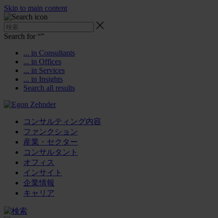
Skip to main content
Search for “
”
... in Consultants
... in Offices
... in Services
... in Insights
Search all results
コンサルティング内容
ファンクション
産業・セクター
コンサルタント
オフィス
インサイト
企業情報
キャリア