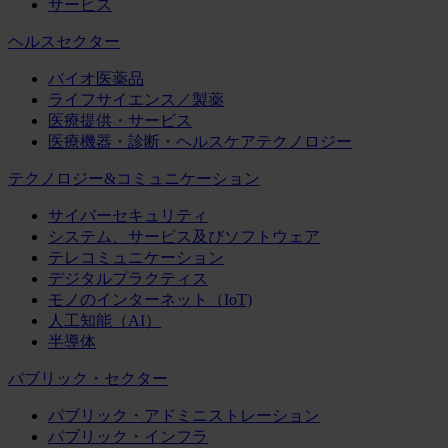
サービス
ヘルスセクター
バイオ医薬品
ライフサイエンス／製薬
医療提供・サービス
医療機器・診断・ヘルスケアテクノロジー
テクノロジー&コミュニケーション
サイバーセキュリティ
システム、サービス及びソフトウェア
テレコミュニケーション
デジタルプラクティス
モノのインターネット（IoT)
人工知能（AI）
半導体
パブリック・セクター
パブリック・アドミニストレーション
パブリック・インフラ