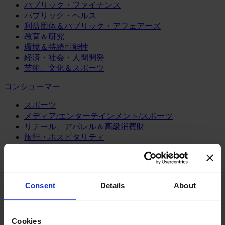
パブリック・ファイナンス
パブリック・ヘルス
利益団体＆パブリック・アフェアーズ
教育＆研究
環境＆持続可能性
経済・社会・人間開発
芸術、文化＆スポーツ
コンシューマー
スポーツ
メディア/エンターテインメント/スポーツ
リテール、アパレル＆高級消費財
旅行・ホスピタリティ
消費財
製造業
エネルギー
Consent
Details
About
化学・プロセス産業
機械・産業テクノロジー
自動車・輸送機器
Cookies