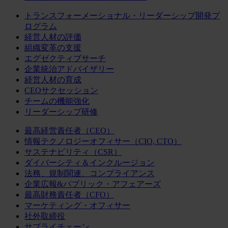
トランスフォーメーショナル・リーダーシップ開発プ
ログラム
経営人材の評価
組織変革の支援
エグゼクティブサーチ
企業統治アドバイザリー
経営人材の育成
CEOサクセッション
チームの機能強化
リーダーシップ研修
最高経営責任者（CEO）
情報テクノロジーオフィサー（CIO, CTO）
サステナビリティ（CSR）
ダイバーシティ＆インクルージョン
法務、規制関連、コンプライアンス
企業広報&パブリック・アフェアーズ
最高財務責任者（CFO）
マーケティング・オフィサー
社外取締役
サプライチェーン