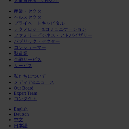
人事責任者（CHRO）
産業・セクター
ヘルスセクター
プライベートキャピタル
テクノロジー&コミュニケーション
ファミリービジネス・アドバイザリー
パブリック・セクター
コンシューマー
製造業
金融サービス
サービス
私たちについて
メディア&ニュース
Our Board
Expert Team
コンタクト
English
Deutsch
中文
日本語