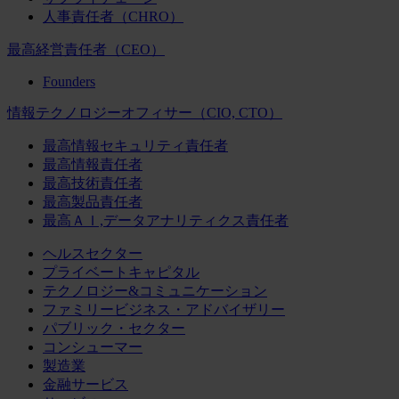
人事責任者（CHRO）
最高経営責任者（CEO）
Founders
情報テクノロジーオフィサー（CIO, CTO）
最高情報セキュリティ責任者
最高情報責任者
最高技術責任者
最高製品責任者
最高ＡＩ,データアナリティクス責任者
ヘルスセクター
プライベートキャピタル
テクノロジー&コミュニケーション
ファミリービジネス・アドバイザリー
パブリック・セクター
コンシューマー
製造業
金融サービス