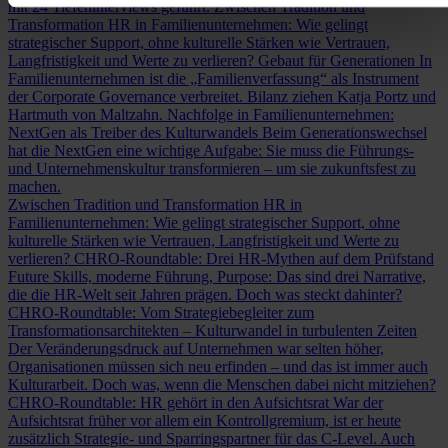
mit 24 Tiefeninterviews geführt.
Zwischen Tradition und
Transformation
HR in Familienunternehmen: Wie gelingt
strategischer Support, ohne kulturelle Stärken wie Vertrauen,
Langfristigkeit und Werte zu verlieren?
Gebaut für Generationen
In
Familienunternehmen ist die „Familienverfassung“ als Instrument
der Corporate Governance verbreitet. Bilanz ziehen Katja Portz und
Hartmuth von Maltzahn.
Nachfolge in Familienunternehmen:
NextGen als Treiber des Kulturwandels
Beim Generationswechsel
hat die NextGen eine wichtige Aufgabe: Sie muss die Führungs-
und Unternehmenskultur transformieren – um sie zukunftsfest zu
machen.
Zwischen Tradition und Transformation
HR in
Familienunternehmen: Wie gelingt strategischer Support, ohne
kulturelle Stärken wie Vertrauen, Langfristigkeit und Werte zu
verlieren?
CHRO-Roundtable: Drei HR-Mythen auf dem Prüfstand
Future Skills, moderne Führung, Purpose: Das sind drei Narrative,
die die HR-Welt seit Jahren prägen. Doch was steckt dahinter?
CHRO-Roundtable: Vom Strategiebegleiter zum
Transformationsarchitekten – Kulturwandel in turbulenten Zeiten
Der Veränderungsdruck auf Unternehmen war selten höher,
Organisationen müssen sich neu erfinden – und das ist immer auch
Kulturarbeit. Doch was, wenn die Menschen dabei nicht mitziehen?
CHRO-Roundtable: HR gehört in den Aufsichtsrat
War der
Aufsichtsrat früher vor allem ein Kontrollgremium, ist er heute
zusätzlich Strategie- und Sparringspartner für das C-Level. Auch