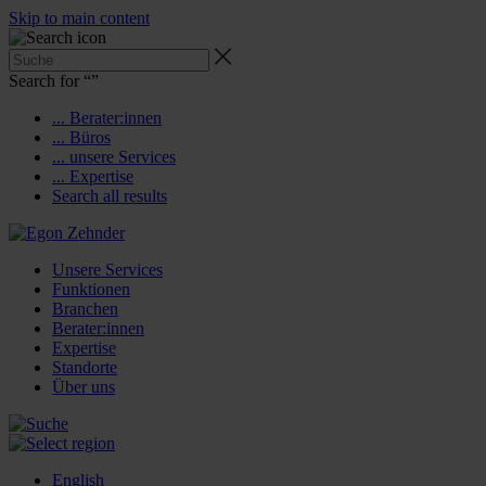
Skip to main content
Search for “
”
... Berater:innen
... Büros
... unsere Services
... Expertise
Search all results
Unsere Services
Funktionen
Branchen
Berater:innen
Expertise
Standorte
Über uns
English