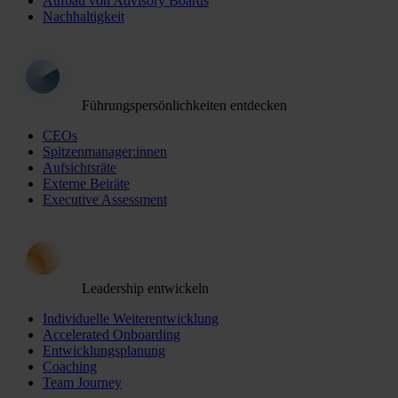
Aufbau von Advisory Boards
Nachhaltigkeit
Führungspersönlichkeiten entdecken
CEOs
Spitzenmanager:innen
Aufsichtsräte
Externe Beiräte
Executive Assessment
Leadership entwickeln
Individuelle Weiterentwicklung
Accelerated Onboarding
Entwicklungsplanung
Coaching
Team Journey