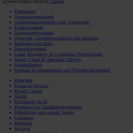
Deutsch
Change
Funktionen
Vorstandsvorsitzende
Aufsichtsratsmitglieder und -vorsitzende
Finanzvorstand
Technologievorstand
Diversität, Gleichberechtigung und Inklusion
Marketing und Sales
Personalvorstand
Legal, Regulatory & Compliance Professionals
Supply Chain & Operation Officers
Nachhaltigkeit
Vorstand Kommunikation und Öffentlichkeitsarbeit
Branchen
Financial Services
Private Capital
Health
Technology & AI
Beratung von Familienunternehmen
Öffentlicher und sozialer Sektor
Consumer
Industrial
Services