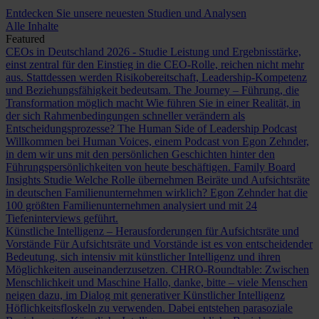
Entdecken Sie unsere neuesten Studien und Analysen
Alle Inhalte
Featured
CEOs in Deutschland 2026 - Studie
Leistung und Ergebnisstärke,
einst zentral für den Einstieg in die CEO-Rolle, reichen nicht mehr
aus. Stattdessen werden Risikobereitschaft, Leadership-Kompetenz
und Beziehungsfähigkeit bedeutsam.
The Journey – Führung, die
Transformation möglich macht
Wie führen Sie in einer Realität, in
der sich Rahmenbedingungen schneller verändern als
Entscheidungsprozesse?
The Human Side of Leadership Podcast
Willkommen bei Human Voices, einem Podcast von Egon Zehnder,
in dem wir uns mit den persönlichen Geschichten hinter den
Führungspersönlichkeiten von heute beschäftigen.
Family Board
Insights Studie
Welche Rolle übernehmen Beiräte und Aufsichtsräte
in deutschen Familienunternehmen wirklich? Egon Zehnder hat die
100 größten Familienunternehmen analysiert und mit 24
Tiefeninterviews geführt.
Künstliche Intelligenz – Herausforderungen für Aufsichtsräte und
Vorstände
Für Aufsichtsräte und Vorstände ist es von entscheidender
Bedeutung, sich intensiv mit künstlicher Intelligenz und ihren
Möglichkeiten auseinanderzusetzen.
CHRO-Roundtable: Zwischen
Menschlichkeit und Maschine
Hallo, danke, bitte – viele Menschen
neigen dazu, im Dialog mit generativer Künstlicher Intelligenz
Höflichkeitsfloskeln zu verwenden. Dabei entstehen parasoziale