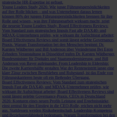
strategische HR-Expertise ist gefragt.
Young Leaders Study 2026: Wie junge Führungspersönlichkeiten
auf ihre Rolle blicken – und was Unternehmen daraus lernen
können
86% der jungen Führungspersönlichkeiten brennen für ihre
Rolle und wissen,, was ihre Führungsarbeit wirksam macht, zeigt
die neueste Young Leaders Study.
Board Effectiveness Reviews:
Vom Standard zum strategischen Impuls
Fast alle DAX40- und
MDAX-Unternehmen prüfen, wie wirksam ihr Aufsichtsrat arbeitet;
Board Effectiveness Reviews sind somit längst gelebte Governance-
Praxis.
Warum Transformation bei den Menschen beginnt: Dr.
Karsten Wildberger und Bill Anderson über Veränderung
Bei Egon
Zehnders Veranstaltung in Düsseldorf trafen Dr. Karsten Wildberger,
Bundesminister für Digitales und Staatsmodernisierung, und Bill
Anderson von Bayer aufeinander.
From Leadership to Eldership:
Die zweite Karrierehälfte gestalten
War der Renteneintritt lange eine
klare Zäsur zwischen Berufsleben und Ruhestand, ist das Ende von
Führungskarrieren heute oft ein fließender Übergang.
Board Effectiveness Reviews: Vom Standard zum strategischen
Impuls
Fast alle DAX40- und MDAX-Unternehmen prüfen, wie
wirksam ihr Aufsichtsrat arbeitet; Board Effectiveness Reviews sind
somit längst gelebte Governance-Praxis.
CEOs in Deutschland
2026: Konturen eines neuen Profils
Leistung und Ergebnisstärke,
einst zentral für den Einstieg in die CEO-Rolle, reichen nicht mehr
aus. Stattdessen werden Risikobereitschaft, Leadership-Kompetenz
und Beziehungsfähigkeit bedeutsam.
Warum Transformation bei den