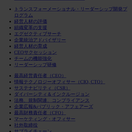
トランスフォーメーショナル・リーダーシップ開発プ
ログラム
経営人材の評価
組織変革の支援
エグゼクティブサーチ
企業統治アドバイザリー
経営人材の育成
CEOサクセッション
チームの機能強化
リーダーシップ研修
最高経営責任者（CEO）
情報テクノロジーオフィサー（CIO, CTO）
サステナビリティ（CSR）
ダイバーシティ＆インクルージョン
法務、規制関連、コンプライアンス
企業広報&パブリック・アフェアーズ
最高財務責任者（CFO）
マーケティング・オフィサー
社外取締役
サプライチェーン