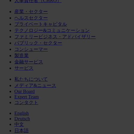
人事責任者（CHRO）
産業・セクター
ヘルスセクター
プライベートキャピタル
テクノロジー&コミュニケーション
ファミリービジネス・アドバイザリー
パブリック・セクター
コンシューマー
製造業
金融サービス
サービス
私たちについて
メディア&ニュース
Our Board
Expert Team
コンタクト
English
Deutsch
中文
日本語