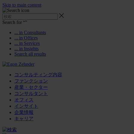
Skip to main content
Search for “
”
... in Consultants
... in Offices
... in Services
... in Insights
Search all results
コンサルティング内容
ファンクション
産業・セクター
コンサルタント
オフィス
インサイト
企業情報
キャリア