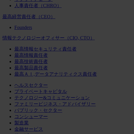
人事責任者（CHRO）
最高経営責任者（CEO）
Founders
情報テクノロジーオフィサー（CIO, CTO）
最高情報セキュリティ責任者
最高情報責任者
最高技術責任者
最高製品責任者
最高ＡＩ,データアナリティクス責任者
ヘルスセクター
プライベートキャピタル
テクノロジー&コミュニケーション
ファミリービジネス・アドバイザリー
パブリック・セクター
コンシューマー
製造業
金融サービス