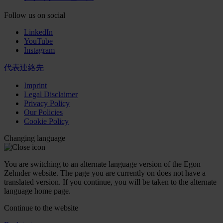
Follow us on social
LinkedIn
YouTube
Instagram
代表連絡先
Imprint
Legal Disclaimer
Privacy Policy
Our Policies
Cookie Policy
Changing language
You are switching to an alternate language version of the Egon
Zehnder website. The page you are currently on does not have a
translated version. If you continue, you will be taken to the alternate
language home page.
Continue to the
website