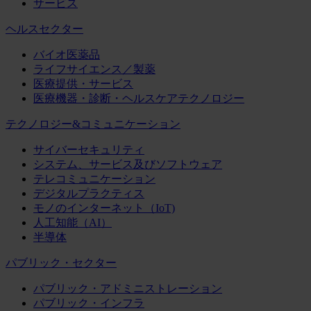
サービス
ヘルスセクター
バイオ医薬品
ライフサイエンス／製薬
医療提供・サービス
医療機器・診断・ヘルスケアテクノロジー
テクノロジー&コミュニケーション
サイバーセキュリティ
システム、サービス及びソフトウェア
テレコミュニケーション
デジタルプラクティス
モノのインターネット（IoT)
人工知能（AI）
半導体
パブリック・セクター
パブリック・アドミニストレーション
パブリック・インフラ