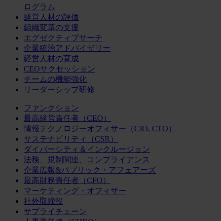
ログラム
経営人材の評価
組織変革の支援
エグゼクティブサーチ
企業統治アドバイザリー
経営人材の育成
CEOサクセッション
チームの機能強化
リーダーシップ研修
ファンクション
最高経営責任者（CEO）
情報テクノロジーオフィサー（CIO, CTO）
サステナビリティ（CSR）
ダイバーシティ＆インクルージョン
法務、規制関連、コンプライアンス
企業広報&パブリック・アフェアーズ
最高財務責任者（CFO）
マーケティング・オフィサー
社外取締役
サプライチェーン