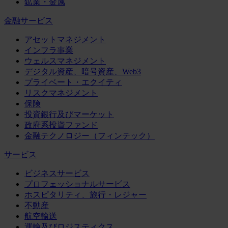
鉱業・金属
金融サービス
アセットマネジメント
インフラ事業
ウェルスマネジメント
デジタル資産、暗号資産、Web3
プライベート・エクイティ
リスクマネジメント
保険
投資銀行及びマーケット
政府系投資ファンド
金融テクノロジー（フィンテック）
サービス
ビジネスサービス
プロフェッショナルサービス
ホスピタリティ、旅行・レジャー
不動産
航空輸送
運輸及びロジスティクス