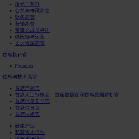
多元与包容
公关与传讯高管
财务高管
营销高管
董事会成员寻访
供应链与运营
人力资源高管
首席执行官
Founders
信息与技术高管
首席产品官
首席人工智能官、首席数据官和首席数据解析官
首席信息安全官
首席信息官
首席技术官
健康产业
私募资本行业
科技与传讯业