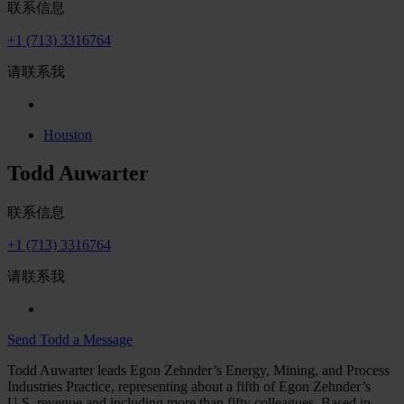
联系信息
+1 (713) 3316764
请联系我
Houston
Todd Auwarter
联系信息
+1 (713) 3316764
请联系我
Send Todd a Message
Todd Auwarter leads Egon Zehnder’s Energy, Mining, and Process
Industries Practice, representing about a fifth of Egon Zehnder’s
U.S. revenue and including more than fifty colleagues. Based in