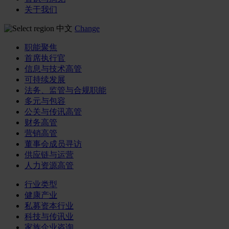
关于我们
中文
Change
职能聚焦
首席执行官
信息与技术高管
可持续发展
法务、监管与合规职能
多元与包容
公关与传讯高管
财务高管
营销高管
董事会成员寻访
供应链与运营
人力资源高管
行业类型
健康产业
私募资本行业
科技与传讯业
家族企业咨询