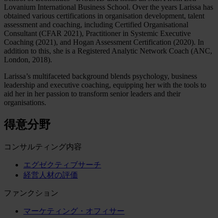
Lovanium International Business School. Over the years Larissa has
obtained various certifications in organisation development, talent
assessment and coaching, including Certified Organisational
Consultant (CFAR 2021), Practitioner in Systemic Executive
Coaching (2021), and Hogan Assessment Certification (2020). In
addition to this, she is a Registered Analytic Network Coach (ANC,
London, 2018).
Larissa’s multifaceted background blends psychology, business
leadership and executive coaching, equipping her with the tools to
aid her in her passion to transform senior leaders and their
organisations.
得意分野
コンサルティング内容
エグゼクティブサーチ
経営人材の評価
ファンクション
マーケティング・オフィサー