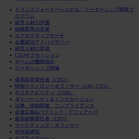
トランスフォーメーショナル・リーダーシップ開発プ
ログラム
経営人材の評価
組織変革の支援
エグゼクティブサーチ
企業統治アドバイザリー
経営人材の育成
CEOサクセッション
チームの機能強化
リーダーシップ研修
最高経営責任者（CEO）
情報テクノロジーオフィサー（CIO, CTO）
サステナビリティ（CSR）
ダイバーシティ＆インクルージョン
法務、規制関連、コンプライアンス
企業広報&パブリック・アフェアーズ
最高財務責任者（CFO）
マーケティング・オフィサー
社外取締役
サプライチェーン