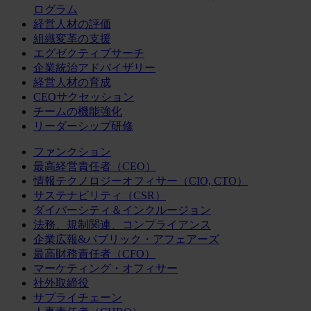
ログラム
経営人材の評価
組織変革の支援
エグゼクティブサーチ
企業統治アドバイザリー
経営人材の育成
CEOサクセッション
チームの機能強化
リーダーシップ研修
ファンクション
最高経営責任者（CEO）
情報テクノロジーオフィサー（CIO, CTO）
サステナビリティ（CSR）
ダイバーシティ＆インクルージョン
法務、規制関連、コンプライアンス
企業広報&パブリック・アフェアーズ
最高財務責任者（CFO）
マーケティング・オフィサー
社外取締役
サプライチェーン