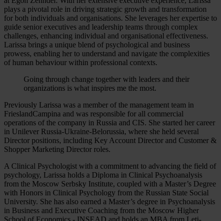
at Egon Zehnder. With her extensive executive experience, Larissa
plays a pivotal role in driving strategic growth and transformation
for both individuals and organisations. She leverages her expertise to
guide senior executives and leadership teams through complex
challenges, enhancing individual and organisational effectiveness.
Larissa brings a unique blend of psychological and business
prowess, enabling her to understand and navigate the complexities
of human behaviour within professional contexts.
Going through change together with leaders and their
organizations is what inspires me the most.
Previously Larissa was a member of the management team in
FrieslandCampina and was responsible for all commercial
operations of the company in Russia and CIS. She started her career
in Unilever Russia-Ukraine-Belorussia, where she held several
Director positions, including Key Account Director and Customer &
Shopper Marketing Director roles.
A Clinical Psychologist with a commitment to advancing the field of
psychology, Larissa holds a Diploma in Clinical Psychoanalysis
from the Moscow Serbsky Institute, coupled with a Master’s Degree
with Honors in Clinical Psychology from the Russian State Social
University. She has also earned a Master’s degree in Psychoanalysis
in Business and Executive Coaching from the Moscow Higher
School of Economics - INSEAD and holds an MBA from Leti-