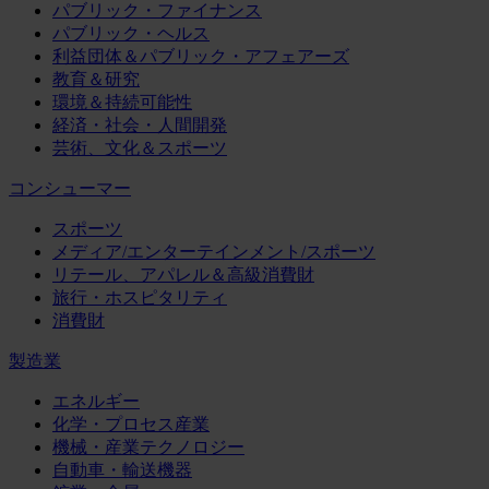
パブリック・ファイナンス
パブリック・ヘルス
利益団体＆パブリック・アフェアーズ
教育＆研究
環境＆持続可能性
経済・社会・人間開発
芸術、文化＆スポーツ
コンシューマー
スポーツ
メディア/エンターテインメント/スポーツ
リテール、アパレル＆高級消費財
旅行・ホスピタリティ
消費財
製造業
エネルギー
化学・プロセス産業
機械・産業テクノロジー
自動車・輸送機器