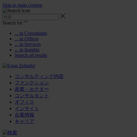
Skip to main content
Search for “
”
... in Consultants
... in Offices
... in Services
... in Insights
Search all results
コンサルティング内容
ファンクション
産業・セクター
コンサルタント
オフィス
インサイト
企業情報
キャリア