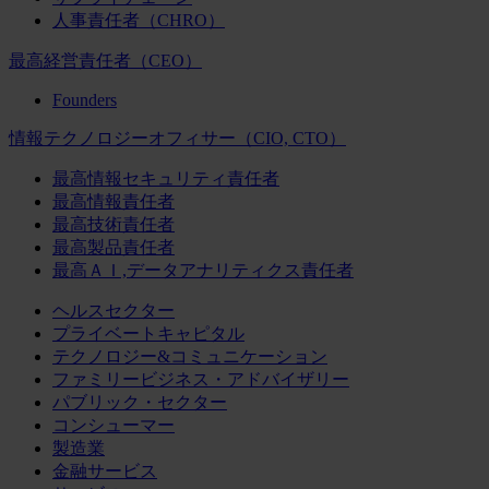
人事責任者（CHRO）
最高経営責任者（CEO）
Founders
情報テクノロジーオフィサー（CIO, CTO）
最高情報セキュリティ責任者
最高情報責任者
最高技術責任者
最高製品責任者
最高ＡＩ,データアナリティクス責任者
ヘルスセクター
プライベートキャピタル
テクノロジー&コミュニケーション
ファミリービジネス・アドバイザリー
パブリック・セクター
コンシューマー
製造業
金融サービス