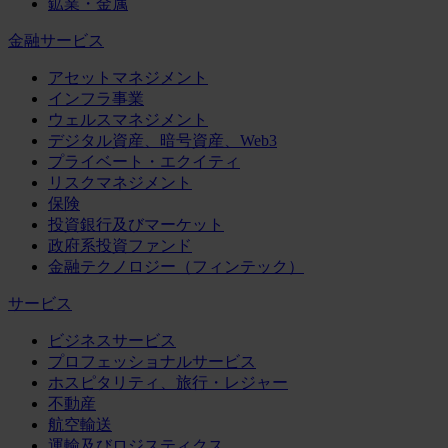
鉱業・金属
金融サービス
アセットマネジメント
インフラ事業
ウェルスマネジメント
デジタル資産、暗号資産、Web3
プライベート・エクイティ
リスクマネジメント
保険
投資銀行及びマーケット
政府系投資ファンド
金融テクノロジー（フィンテック）
サービス
ビジネスサービス
プロフェッショナルサービス
ホスピタリティ、旅行・レジャー
不動産
航空輸送
運輸及びロジスティクス