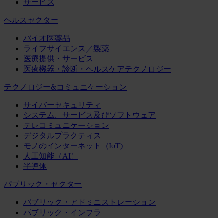
サービス
ヘルスセクター
バイオ医薬品
ライフサイエンス／製薬
医療提供・サービス
医療機器・診断・ヘルスケアテクノロジー
テクノロジー&コミュニケーション
サイバーセキュリティ
システム、サービス及びソフトウェア
テレコミュニケーション
デジタルプラクティス
モノのインターネット（IoT)
人工知能（AI）
半導体
パブリック・セクター
パブリック・アドミニストレーション
パブリック・インフラ