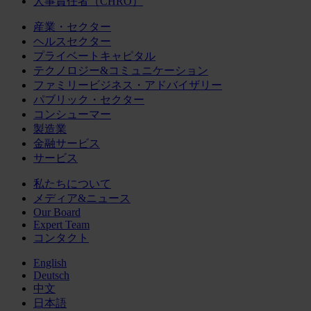
人事責任者（CHRO）
産業・セクター
ヘルスセクター
プライベートキャピタル
テクノロジー&コミュニケーション
ファミリービジネス・アドバイザリー
パブリック・セクター
コンシューマー
製造業
金融サービス
サービス
私たちについて
メディア&ニュース
Our Board
Expert Team
コンタクト
English
Deutsch
中文
日本語