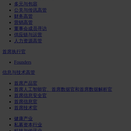
多元与包容
公关与传讯高管
财务高管
营销高管
董事会成员寻访
供应链与运营
人力资源高管
首席执行官
Founders
信息与技术高管
首席产品官
首席人工智能官、首席数据官和首席数据解析官
首席信息安全官
首席信息官
首席技术官
健康产业
私募资本行业
科技与传讯业