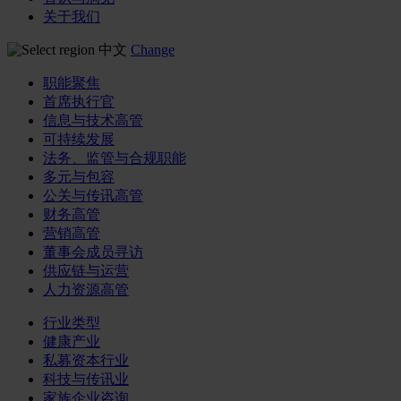
关于我们
中文
Change
职能聚焦
首席执行官
信息与技术高管
可持续发展
法务、监管与合规职能
多元与包容
公关与传讯高管
财务高管
营销高管
董事会成员寻访
供应链与运营
人力资源高管
行业类型
健康产业
私募资本行业
科技与传讯业
家族企业咨询