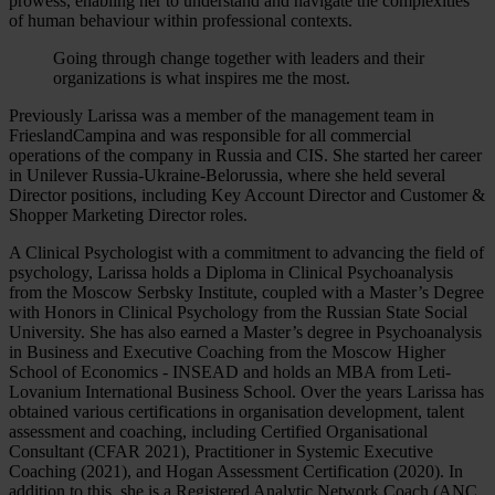
prowess, enabling her to understand and navigate the complexities
of human behaviour within professional contexts.
Going through change together with leaders and their
organizations is what inspires me the most.
Previously Larissa was a member of the management team in
FrieslandCampina and was responsible for all commercial
operations of the company in Russia and CIS. She started her career
in Unilever Russia-Ukraine-Belorussia, where she held several
Director positions, including Key Account Director and Customer &
Shopper Marketing Director roles.
A Clinical Psychologist with a commitment to advancing the field of
psychology, Larissa holds a Diploma in Clinical Psychoanalysis
from the Moscow Serbsky Institute, coupled with a Master’s Degree
with Honors in Clinical Psychology from the Russian State Social
University. She has also earned a Master’s degree in Psychoanalysis
in Business and Executive Coaching from the Moscow Higher
School of Economics - INSEAD and holds an MBA from Leti-
Lovanium International Business School. Over the years Larissa has
obtained various certifications in organisation development, talent
assessment and coaching, including Certified Organisational
Consultant (CFAR 2021), Practitioner in Systemic Executive
Coaching (2021), and Hogan Assessment Certification (2020). In
addition to this, she is a Registered Analytic Network Coach (ANC,