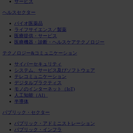
サービス
ヘルスセクター
バイオ医薬品
ライフサイエンス／製薬
医療提供・サービス
医療機器・診断・ヘルスケアテクノロジー
テクノロジー&コミュニケーション
サイバーセキュリティ
システム、サービス及びソフトウェア
テレコミュニケーション
デジタルプラクティス
モノのインターネット（IoT)
人工知能（AI）
半導体
パブリック・セクター
パブリック・アドミニストレーション
パブリック・インフラ