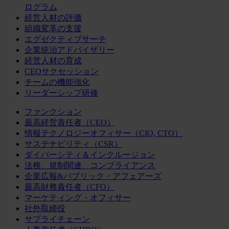
ログラム
経営人材の評価
組織変革の支援
エグゼクティブサーチ
企業統治アドバイザリー
経営人材の育成
CEOサクセッション
チームの機能強化
リーダーシップ研修
ファンクション
最高経営責任者（CEO）
情報テクノロジーオフィサー（CIO, CTO）
サステナビリティ（CSR）
ダイバーシティ＆インクルージョン
法務、規制関連、コンプライアンス
企業広報&パブリック・アフェアーズ
最高財務責任者（CFO）
マーケティング・オフィサー
社外取締役
サプライチェーン