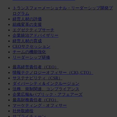
トランスフォーメーショナル・リーダーシップ開発プ
ログラム
経営人材の評価
組織変革の支援
エグゼクティブサーチ
企業統治アドバイザリー
経営人材の育成
CEOサクセッション
チームの機能強化
リーダーシップ研修
最高経営責任者（CEO）
情報テクノロジーオフィサー（CIO, CTO）
サステナビリティ（CSR）
ダイバーシティ＆インクルージョン
法務、規制関連、コンプライアンス
企業広報&パブリック・アフェアーズ
最高財務責任者（CFO）
マーケティング・オフィサー
社外取締役
サプライチェーン