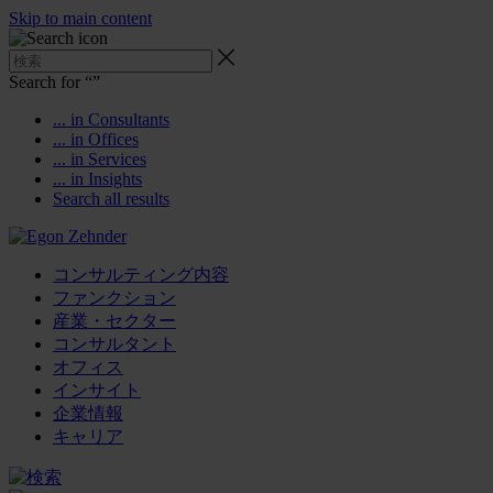
Skip to main content
Search for “
”
... in Consultants
... in Offices
... in Services
... in Insights
Search all results
コンサルティング内容
ファンクション
産業・セクター
コンサルタント
オフィス
インサイト
企業情報
キャリア