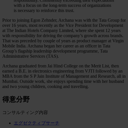
responsibility. Consistently exceeding their expectations
with a focus on the long-term success of organizations
is necessary to reinforce this trust.
Prior to joining Egon Zehnder, Archana was with the Tata Group for
over 16 years, most recently as the Vice President for Development
at The Indian Hotels Company Limited, where she spent 12 years
with responsibility for driving the company’s growth across brands.
That was preceded by couple of years as product manager at Virgin
Mobile India. Archana began her career as an officer in Tata
Group’s flagship leadership development programme, Tata
Administrative Services (TAS).
Archana graduated from Jai Hind College on the Merit List, then
earned a B.E. in electronics engineering from VJTI followed by an
MBA from the S P Jain Institute of Management and Research, all in
Mumbai. Outside work, she enjoys spending time with her husband
and two young children, cooking and travelling.
得意分野
コンサルティング内容
エグゼクティブサーチ