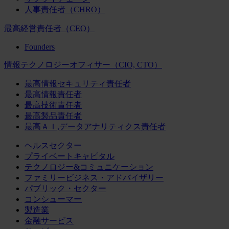
人事責任者（CHRO）
最高経営責任者（CEO）
Founders
情報テクノロジーオフィサー（CIO, CTO）
最高情報セキュリティ責任者
最高情報責任者
最高技術責任者
最高製品責任者
最高ＡＩ,データアナリティクス責任者
ヘルスセクター
プライベートキャピタル
テクノロジー&コミュニケーション
ファミリービジネス・アドバイザリー
パブリック・セクター
コンシューマー
製造業
金融サービス