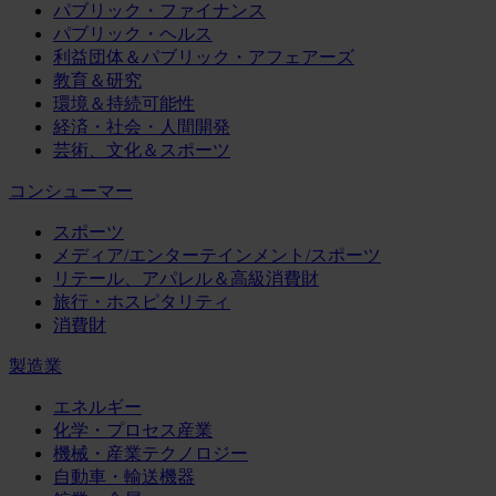
パブリック・ファイナンス
パブリック・ヘルス
利益団体＆パブリック・アフェアーズ
教育＆研究
環境＆持続可能性
経済・社会・人間開発
芸術、文化＆スポーツ
コンシューマー
スポーツ
メディア/エンターテインメント/スポーツ
リテール、アパレル＆高級消費財
旅行・ホスピタリティ
消費財
製造業
エネルギー
化学・プロセス産業
機械・産業テクノロジー
自動車・輸送機器