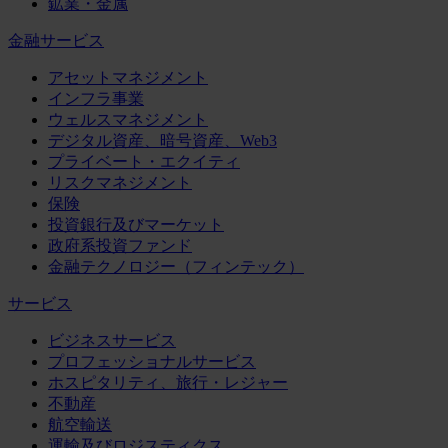
鉱業・金属
金融サービス
アセットマネジメント
インフラ事業
ウェルスマネジメント
デジタル資産、暗号資産、Web3
プライベート・エクイティ
リスクマネジメント
保険
投資銀行及びマーケット
政府系投資ファンド
金融テクノロジー（フィンテック）
サービス
ビジネスサービス
プロフェッショナルサービス
ホスピタリティ、旅行・レジャー
不動産
航空輸送
運輸及びロジスティクス