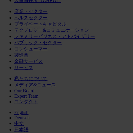
人事責任者（CHRO）
産業・セクター
ヘルスセクター
プライベートキャピタル
テクノロジー&コミュニケーション
ファミリービジネス・アドバイザリー
パブリック・セクター
コンシューマー
製造業
金融サービス
サービス
私たちについて
メディア&ニュース
Our Board
Expert Team
コンタクト
English
Deutsch
中文
日本語