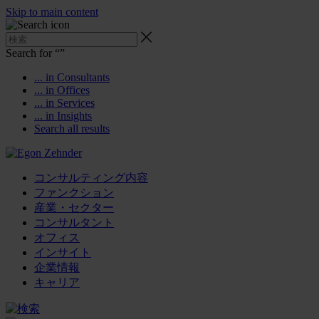
Skip to main content
Search for “
”
... in Consultants
... in Offices
... in Services
... in Insights
Search all results
コンサルティング内容
ファンクション
産業・セクター
コンサルタント
オフィス
インサイト
企業情報
キャリア