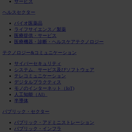
サービス
ヘルスセクター
バイオ医薬品
ライフサイエンス／製薬
医療提供・サービス
医療機器・診断・ヘルスケアテクノロジー
テクノロジー&コミュニケーション
サイバーセキュリティ
システム、サービス及びソフトウェア
テレコミュニケーション
デジタルプラクティス
モノのインターネット（IoT)
人工知能（AI）
半導体
パブリック・セクター
パブリック・アドミニストレーション
パブリック・インフラ