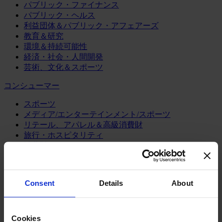
パブリック・ファイナンス
パブリック・ヘルス
利益団体＆パブリック・アフェアーズ
教育＆研究
環境＆持続可能性
経済・社会・人間開発
芸術、文化＆スポーツ
コンシューマー
スポーツ
メディア/エンターテインメント/スポーツ
リテール、アパレル＆高級消費財
旅行・ホスピタリティ
消費財
製造業
エネルギー
Consent
Details
About
化学・プロセス産業
機械・産業テクノロジー
自動車・輸送機器
Cookies