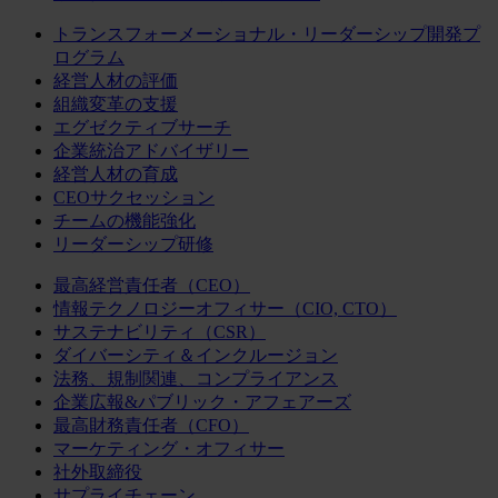
トランスフォーメーショナル・リーダーシップ開発プ
ログラム
経営人材の評価
組織変革の支援
エグゼクティブサーチ
企業統治アドバイザリー
経営人材の育成
CEOサクセッション
チームの機能強化
リーダーシップ研修
最高経営責任者（CEO）
情報テクノロジーオフィサー（CIO, CTO）
サステナビリティ（CSR）
ダイバーシティ＆インクルージョン
法務、規制関連、コンプライアンス
企業広報&パブリック・アフェアーズ
最高財務責任者（CFO）
マーケティング・オフィサー
社外取締役
サプライチェーン