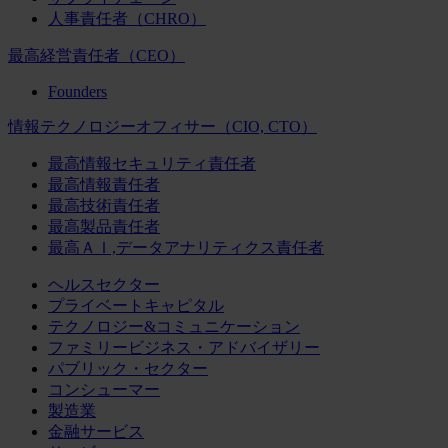
人事責任者（CHRO）
最高経営責任者（CEO）
Founders
情報テクノロジーオフィサー（CIO, CTO）
最高情報セキュリティ責任者
最高情報責任者
最高技術責任者
最高製品責任者
最高ＡＩ,データアナリティクス責任者
ヘルスセクター
プライベートキャピタル
テクノロジー&コミュニケーション
ファミリービジネス・アドバイザリー
パブリック・セクター
コンシューマー
製造業
金融サービス