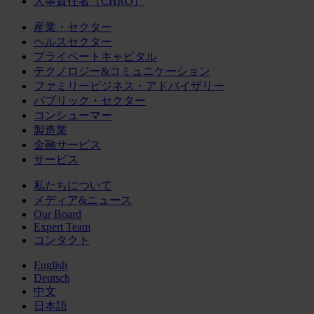
人事責任者（CHRO）
産業・セクター
ヘルスセクター
プライベートキャピタル
テクノロジー&コミュニケーション
ファミリービジネス・アドバイザリー
パブリック・セクター
コンシューマー
製造業
金融サービス
サービス
私たちについて
メディア&ニュース
Our Board
Expert Team
コンタクト
English
Deutsch
中文
日本語