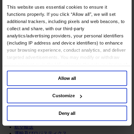
鉱業・金属
This website uses essential cookies to ensure it
金融サービス
functions properly. If you click “Allow all”, we will set
additional trackers, including pixels and web beacons, to
アセットマネジメント
collect and share, with our third-party
インフラ事業
ウェルスマネジメント
analytics/advertising providers, your personal identifiers
デジタル資産、暗号資産、Web3
(including IP address and device identifiers) to enhance
プライベート・エクイティ
your browsing experience, conduct analytics, and deliver
リスクマネジメント
targeted advertisements. You may modify or withdraw
保険
your consent or, in the US, object to the sale or sharing of
投資銀行及びマーケット
your data for targeted advertising, by clicking “Do Not
政府系投資ファンド
Allow all
Sell or Share My Personal Information” in the footer of
金融テクノロジー（フィンテック）
the website. You must opt-out of each device and each
サービス
browser. For additional information and retention terms
Customize
see our
Cookie Policy
; for information regarding our
ビジネスサービス
general collection and use of personal information see
プロフェッショナルサービス
Deny all
ホスピタリティ、旅行・レジャー
our
Privacy Policy
.
不動産
航空輸送
運輸及びロジスティクス