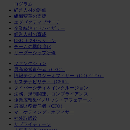
ログラム
経営人材の評価
組織変革の支援
エグゼクティブサーチ
企業統治アドバイザリー
経営人材の育成
CEOサクセッション
チームの機能強化
リーダーシップ研修
ファンクション
最高経営責任者（CEO）
情報テクノロジーオフィサー（CIO, CTO）
サステナビリティ（CSR）
ダイバーシティ＆インクルージョン
法務、規制関連、コンプライアンス
企業広報&パブリック・アフェアーズ
最高財務責任者（CFO）
マーケティング・オフィサー
社外取締役
サプライチェーン