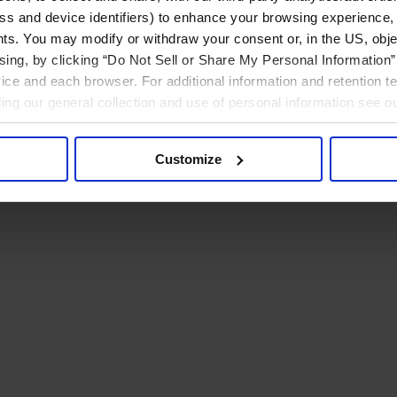
ress and device identifiers) to enhance your browsing experience,
ts. You may modify or withdraw your consent or, in the US, objec
ising, by clicking “Do Not Sell or Share My Personal Information” 
ice and each browser. For additional information and retention 
rding our general collection and use of personal information see o
Customize