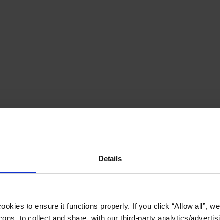
Details
okies to ensure it functions properly. If you click “Allow all”, we 
ons, to collect and share, with our third-party analytics/advertis