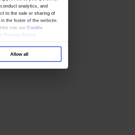
 conduct analytics, and
t to the sale or sharing of
in the footer of the website.
terms see our
Cookie
ur
Privacy Policy
.
Allow all