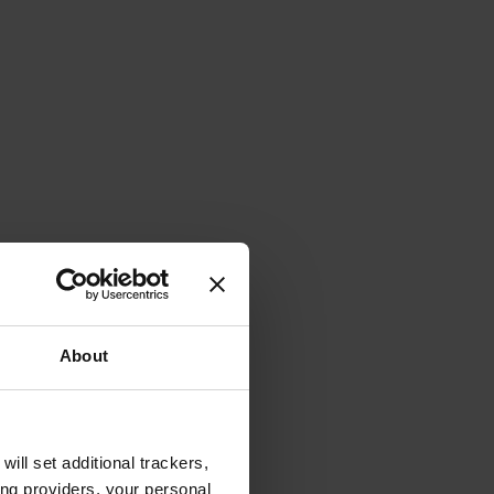
About
will set additional trackers,
ing providers, your personal