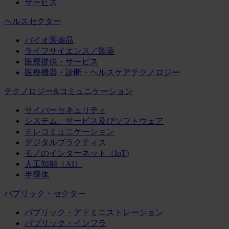
サービス
ヘルスセクター
バイオ医薬品
ライフサイエンス／製薬
医療提供・サービス
医療機器・診断・ヘルスケアテクノロジー
テクノロジー&コミュニケーション
サイバーセキュリティ
システム、サービス及びソフトウェア
テレコミュニケーション
デジタルプラクティス
モノのインターネット（IoT)
人工知能（AI）
半導体
パブリック・セクター
パブリック・アドミニストレーション
パブリック・インフラ