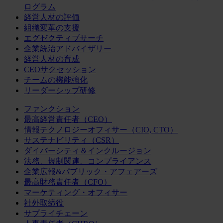
ログラム
経営人材の評価
組織変革の支援
エグゼクティブサーチ
企業統治アドバイザリー
経営人材の育成
CEOサクセッション
チームの機能強化
リーダーシップ研修
ファンクション
最高経営責任者（CEO）
情報テクノロジーオフィサー（CIO, CTO）
サステナビリティ（CSR）
ダイバーシティ＆インクルージョン
法務、規制関連、コンプライアンス
企業広報&パブリック・アフェアーズ
最高財務責任者（CFO）
マーケティング・オフィサー
社外取締役
サプライチェーン