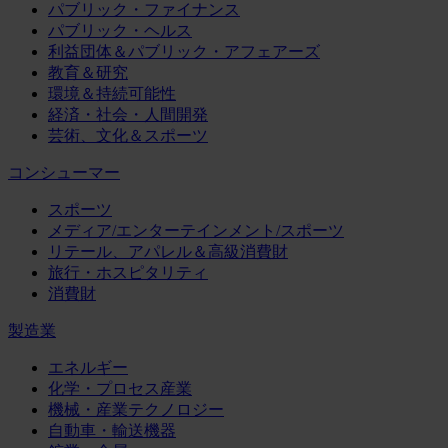
パブリック・ファイナンス
パブリック・ヘルス
利益団体＆パブリック・アフェアーズ
教育＆研究
環境＆持続可能性
経済・社会・人間開発
芸術、文化＆スポーツ
コンシューマー
スポーツ
メディア/エンターテインメント/スポーツ
リテール、アパレル＆高級消費財
旅行・ホスピタリティ
消費財
製造業
エネルギー
化学・プロセス産業
機械・産業テクノロジー
自動車・輸送機器