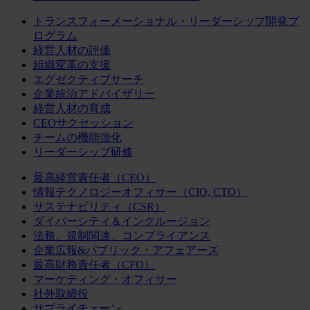
トランスフォーメーショナル・リーダーシップ開発プ
ログラム
経営人材の評価
組織変革の支援
エグゼクティブサーチ
企業統治アドバイザリー
経営人材の育成
CEOサクセッション
チームの機能強化
リーダーシップ研修
最高経営責任者（CEO）
情報テクノロジーオフィサー（CIO, CTO）
サステナビリティ（CSR）
ダイバーシティ＆インクルージョン
法務、規制関連、コンプライアンス
企業広報&パブリック・アフェアーズ
最高財務責任者（CFO）
マーケティング・オフィサー
社外取締役
サプライチェーン