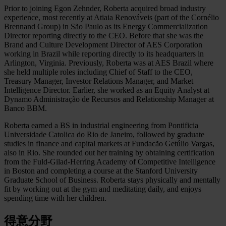
Prior to joining Egon Zehnder, Roberta acquired broad industry
experience, most recently at Atiaia Renováveis (part of the Cornélio
Brennand Group) in São Paulo as its Energy Commercialization
Director reporting directly to the CEO. Before that she was the
Brand and Culture Development Director of AES Corporation
working in Brazil while reporting directly to its headquarters in
Arlington, Virginia. Previously, Roberta was at AES Brazil where
she held multiple roles including Chief of Staff to the CEO,
Treasury Manager, Investor Relations Manager, and Market
Intelligence Director. Earlier, she worked as an Equity Analyst at
Dynamo Administração de Recursos and Relationship Manager at
Banco BBM.
Roberta earned a BS in industrial engineering from Pontificia
Universidade Catolica do Rio de Janeiro, followed by graduate
studies in finance and capital markets at Fundacão Getúlio Vargas,
also in Rio. She rounded out her training by obtaining certification
from the Fuld-Gilad-Herring Academy of Competitive Intelligence
in Boston and completing a course at the Stanford University
Graduate School of Business. Roberta stays physically and mentally
fit by working out at the gym and meditating daily, and enjoys
spending time with her children.
得意分野