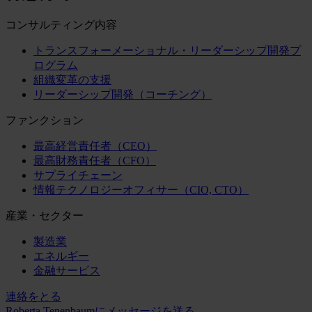
コンサルティング内容
トランスフォーメーショナル・リーダーシップ開発プ
ログラム
組織変革の支援
リーダーシップ開発（コーチング）
ファンクション
最高経営責任者（CEO）
最高財務責任者（CFO）
サプライチェーン
情報テクノロジーオフィサー（CIO, CTO）
産業・セクター
製造業
エネルギー
金融サービス
連絡をとる
Roberta Tenenbaumにメッセージを送る