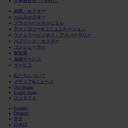
人事責任者（CHRO）
産業・セクター
ヘルスセクター
プライベートキャピタル
テクノロジー&コミュニケーション
ファミリービジネス・アドバイザリー
パブリック・セクター
コンシューマー
製造業
金融サービス
サービス
私たちについて
メディア&ニュース
Our Board
Expert Team
コンタクト
English
Deutsch
中文
日本語