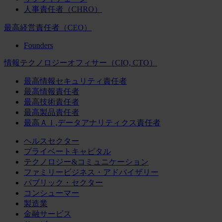
人事責任者（CHRO）
最高経営責任者（CEO）
Founders
情報テクノロジーオフィサー（CIO, CTO）
最高情報セキュリティ責任者
最高情報責任者
最高技術責任者
最高製品責任者
最高ＡＩ,データアナリティクス責任者
ヘルスセクター
プライベートキャピタル
テクノロジー&コミュニケーション
ファミリービジネス・アドバイザリー
パブリック・セクター
コンシューマー
製造業
金融サービス