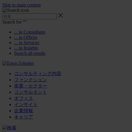
Skip to main content
Search for “
”
... in Consultants
... in Offices
... in Services
... in Insights
Search all results
コンサルティング内容
ファンクション
産業・セクター
コンサルタント
オフィス
インサイト
企業情報
キャリア