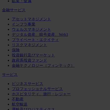
鉱業・金属
金融サービス
アセットマネジメント
インフラ事業
ウェルスマネジメント
デジタル資産、暗号資産、Web3
プライベート・エクイティ
リスクマネジメント
保険
投資銀行及びマーケット
政府系投資ファンド
金融テクノロジー（フィンテック）
サービス
ビジネスサービス
プロフェッショナルサービス
ホスピタリティ、旅行・レジャー
不動産
航空輸送
運輸及びロジスティクス