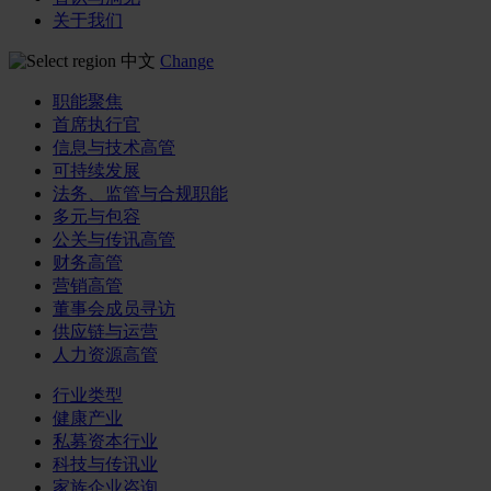
关于我们
中文
Change
职能聚焦
首席执行官
信息与技术高管
可持续发展
法务、监管与合规职能
多元与包容
公关与传讯高管
财务高管
营销高管
董事会成员寻访
供应链与运营
人力资源高管
行业类型
健康产业
私募资本行业
科技与传讯业
家族企业咨询