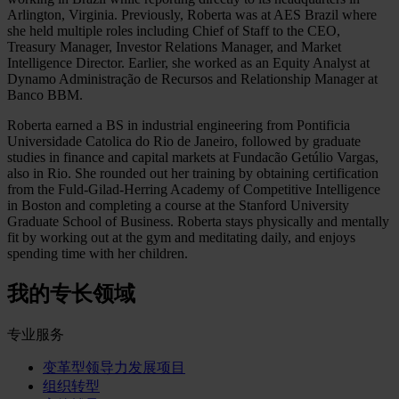
Arlington, Virginia. Previously, Roberta was at AES Brazil where
she held multiple roles including Chief of Staff to the CEO,
Treasury Manager, Investor Relations Manager, and Market
Intelligence Director. Earlier, she worked as an Equity Analyst at
Dynamo Administração de Recursos and Relationship Manager at
Banco BBM.
Roberta earned a BS in industrial engineering from Pontificia
Universidade Catolica do Rio de Janeiro, followed by graduate
studies in finance and capital markets at Fundacão Getúlio Vargas,
also in Rio. She rounded out her training by obtaining certification
from the Fuld-Gilad-Herring Academy of Competitive Intelligence
in Boston and completing a course at the Stanford University
Graduate School of Business. Roberta stays physically and mentally
fit by working out at the gym and meditating daily, and enjoys
spending time with her children.
我的专长领域
专业服务
变革型领导力发展项目
组织转型