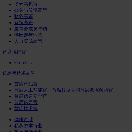
多元与包容
公关与传讯高管
财务高管
营销高管
董事会成员寻访
供应链与运营
人力资源高管
首席执行官
Founders
信息与技术高管
首席产品官
首席人工智能官、首席数据官和首席数据解析官
首席信息安全官
首席信息官
首席技术官
健康产业
私募资本行业
科技与传讯业