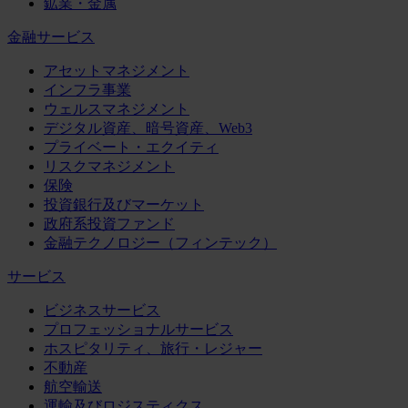
鉱業・金属
金融サービス
アセットマネジメント
インフラ事業
ウェルスマネジメント
デジタル資産、暗号資産、Web3
プライベート・エクイティ
リスクマネジメント
保険
投資銀行及びマーケット
政府系投資ファンド
金融テクノロジー（フィンテック）
サービス
ビジネスサービス
プロフェッショナルサービス
ホスピタリティ、旅行・レジャー
不動産
航空輸送
運輸及びロジスティクス