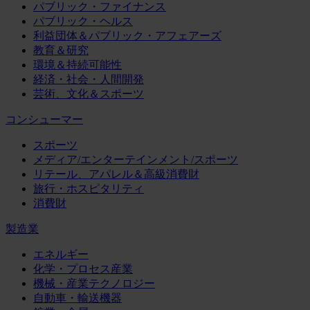
パブリック・ファイナンス
パブリック・ヘルス
利益団体＆パブリック・アフェアーズ
教育＆研究
環境＆持続可能性
経済・社会・人間開発
芸術、文化＆スポーツ
コンシューマー
スポーツ
メディア/エンターテインメント/スポーツ
リテール、アパレル＆高級消費財
旅行・ホスピタリティ
消費財
製造業
エネルギー
化学・プロセス産業
機械・産業テクノロジー
自動車・輸送機器