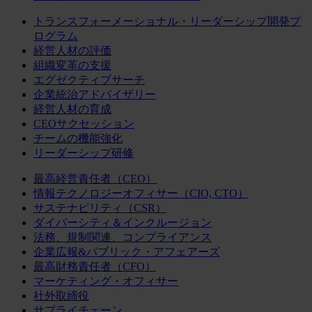
トランスフォーメーショナル・リーダーシップ開発プ
ログラム
経営人材の評価
組織変革の支援
エグゼクティブサーチ
企業統治アドバイザリー
経営人材の育成
CEOサクセッション
チームの機能強化
リーダーシップ研修
最高経営責任者（CEO）
情報テクノロジーオフィサー（CIO, CTO）
サステナビリティ（CSR）
ダイバーシティ＆インクルージョン
法務、規制関連、コンプライアンス
企業広報&パブリック・アフェアーズ
最高財務責任者（CFO）
マーケティング・オフィサー
社外取締役
サプライチェーン