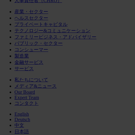
人事責任者（CHRO）
産業・セクター
ヘルスセクター
プライベートキャピタル
テクノロジー&コミュニケーション
ファミリービジネス・アドバイザリー
パブリック・セクター
コンシューマー
製造業
金融サービス
サービス
私たちについて
メディア&ニュース
Our Board
Expert Team
コンタクト
English
Deutsch
中文
日本語