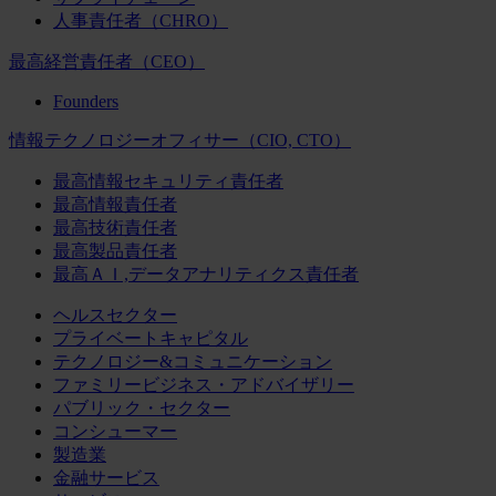
人事責任者（CHRO）
最高経営責任者（CEO）
Founders
情報テクノロジーオフィサー（CIO, CTO）
最高情報セキュリティ責任者
最高情報責任者
最高技術責任者
最高製品責任者
最高ＡＩ,データアナリティクス責任者
ヘルスセクター
プライベートキャピタル
テクノロジー&コミュニケーション
ファミリービジネス・アドバイザリー
パブリック・セクター
コンシューマー
製造業
金融サービス