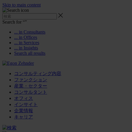
Skip to main content
Search for “
”
... in Consultants
... in Offices
... in Services
... in Insights
Search all results
コンサルティング内容
ファンクション
産業・セクター
コンサルタント
オフィス
インサイト
企業情報
キャリア