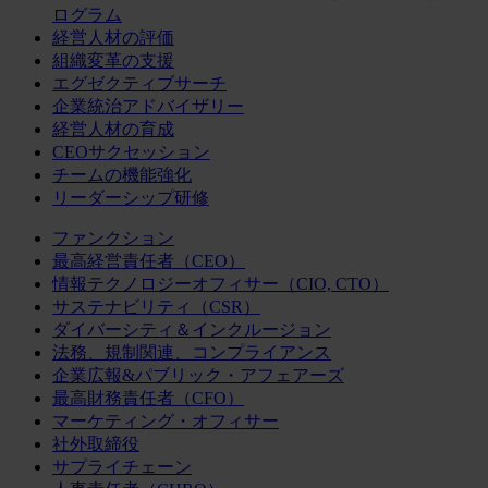
ログラム
経営人材の評価
組織変革の支援
エグゼクティブサーチ
企業統治アドバイザリー
経営人材の育成
CEOサクセッション
チームの機能強化
リーダーシップ研修
ファンクション
最高経営責任者（CEO）
情報テクノロジーオフィサー（CIO, CTO）
サステナビリティ（CSR）
ダイバーシティ＆インクルージョン
法務、規制関連、コンプライアンス
企業広報&パブリック・アフェアーズ
最高財務責任者（CFO）
マーケティング・オフィサー
社外取締役
サプライチェーン