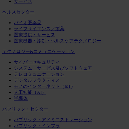
サービス
ヘルスセクター
バイオ医薬品
ライフサイエンス／製薬
医療提供・サービス
医療機器・診断・ヘルスケアテクノロジー
テクノロジー&コミュニケーション
サイバーセキュリティ
システム、サービス及びソフトウェア
テレコミュニケーション
デジタルプラクティス
モノのインターネット（IoT)
人工知能（AI）
半導体
パブリック・セクター
パブリック・アドミニストレーション
パブリック・インフラ