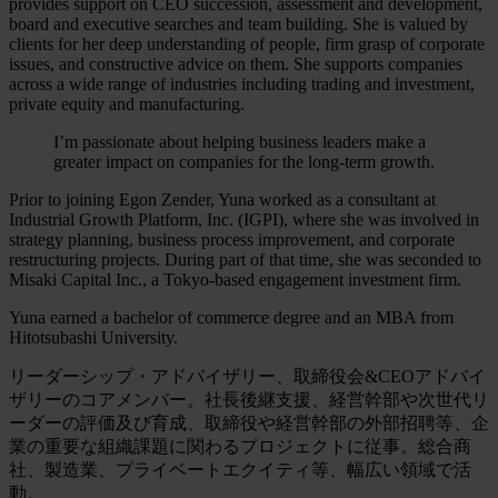
provides support on CEO succession, assessment and development,
board and executive searches and team building. She is valued by
clients for her deep understanding of people, firm grasp of corporate
issues, and constructive advice on them. She supports companies
across a wide range of industries including trading and investment,
private equity and manufacturing.
I’m passionate about helping business leaders make a
greater impact on companies for the long-term growth.
Prior to joining Egon Zender, Yuna worked as a consultant at
Industrial Growth Platform, Inc. (IGPI), where she was involved in
strategy planning, business process improvement, and corporate
restructuring projects. During part of that time, she was seconded to
Misaki Capital Inc., a Tokyo-based engagement investment firm.
Yuna earned a bachelor of commerce degree and an MBA from
Hitotsubashi University.
リーダーシップ・アドバイザリー、取締役会&CEOアドバイ
ザリーのコアメンバー。社長後継支援、経営幹部や次世代リ
ーダーの評価及び育成、取締役や経営幹部の外部招聘等、企
業の重要な組織課題に関わるプロジェクトに従事。総合商
社、製造業、プライベートエクイティ等、幅広い領域で活
動。