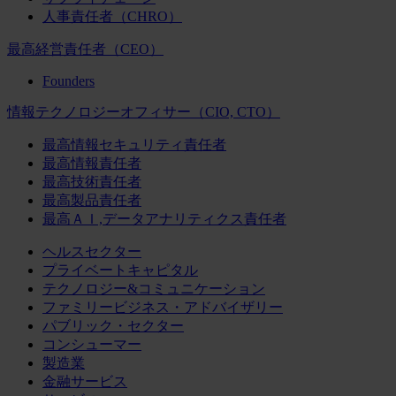
人事責任者（CHRO）
最高経営責任者（CEO）
Founders
情報テクノロジーオフィサー（CIO, CTO）
最高情報セキュリティ責任者
最高情報責任者
最高技術責任者
最高製品責任者
最高ＡＩ,データアナリティクス責任者
ヘルスセクター
プライベートキャピタル
テクノロジー&コミュニケーション
ファミリービジネス・アドバイザリー
パブリック・セクター
コンシューマー
製造業
金融サービス