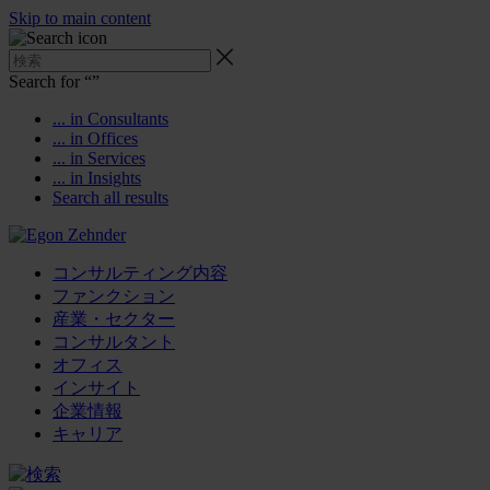
Skip to main content
Search for “
”
... in Consultants
... in Offices
... in Services
... in Insights
Search all results
コンサルティング内容
ファンクション
産業・セクター
コンサルタント
オフィス
インサイト
企業情報
キャリア