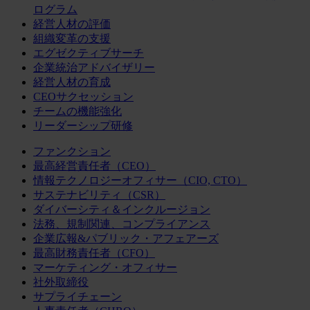
ログラム
経営人材の評価
組織変革の支援
エグゼクティブサーチ
企業統治アドバイザリー
経営人材の育成
CEOサクセッション
チームの機能強化
リーダーシップ研修
ファンクション
最高経営責任者（CEO）
情報テクノロジーオフィサー（CIO, CTO）
サステナビリティ（CSR）
ダイバーシティ＆インクルージョン
法務、規制関連、コンプライアンス
企業広報&パブリック・アフェアーズ
最高財務責任者（CFO）
マーケティング・オフィサー
社外取締役
サプライチェーン