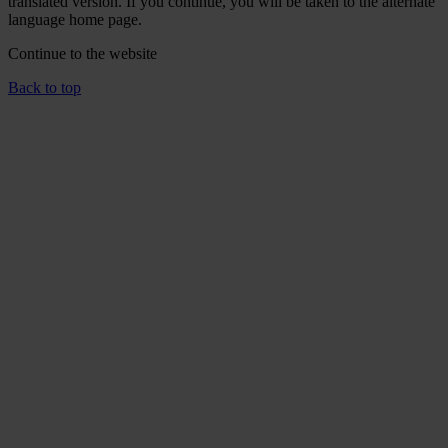
translated version. If you continue, you will be taken to the alternate
language home page.
Continue to the
website
Back to top