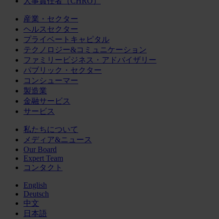
人事責任者（CHRO）
産業・セクター
ヘルスセクター
プライベートキャピタル
テクノロジー&コミュニケーション
ファミリービジネス・アドバイザリー
パブリック・セクター
コンシューマー
製造業
金融サービス
サービス
私たちについて
メディア&ニュース
Our Board
Expert Team
コンタクト
English
Deutsch
中文
日本語