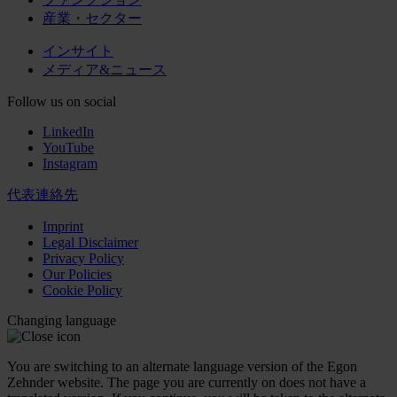
産業・セクター
インサイト
メディア&ニュース
Follow us on social
LinkedIn
YouTube
Instagram
代表連絡先
Imprint
Legal Disclaimer
Privacy Policy
Our Policies
Cookie Policy
Changing language
You are switching to an alternate language version of the Egon
Zehnder website. The page you are currently on does not have a