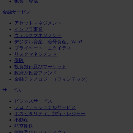
鉱業・金属
金融サービス
アセットマネジメント
インフラ事業
ウェルスマネジメント
デジタル資産、暗号資産、Web3
プライベート・エクイティ
リスクマネジメント
保険
投資銀行及びマーケット
政府系投資ファンド
金融テクノロジー（フィンテック）
サービス
ビジネスサービス
プロフェッショナルサービス
ホスピタリティ、旅行・レジャー
不動産
航空輸送
運輸及びロジスティクス