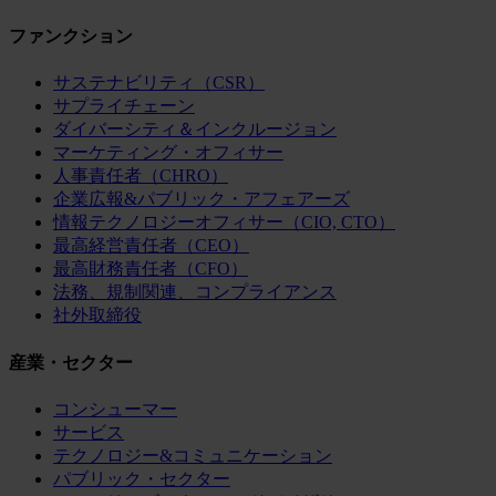
ファンクション
サステナビリティ（CSR）
サプライチェーン
ダイバーシティ＆インクルージョン
マーケティング・オフィサー
人事責任者（CHRO）
企業広報&パブリック・アフェアーズ
情報テクノロジーオフィサー（CIO, CTO）
最高経営責任者（CEO）
最高財務責任者（CFO）
法務、規制関連、コンプライアンス
社外取締役
産業・セクター
コンシューマー
サービス
テクノロジー&コミュニケーション
パブリック・セクター