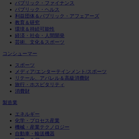
パブリック・ファイナンス
パブリック・ヘルス
利益団体＆パブリック・アフェアーズ
教育＆研究
環境＆持続可能性
経済・社会・人間開発
芸術、文化＆スポーツ
コンシューマー
スポーツ
メディア/エンターテインメント/スポーツ
リテール、アパレル＆高級消費財
旅行・ホスピタリティ
消費財
製造業
エネルギー
化学・プロセス産業
機械・産業テクノロジー
自動車・輸送機器