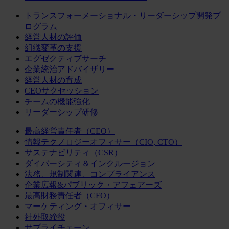
トランスフォーメーショナル・リーダーシップ開発プ
ログラム
経営人材の評価
組織変革の支援
エグゼクティブサーチ
企業統治アドバイザリー
経営人材の育成
CEOサクセッション
チームの機能強化
リーダーシップ研修
最高経営責任者（CEO）
情報テクノロジーオフィサー（CIO, CTO）
サステナビリティ（CSR）
ダイバーシティ＆インクルージョン
法務、規制関連、コンプライアンス
企業広報&パブリック・アフェアーズ
最高財務責任者（CFO）
マーケティング・オフィサー
社外取締役
サプライチェーン