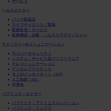
サービス
ヘルスセクター
バイオ医薬品
ライフサイエンス／製薬
医療提供・サービス
医療機器・診断・ヘルスケアテクノロジー
テクノロジー&コミュニケーション
サイバーセキュリティ
システム、サービス及びソフトウェア
テレコミュニケーション
デジタルプラクティス
モノのインターネット（IoT)
人工知能（AI）
半導体
パブリック・セクター
パブリック・アドミニストレーション
パブリック・インフラ