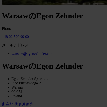
WarsawのEgon Zehnder
Phone
+48 22 520 09 00
メールアドレス
warsaw@egonzehnder.com
WarsawのEgon Zehnder
Egon Zehnder Sp. z o.o.
Plac Pilsudskiego 2
Warsaw
00-073
Poland
所在地
代表連絡先