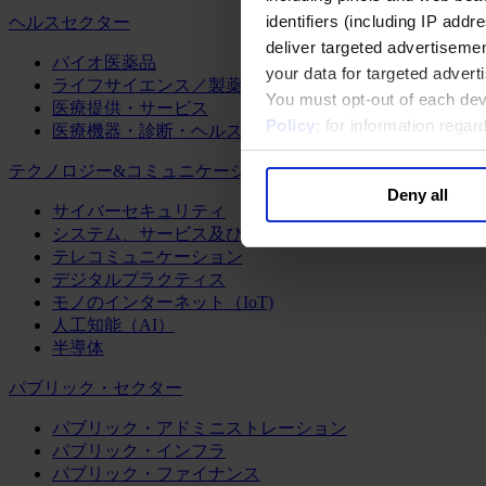
identifiers (including IP add
ヘルスセクター
deliver targeted advertisemen
バイオ医薬品
your data for targeted advert
ライフサイエンス／製薬
You must opt-out of each dev
医療提供・サービス
Policy
; for information rega
医療機器・診断・ヘルスケアテクノロジー
テクノロジー&コミュニケーション
Deny all
サイバーセキュリティ
システム、サービス及びソフトウェア
テレコミュニケーション
デジタルプラクティス
モノのインターネット（IoT)
人工知能（AI）
半導体
パブリック・セクター
パブリック・アドミニストレーション
パブリック・インフラ
パブリック・ファイナンス