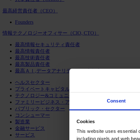
最高経営責任者（CEO）
Founders
情報テクノロジーオフィサー（CIO, CTO）
最高情報セキュリティ責任者
最高情報責任者
最高技術責任者
最高製品責任者
最高ＡＩ,データアナリティクス責任者
ヘルスセクター
プライベートキャピタル
テクノロジー&コミュニケーション
Consent
ファミリービジネス・アドバイザリー
パブリック・セクター
コンシューマー
Cookies
製造業
金融サービス
This website uses essential co
サービス
including pixels and web beac