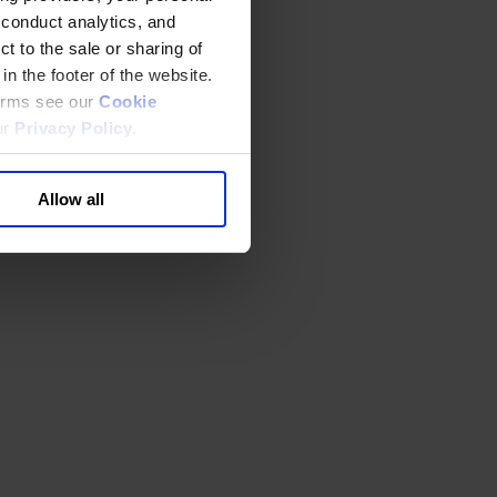
 conduct analytics, and
t to the sale or sharing of
in the footer of the website.
terms see our
Cookie
ur
Privacy Policy
.
Allow all