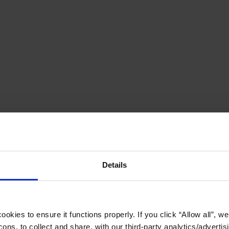
Details
okies to ensure it functions properly. If you click “Allow all”, we 
ons, to collect and share, with our third-party analytics/advertis