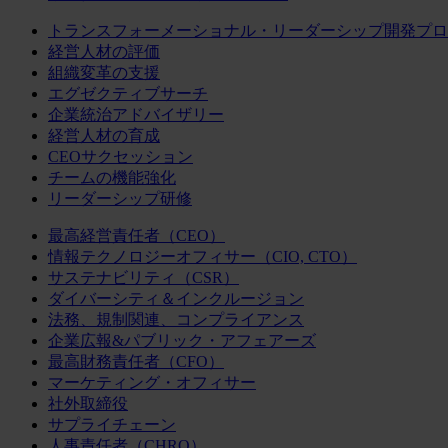
トランスフォーメーショナル・リーダーシップ開発プロ
経営人材の評価
組織変革の支援
エグゼクティブサーチ
企業統治アドバイザリー
経営人材の育成
CEOサクセッション
チームの機能強化
リーダーシップ研修
最高経営責任者（CEO）
情報テクノロジーオフィサー（CIO, CTO）
サステナビリティ（CSR）
ダイバーシティ＆インクルージョン
法務、規制関連、コンプライアンス
企業広報&パブリック・アフェアーズ
最高財務責任者（CFO）
マーケティング・オフィサー
社外取締役
サプライチェーン
人事責任者（CHRO）