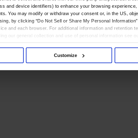
ress and device identifiers) to enhance your browsing experience,
ts. You may modify or withdraw your consent or, in the US, objec
ising, by clicking “Do Not Sell or Share My Personal Information” 
ice and each browser. For additional information and retention 
rding our general collection and use of personal information see o
Customize