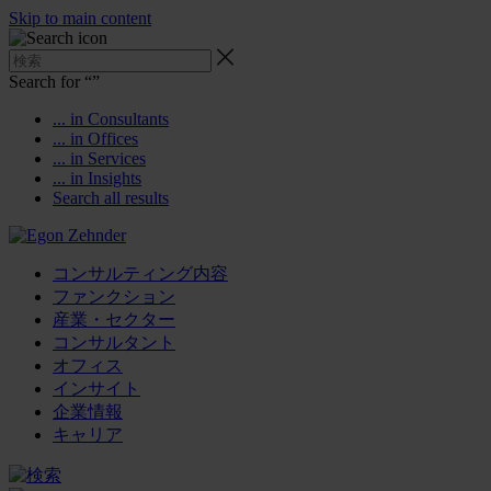
Skip to main content
Search for “
”
... in Consultants
... in Offices
... in Services
... in Insights
Search all results
コンサルティング内容
ファンクション
産業・セクター
コンサルタント
オフィス
インサイト
企業情報
キャリア