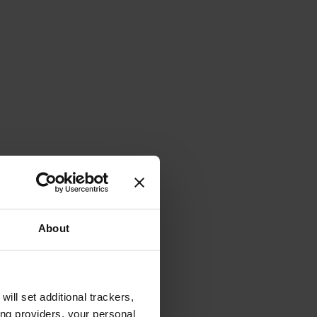
About
will set additional trackers,
ing providers, your personal