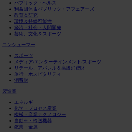
パブリック・ヘルス
利益団体＆パブリック・アフェアーズ
教育＆研究
環境＆持続可能性
経済・社会・人間開発
芸術、文化＆スポーツ
コンシューマー
スポーツ
メディア/エンターテインメント/スポーツ
リテール、アパレル＆高級消費財
旅行・ホスピタリティ
消費財
製造業
エネルギー
化学・プロセス産業
機械・産業テクノロジー
自動車・輸送機器
鉱業・金属