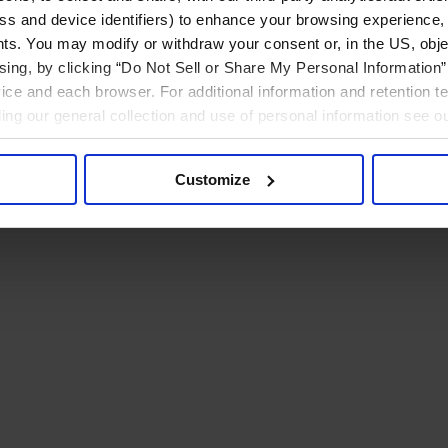
ress and device identifiers) to enhance your browsing experience,
ts. You may modify or withdraw your consent or, in the US, objec
ising, by clicking “Do Not Sell or Share My Personal Information” 
ice and each browser. For additional information and retention 
rding our general collection and use of personal information see o
Customize