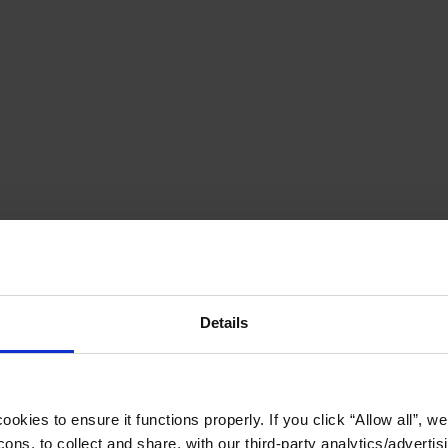
Details
okies to ensure it functions properly. If you click “Allow all”, we 
ons, to collect and share, with our third-party analytics/advertis