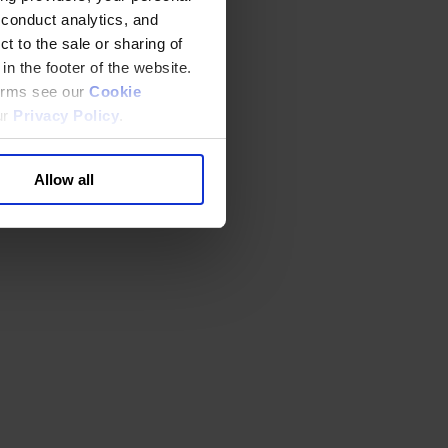
 conduct analytics, and
t to the sale or sharing of
in the footer of the website.
terms see our
Cookie
ur
Privacy Policy
.
Allow all