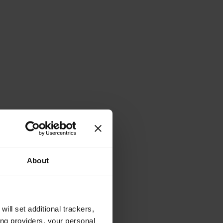
About
will set additional trackers,
ing providers, your personal