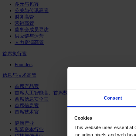
多元与包容
公关与传讯高管
财务高管
营销高管
董事会成员寻访
供应链与运营
人力资源高管
首席执行官
Founders
信息与技术高管
首席产品官
首席人工智能官、首席数据官和首席数据解析官
Consent
首席信息安全官
首席信息官
首席技术官
Cookies
健康产业
This website uses essential co
私募资本行业
including pixels and web beac
科技与传讯业