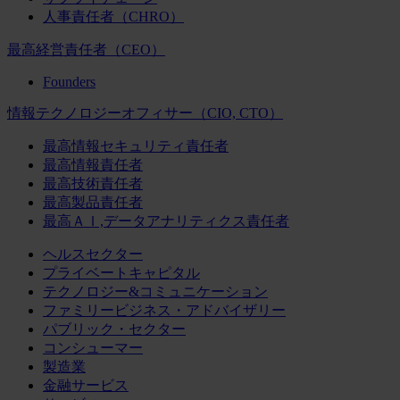
人事責任者（CHRO）
最高経営責任者（CEO）
Founders
情報テクノロジーオフィサー（CIO, CTO）
最高情報セキュリティ責任者
最高情報責任者
最高技術責任者
最高製品責任者
最高ＡＩ,データアナリティクス責任者
ヘルスセクター
プライベートキャピタル
テクノロジー&コミュニケーション
ファミリービジネス・アドバイザリー
パブリック・セクター
コンシューマー
製造業
金融サービス