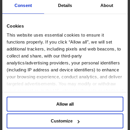
パブリック・ファイナンス
Consent
Details
About
パブリック・ヘルス
利益団体＆パブリック・アフェアーズ
教育＆研究
Cookies
環境＆持続可能性
経済・社会・人間開発
This website uses essential cookies to ensure it
芸術、文化＆スポーツ
functions properly. If you click “Allow all”, we will set
additional trackers, including pixels and web beacons, to
コンシューマー
collect and share, with our third-party
スポーツ
analytics/advertising providers, your personal identifiers
メディア/エンターテインメント/スポーツ
(including IP address and device identifiers) to enhance
リテール、アパレル＆高級消費財
your browsing experience, conduct analytics, and deliver
旅行・ホスピタリティ
targeted advertisements. You may modify or withdraw
消費財
your consent or, in the US, object to the sale or sharing of
製造業
your data for targeted advertising, by clicking “Do Not
Allow all
Sell or Share My Personal Information” in the footer of
エネルギー
the website. You must opt-out of each device and each
化学・プロセス産業
browser. For additional information and retention terms
機械・産業テクノロジー
Customize
自動車・輸送機器
see our
Cookie Policy
; for information regarding our