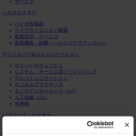
サービス
ヘルスセクター
バイオ医薬品
ライフサイエンス／製薬
医療提供・サービス
医療機器・診断・ヘルスケアテクノロジー
テクノロジー&コミュニケーション
サイバーセキュリティ
システム、サービス及びソフトウェア
テレコミュニケーション
デジタルプラクティス
モノのインターネット（IoT)
人工知能（AI）
半導体
パブリック・セクター
パブリック・アドミニストレーション
パブリック・インフラ