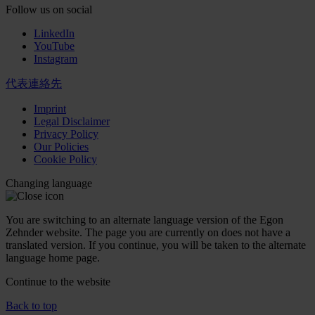
Follow us on social
LinkedIn
YouTube
Instagram
代表連絡先
Imprint
Legal Disclaimer
Privacy Policy
Our Policies
Cookie Policy
Changing language
You are switching to an alternate language version of the Egon
Zehnder website. The page you are currently on does not have a
translated version. If you continue, you will be taken to the alternate
language home page.
Continue to the
website
Back to top