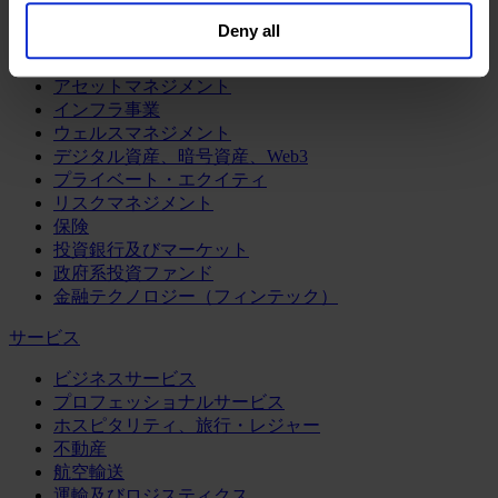
鉱業・金属
general collection and use of personal information see
Deny all
our
Privacy Policy
.
金融サービス
アセットマネジメント
インフラ事業
ウェルスマネジメント
デジタル資産、暗号資産、Web3
プライベート・エクイティ
リスクマネジメント
保険
投資銀行及びマーケット
政府系投資ファンド
金融テクノロジー（フィンテック）
サービス
ビジネスサービス
プロフェッショナルサービス
ホスピタリティ、旅行・レジャー
不動産
航空輸送
運輸及びロジスティクス