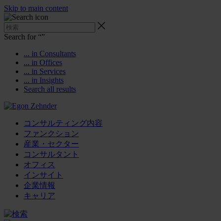
Skip to main content
Search for “
”
... in Consultants
... in Offices
... in Services
... in Insights
Search all results
コンサルティング内容
ファンクション
産業・セクター
コンサルタント
オフィス
インサイト
企業情報
キャリア