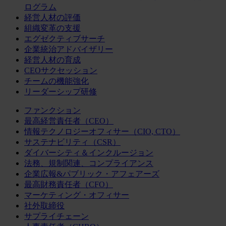
ログラム
経営人材の評価
組織変革の支援
エグゼクティブサーチ
企業統治アドバイザリー
経営人材の育成
CEOサクセッション
チームの機能強化
リーダーシップ研修
ファンクション
最高経営責任者（CEO）
情報テクノロジーオフィサー（CIO, CTO）
サステナビリティ（CSR）
ダイバーシティ＆インクルージョン
法務、規制関連、コンプライアンス
企業広報&パブリック・アフェアーズ
最高財務責任者（CFO）
マーケティング・オフィサー
社外取締役
サプライチェーン