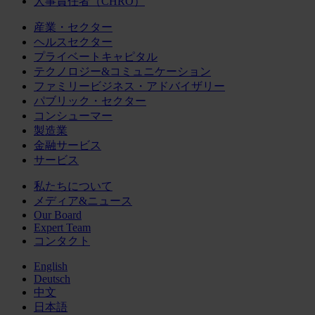
人事責任者（CHRO）
産業・セクター
ヘルスセクター
プライベートキャピタル
テクノロジー&コミュニケーション
ファミリービジネス・アドバイザリー
パブリック・セクター
コンシューマー
製造業
金融サービス
サービス
私たちについて
メディア&ニュース
Our Board
Expert Team
コンタクト
English
Deutsch
中文
日本語