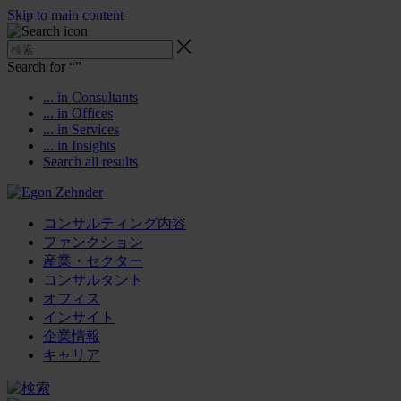
Skip to main content
Search for “
”
... in Consultants
... in Offices
... in Services
... in Insights
Search all results
コンサルティング内容
ファンクション
産業・セクター
コンサルタント
オフィス
インサイト
企業情報
キャリア