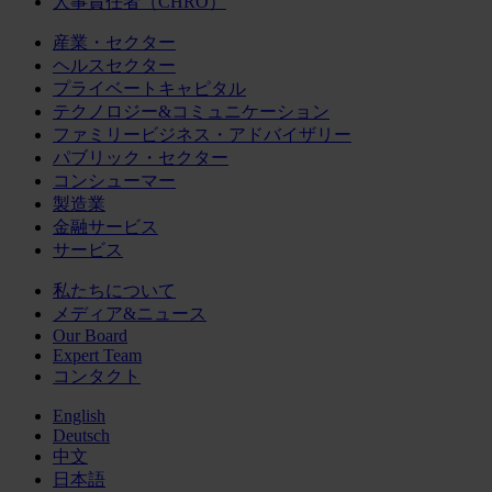
人事責任者（CHRO）
産業・セクター
ヘルスセクター
プライベートキャピタル
テクノロジー&コミュニケーション
ファミリービジネス・アドバイザリー
パブリック・セクター
コンシューマー
製造業
金融サービス
サービス
私たちについて
メディア&ニュース
Our Board
Expert Team
コンタクト
English
Deutsch
中文
日本語