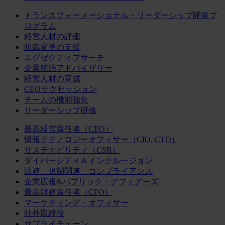
トランスフォーメーショナル・リーダーシップ開発プ
ログラム
経営人材の評価
組織変革の支援
エグゼクティブサーチ
企業統治アドバイザリー
経営人材の育成
CEOサクセッション
チームの機能強化
リーダーシップ研修
最高経営責任者（CEO）
情報テクノロジーオフィサー（CIO, CTO）
サステナビリティ（CSR）
ダイバーシティ＆インクルージョン
法務、規制関連、コンプライアンス
企業広報&パブリック・アフェアーズ
最高財務責任者（CFO）
マーケティング・オフィサー
社外取締役
サプライチェーン