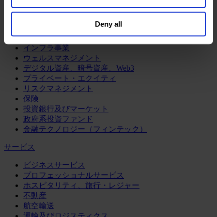
鉱業・金属
see our
Cookie Policy
; for information regarding our
general collection and use of personal information see
金融サービス
Deny all
our
Privacy Policy
.
アセットマネジメント
インフラ事業
ウェルスマネジメント
デジタル資産、暗号資産、Web3
プライベート・エクイティ
リスクマネジメント
保険
投資銀行及びマーケット
政府系投資ファンド
金融テクノロジー（フィンテック）
サービス
ビジネスサービス
プロフェッショナルサービス
ホスピタリティ、旅行・レジャー
不動産
航空輸送
運輸及びロジスティクス