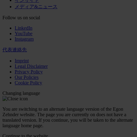
インサイト
メディア&ニュース
Follow us on social
LinkedIn
YouTube
Instagram
代表連絡先
Imprint
Legal Disclaimer
Privacy Policy
Our Policies
Cookie Policy
Changing language
You are switching to an alternate language version of the Egon
Zehnder website. The page you are currently on does not have a
translated version. If you continue, you will be taken to the alternate
language home page.
Continue to the
website