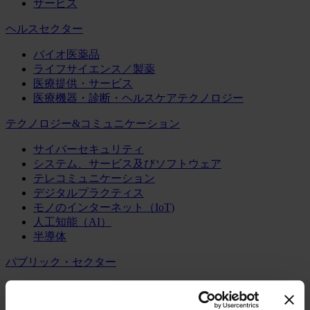
サービス
ヘルスセクター
バイオ医薬品
ライフサイエンス／製薬
医療提供・サービス
医療機器・診断・ヘルスケアテクノロジー
テクノロジー&コミュニケーション
サイバーセキュリティ
システム、サービス及びソフトウェア
テレコミュニケーション
デジタルプラクティス
モノのインターネット（IoT)
人工知能（AI）
半導体
パブリック・セクター
パブリック・アドミニストレーション
パブリック・インフラ