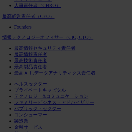
人事責任者（CHRO）
最高経営責任者（CEO）
Founders
情報テクノロジーオフィサー（CIO, CTO）
最高情報セキュリティ責任者
最高情報責任者
最高技術責任者
最高製品責任者
最高ＡＩ,データアナリティクス責任者
ヘルスセクター
プライベートキャピタル
テクノロジー&コミュニケーション
ファミリービジネス・アドバイザリー
パブリック・セクター
コンシューマー
製造業
金融サービス