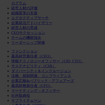
ログラム
経営人材の評価
組織変革の支援
エグゼクティブサーチ
企業統治アドバイザリー
経営人材の育成
CEOサクセッション
チームの機能強化
リーダーシップ研修
ファンクション
最高経営責任者（CEO）
情報テクノロジーオフィサー（CIO, CTO）
サステナビリティ（CSR）
ダイバーシティ＆インクルージョン
法務、規制関連、コンプライアンス
企業広報&パブリック・アフェアーズ
最高財務責任者（CFO）
マーケティング・オフィサー
社外取締役
サプライチェーン