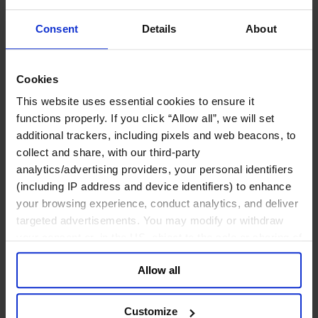
パブリック・ファイナンス
パブリック・ヘルス
Consent
Details
About
利益団体＆パブリック・アフェアーズ
教育＆研究
環境＆持続可能性
Cookies
経済・社会・人間開発
芸術、文化＆スポーツ
This website uses essential cookies to ensure it
functions properly. If you click “Allow all”, we will set
コンシューマー
additional trackers, including pixels and web beacons, to
スポーツ
collect and share, with our third-party
メディア/エンターテインメント/スポーツ
analytics/advertising providers, your personal identifiers
リテール、アパレル＆高級消費財
(including IP address and device identifiers) to enhance
旅行・ホスピタリティ
your browsing experience, conduct analytics, and deliver
消費財
targeted advertisements. You may modify or withdraw
製造業
your consent or, in the US, object to the sale or sharing of
your data for targeted advertising, by clicking “Do Not
エネルギー
Allow all
Sell or Share My Personal Information” in the footer of
化学・プロセス産業
the website. You must opt-out of each device and each
機械・産業テクノロジー
自動車・輸送機器
browser. For additional information and retention terms
Customize