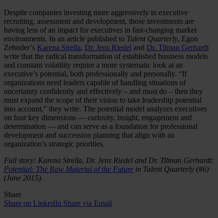
Despite companies investing more aggressively in executive
recruiting, assessment and development, those investments are
having less of an impact for executives in fast-changing market
environments. In an article published to
Talent Quarterly
, Egon
Zehnder’s
Karena Strella
,
Dr. Jens Riedel
and
Dr. Tilman Gerhardt
write that the radical transformation of established business models
and constant volatility require a more systematic look at an
executive’s potential, both professionally and personally. “If
organizations need leaders capable of handling situations of
uncertainty confidently and effectively – and most do – then they
must expand the scope of their vision to take leadership potential
into account,” they write. The potential model analyzes executives
on four key dimensions — curiosity, insight, engagement and
determination — and can serve as a foundation for professional
development and succession planning that align with an
organization’s strategic priorities.
Full story: Karena Strella, Dr. Jens Riedel and Dr. Tilman Gerhardt:
Potential: The Raw Material of the Future
in Talent Quarterly (#6)
(June 2015).
Share
Share on LinkedIn
Share via Email