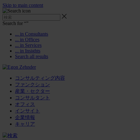
Skip to main content
Search for “
”
... in Consultants
... in Offices
... in Services
... in Insights
Search all results
コンサルティング内容
ファンクション
産業・セクター
コンサルタント
オフィス
インサイト
企業情報
キャリア