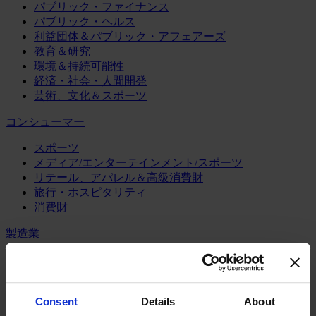
パブリック・ファイナンス
パブリック・ヘルス
利益団体＆パブリック・アフェアーズ
教育＆研究
環境＆持続可能性
経済・社会・人間開発
芸術、文化＆スポーツ
コンシューマー
スポーツ
メディア/エンターテインメント/スポーツ
リテール、アパレル＆高級消費財
旅行・ホスピタリティ
消費財
製造業
エネルギー
化学・プロセス産業
機械・産業テクノロジー
Consent
Details
About
自動車・輸送機器