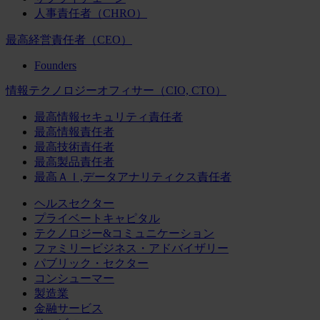
人事責任者（CHRO）
最高経営責任者（CEO）
Founders
情報テクノロジーオフィサー（CIO, CTO）
最高情報セキュリティ責任者
最高情報責任者
最高技術責任者
最高製品責任者
最高ＡＩ,データアナリティクス責任者
ヘルスセクター
プライベートキャピタル
テクノロジー&コミュニケーション
ファミリービジネス・アドバイザリー
パブリック・セクター
コンシューマー
製造業
金融サービス