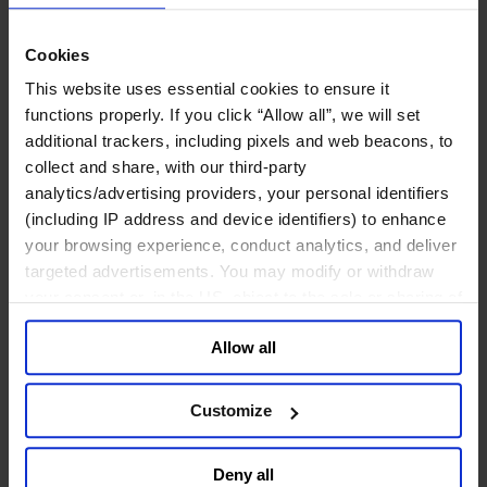
鉱業・金属
金融サービス
Cookies
アセットマネジメント
This website uses essential cookies to ensure it
インフラ事業
functions properly. If you click “Allow all”, we will set
ウェルスマネジメント
additional trackers, including pixels and web beacons, to
デジタル資産、暗号資産、Web3
collect and share, with our third-party
プライベート・エクイティ
analytics/advertising providers, your personal identifiers
リスクマネジメント
(including IP address and device identifiers) to enhance
保険
投資銀行及びマーケット
your browsing experience, conduct analytics, and deliver
政府系投資ファンド
targeted advertisements. You may modify or withdraw
金融テクノロジー（フィンテック）
your consent or, in the US, object to the sale or sharing of
your data for targeted advertising, by clicking “Do Not
サービス
Allow all
Sell or Share My Personal Information” in the footer of
ビジネスサービス
the website. You must opt-out of each device and each
プロフェッショナルサービス
browser. For additional information and retention terms
Customize
ホスピタリティ、旅行・レジャー
see our
Cookie Policy
; for information regarding our
不動産
general collection and use of personal information see
航空輸送
Deny all
our
Privacy Policy
.
運輸及びロジスティクス