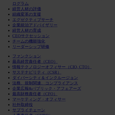
ログラム
経営人材の評価
組織変革の支援
エグゼクティブサーチ
企業統治アドバイザリー
経営人材の育成
CEOサクセッション
チームの機能強化
リーダーシップ研修
ファンクション
最高経営責任者（CEO）
情報テクノロジーオフィサー（CIO, CTO）
サステナビリティ（CSR）
ダイバーシティ＆インクルージョン
法務、規制関連、コンプライアンス
企業広報&パブリック・アフェアーズ
最高財務責任者（CFO）
マーケティング・オフィサー
社外取締役
サプライチェーン