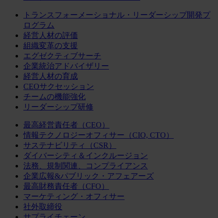
トランスフォーメーショナル・リーダーシップ開発プ
ログラム
経営人材の評価
組織変革の支援
エグゼクティブサーチ
企業統治アドバイザリー
経営人材の育成
CEOサクセッション
チームの機能強化
リーダーシップ研修
最高経営責任者（CEO）
情報テクノロジーオフィサー（CIO, CTO）
サステナビリティ（CSR）
ダイバーシティ＆インクルージョン
法務、規制関連、コンプライアンス
企業広報&パブリック・アフェアーズ
最高財務責任者（CFO）
マーケティング・オフィサー
社外取締役
サプライチェーン