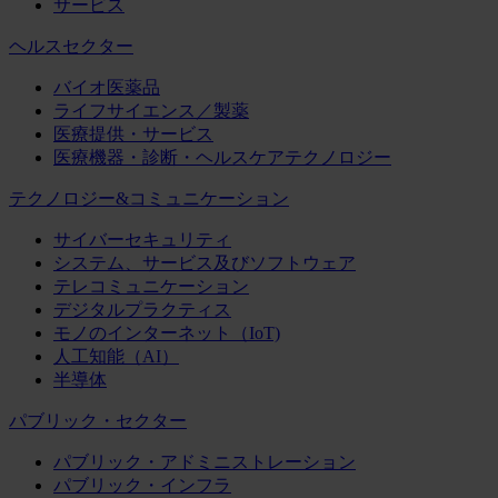
サービス
ヘルスセクター
バイオ医薬品
ライフサイエンス／製薬
医療提供・サービス
医療機器・診断・ヘルスケアテクノロジー
テクノロジー&コミュニケーション
サイバーセキュリティ
システム、サービス及びソフトウェア
テレコミュニケーション
デジタルプラクティス
モノのインターネット（IoT)
人工知能（AI）
半導体
パブリック・セクター
パブリック・アドミニストレーション
パブリック・インフラ