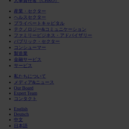
人事責任者（CHRO）
産業・セクター
ヘルスセクター
プライベートキャピタル
テクノロジー&コミュニケーション
ファミリービジネス・アドバイザリー
パブリック・セクター
コンシューマー
製造業
金融サービス
サービス
私たちについて
メディア&ニュース
Our Board
Expert Team
コンタクト
English
Deutsch
中文
日本語