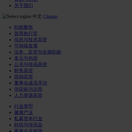
关于我们
中文
Change
职能聚焦
首席执行官
信息与技术高管
可持续发展
法务、监管与合规职能
多元与包容
公关与传讯高管
财务高管
营销高管
董事会成员寻访
供应链与运营
人力资源高管
行业类型
健康产业
私募资本行业
科技与传讯业
家族企业咨询