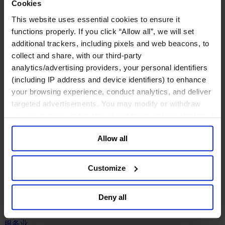
工业
Cookies
This website uses essential cookies to ensure it
化工与过程工业咨询团队
机械与工业技术
functions properly. If you click “Allow all”, we will set
汽车与交通设备
additional trackers, including pixels and web beacons, to
能源业
collect and share, with our third-party
金属与矿业
analytics/advertising providers, your personal identifiers
(including IP address and device identifiers) to enhance
金融服务业
your browsing experience, conduct analytics, and deliver
主权财富基金
targeted advertisements. You may modify or withdraw
保险业
your consent or, in the US, object to the sale or sharing of
基础设施
your data for targeted advertising, by clicking “Do Not
投资银行、企业银行与金融市场
Allow all
Sell or Share My Personal Information” in the footer of
数字化资产、加密货币与Web 3行业
the website. You must opt-out of each device and each
私募股权投资行业
财富管理
browser. For additional information and retention terms
Customize
资产管理行业
see our
Cookie Policy
; for information regarding our
金融科技
general collection and use of personal information see
零售金融服务
Deny all
our
Privacy Policy
.
风控职能
服务业