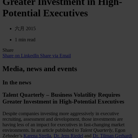
Greater Investment in High-
Potential Executives
六月 2015
1 min read
Share
Share on LinkedIn
Share via Email
Media, news and events
In the news
Talent Quarterly – Business Volatility Requires
Greater Investment in High-Potential Executives
Despite companies investing more aggressively in executive
recruiting, assessment and development, those investments are
having less of an impact for executives in fast-changing market
environments. In an article published to
Talent Quarterly
, Egon
Zehnder’s
Karena Strella
,
Dr. Jens Riedel
and
Dr. Tilman Gerhardt