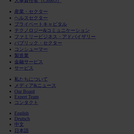
人事責任者（CHRO）
産業・セクター
ヘルスセクター
プライベートキャピタル
テクノロジー&コミュニケーション
ファミリービジネス・アドバイザリー
パブリック・セクター
コンシューマー
製造業
金融サービス
サービス
私たちについて
メディア&ニュース
Our Board
Expert Team
コンタクト
English
Deutsch
中文
日本語