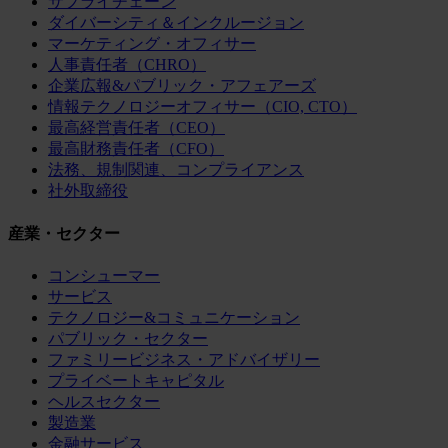
サプライチェーン
ダイバーシティ＆インクルージョン
マーケティング・オフィサー
人事責任者（CHRO）
企業広報&パブリック・アフェアーズ
情報テクノロジーオフィサー（CIO, CTO）
最高経営責任者（CEO）
最高財務責任者（CFO）
法務、規制関連、コンプライアンス
社外取締役
産業・セクター
コンシューマー
サービス
テクノロジー&コミュニケーション
パブリック・セクター
ファミリービジネス・アドバイザリー
プライベートキャピタル
ヘルスセクター
製造業
金融サービス