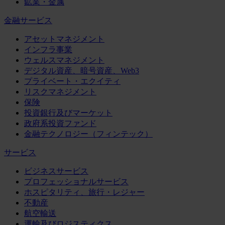
鉱業・金属
金融サービス
アセットマネジメント
インフラ事業
ウェルスマネジメント
デジタル資産、暗号資産、Web3
プライベート・エクイティ
リスクマネジメント
保険
投資銀行及びマーケット
政府系投資ファンド
金融テクノロジー（フィンテック）
サービス
ビジネスサービス
プロフェッショナルサービス
ホスピタリティ、旅行・レジャー
不動産
航空輸送
運輸及びロジスティクス