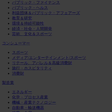
パブリック・ファイナンス
パブリック・ヘルス
利益団体＆パブリック・アフェアーズ
教育＆研究
環境＆持続可能性
経済・社会・人間開発
芸術、文化＆スポーツ
コンシューマー
スポーツ
メディア/エンターテインメント/スポーツ
リテール、アパレル＆高級消費財
旅行・ホスピタリティ
消費財
製造業
エネルギー
化学・プロセス産業
機械・産業テクノロジー
自動車・輸送機器