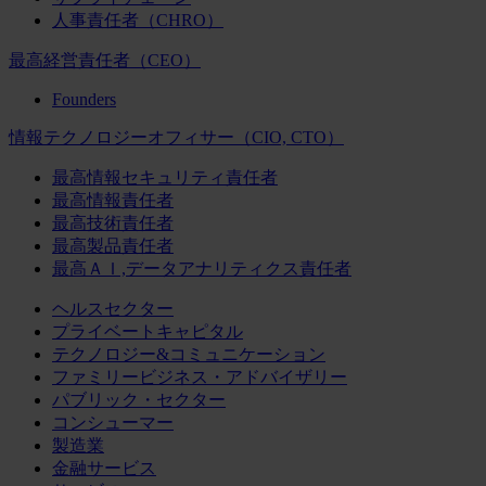
人事責任者（CHRO）
最高経営責任者（CEO）
Founders
情報テクノロジーオフィサー（CIO, CTO）
最高情報セキュリティ責任者
最高情報責任者
最高技術責任者
最高製品責任者
最高ＡＩ,データアナリティクス責任者
ヘルスセクター
プライベートキャピタル
テクノロジー&コミュニケーション
ファミリービジネス・アドバイザリー
パブリック・セクター
コンシューマー
製造業
金融サービス