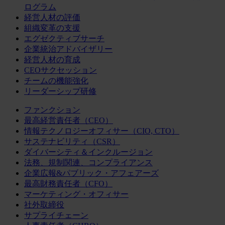
ログラム
経営人材の評価
組織変革の支援
エグゼクティブサーチ
企業統治アドバイザリー
経営人材の育成
CEOサクセッション
チームの機能強化
リーダーシップ研修
ファンクション
最高経営責任者（CEO）
情報テクノロジーオフィサー（CIO, CTO）
サステナビリティ（CSR）
ダイバーシティ＆インクルージョン
法務、規制関連、コンプライアンス
企業広報&パブリック・アフェアーズ
最高財務責任者（CFO）
マーケティング・オフィサー
社外取締役
サプライチェーン