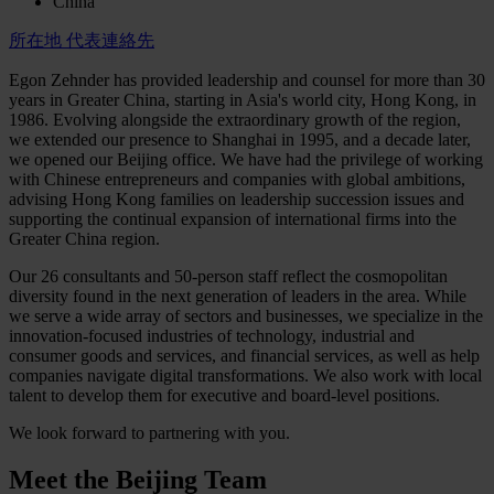
China
所在地
代表連絡先
Egon Zehnder has provided leadership and counsel for more than 30
years in Greater China, starting in Asia's world city, Hong Kong, in
1986. Evolving alongside the extraordinary growth of the region,
we extended our presence to Shanghai in 1995, and a decade later,
we opened our Beijing office. We have had the privilege of working
with Chinese entrepreneurs and companies with global ambitions,
advising Hong Kong families on leadership succession issues and
supporting the continual expansion of international firms into the
Greater China region.
Our 26 consultants and 50-person staff reflect the cosmopolitan
diversity found in the next generation of leaders in the area. While
we serve a wide array of sectors and businesses, we specialize in the
innovation-focused industries of technology, industrial and
consumer goods and services, and financial services, as well as help
companies navigate digital transformations. We also work with local
talent to develop them for executive and board-level positions.
We look forward to partnering with you.
Meet the
Beijing Team