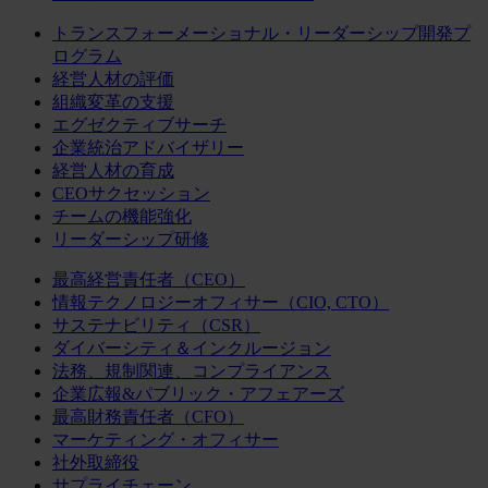
トランスフォーメーショナル・リーダーシップ開発プ
ログラム
経営人材の評価
組織変革の支援
エグゼクティブサーチ
企業統治アドバイザリー
経営人材の育成
CEOサクセッション
チームの機能強化
リーダーシップ研修
最高経営責任者（CEO）
情報テクノロジーオフィサー（CIO, CTO）
サステナビリティ（CSR）
ダイバーシティ＆インクルージョン
法務、規制関連、コンプライアンス
企業広報&パブリック・アフェアーズ
最高財務責任者（CFO）
マーケティング・オフィサー
社外取締役
サプライチェーン