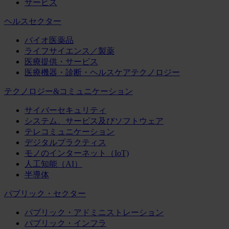
サービス
ヘルスセクター
バイオ医薬品
ライフサイエンス／製薬
医療提供・サービス
医療機器・診断・ヘルスケアテクノロジー
テクノロジー&コミュニケーション
サイバーセキュリティ
システム、サービス及びソフトウェア
テレコミュニケーション
デジタルプラクティス
モノのインターネット（IoT)
人工知能（AI）
半導体
パブリック・セクター
パブリック・アドミニストレーション
パブリック・インフラ