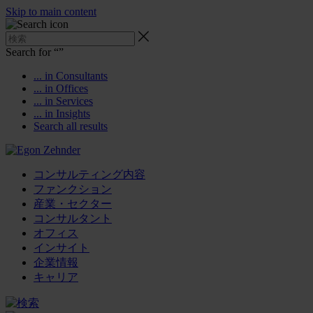
Skip to main content
Search for “
”
... in Consultants
... in Offices
... in Services
... in Insights
Search all results
コンサルティング内容
ファンクション
産業・セクター
コンサルタント
オフィス
インサイト
企業情報
キャリア