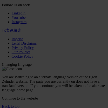
Follow us on social
LinkedIn
YouTube
Instagram
代表連絡先
Imprint
Legal Disclaimer
Privacy Policy
Our Policies
Cookie Policy
Changing language
You are switching to an alternate language version of the Egon
Zehnder website. The page you are currently on does not have a
translated version. If you continue, you will be taken to the alternate
language home page.
Continue to the
website
Back to top